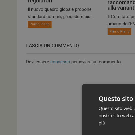
regolatori
raccomand
alla varian
Il nuovo quadro globale propone
standard comuni, procedure più...
Il Comitato pe
umano dell’EM
Primo Piano
Primo Piano
LASCIA UN COMMENTO
Devi essere
connesso
per inviare un commento.
Questo sito 
Questo sito web ut
nostro sito web ac
più