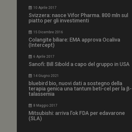
CookieScriptConse
10 Aprile 2017
Svizzera: nasce Vifor Pharma. 800 mln sul
piatto per gli investimenti
15 Dicembre 2016
NOME
Colangite biliare: EMA approva Ocaliva
(Intercept)
__Secure-ROLLOU
6 Aprile 2017
Sanofi: Bill Sibold a capo del gruppo in USA
tracking-sites-ironf
tracking-named-en
14 Giugno 2021
__Secure-YNID
bluebird bio, nuovi dati a sostegno della
terapia genica una tantum beti-cel per la β-
talassemia
8 Maggio 2017
VISITOR_PRIVACY_
Mitsubishi: arriva l’ok FDA per edavarone
(SLA)