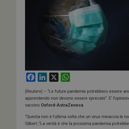
F
Li
X
W
a
n
h
(Reuters) – “Le future pandemie potrebbero essere ancora
ce
ke
at
apprendendo non devono essere sprecate”. E’ l’opinion
b
dI
s
vaccino
Oxford-AstraZeneca
.
o
n
A
“Questa non è l’ultima volta che un virus minaccia le no
o
p
Gilbert ,”La verità è che la prossima pandemia potrebbe