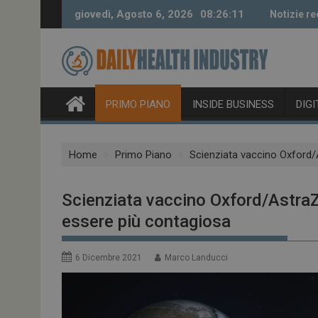
Skip
giovedì, Agosto 6, 2026
08:26:12
Notizie re
to
content
PRIMO PIANO
INSIDE BUSINESS
DIG
Home
Primo Piano
Scienziata vaccino Oxford
Scienziata vaccino Oxford/Astra
essere più contagiosa
6 Dicembre 2021
Marco Landucci