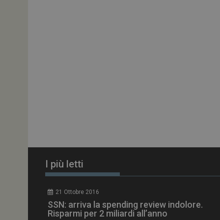
ARRAffinitySameSit
PHPSESSID
tracking-sites-
ironfish-session-id
ARRAffinity
I più letti
_ga_Z2VT792F98
21 Ottobre 2016
tracking-sites-
SSN: arriva la spending review indolore.
ironfish-tracking-
enable
Risparmi per 2 miliardi all’anno