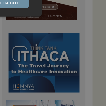
ETTA TUTTI
igazione sulle pagine
kie.
 Google Universal
nificativo del
tilizzato da Google.
stinguere utenti
o in modo casuale
uso in ogni richiesta
colare i dati di
apporti di analisi dei