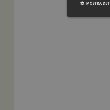
MOSTRA DET
I cookie necessari con
e l'accesso alle aree 
NOME
_ga