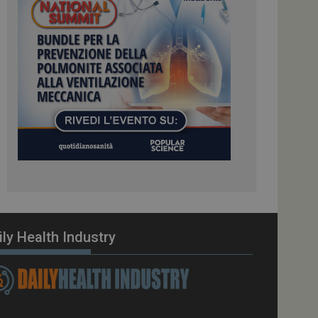
ome piattaforma di
el carico, questo
una sessione di
e gestite dallo
te sul linguaggio
erico utilizzato per
tente. Normalmente è
 il modo in cui
er il sito, ma un
di accesso per un
cazione per
 visitatore.
i Web eseguiti sulla
e utilizzato per il
i che le richieste
stradate allo stesso
ily Health Industry
zione.
gle Analytics per
azione per abilitare