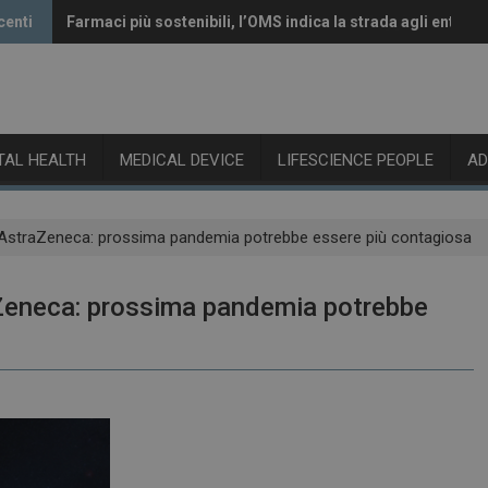
centi
Farmaci più sostenibili, l’OMS indica la strada agli enti reg
Vaccini anti-Covid, il CHMP raccomanda l’aggiornamento 
ITAL HEALTH
MEDICAL DEVICE
LIFESCIENCE PEOPLE
A
/AstraZeneca: prossima pandemia potrebbe essere più contagiosa
Zeneca: prossima pandemia potrebbe