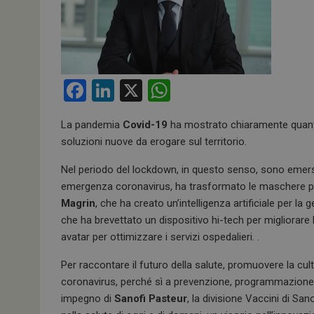
F
Li
X
W
a
n
h
La pandemia
Covid-19
ha mostrato chiaramente quanto
ce
ke
at
soluzioni nuove da erogare sul territorio.
b
dI
s
Nel periodo del lockdown, in questo senso, sono emers
o
n
A
emergenza coronavirus, ha trasformato le maschere per l
o
p
Magrin
, che ha creato un’intelligenza artificiale per la
k
p
che ha brevettato un dispositivo hi-tech per migliorare 
avatar per ottimizzare i servizi ospedalieri. .
Per raccontare il futuro della salute, promuovere la cu
coronavirus, perché sì a prevenzione, programmazione
impegno di
Sanofi Pasteur
, la divisione Vaccini di Sa