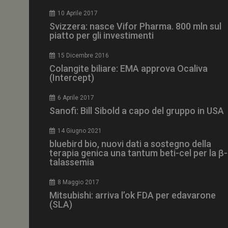
CookieScriptConse
10 Aprile 2017
Svizzera: nasce Vifor Pharma. 800 mln sul
piatto per gli investimenti
15 Dicembre 2016
NOME
Colangite biliare: EMA approva Ocaliva
(Intercept)
__Secure-ROLLOU
6 Aprile 2017
Sanofi: Bill Sibold a capo del gruppo in USA
tracking-sites-ironf
tracking-named-en
14 Giugno 2021
__Secure-YNID
bluebird bio, nuovi dati a sostegno della
terapia genica una tantum beti-cel per la β-
talassemia
8 Maggio 2017
VISITOR_PRIVACY_
Mitsubishi: arriva l’ok FDA per edavarone
(SLA)