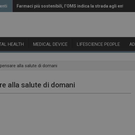
enti
Farmaci più sostenibili, l’OMS indica la strada agli enti rego
Vaccini anti-Covid, il CHMP raccomanda l’aggiornamento a
ITAL HEALTH
MEDICAL DEVICE
LIFESCIENCE PEOPLE
A
 pensare alla salute di domani
re alla salute di domani