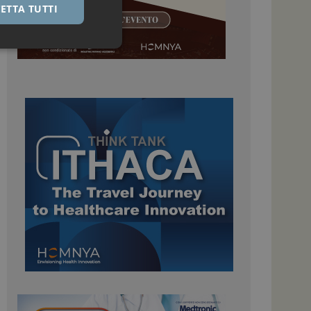
ETTA TUTTI
igazione sulle pagine
kie.
 Google Universal
nificativo del
tilizzato da Google.
stinguere utenti
o in modo casuale
uso in ogni richiesta
colare i dati di
apporti di analisi dei