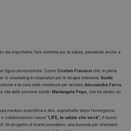
 sia importante fare sistema per la salute, pensando anche a
e figure pionieristiche. Come
Cristian Fracassi
che, in piena
o snorkeling in respiratori per le terapie intensive;
Guido
 gestione e la cura nelle residenze per anziani;
Alessandra Farris
,
la vita delle persone sorde;
Mariangela Pepe,
che ha ideato un
ltura medico-scientifica e dire, soprattutto dopo l’emergenza
 e collaborazione nasce “
LIFE, la salute che verrà”,
il nuovo
nofi. Un progetto di brand journalism, una bussola per orientarsi