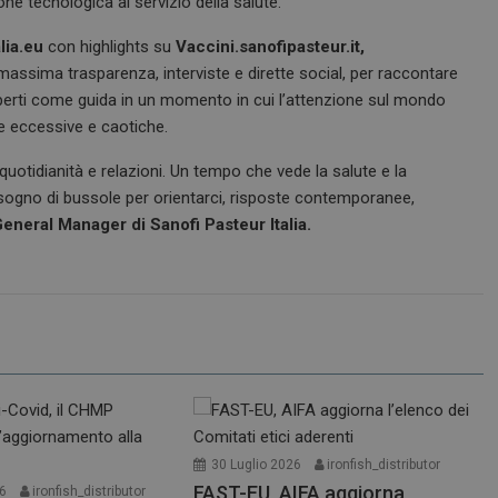
one tecnologica al servizio della salute.
lia.eu
con highlights su
Vaccini.sanofipasteur.it,
assima trasparenza, interviste e dirette social, per raccontare
perti come guida in un momento in cui l’attenzione sul mondo
re eccessive e caotiche.
otidianità e relazioni. Un tempo che vede la salute e la
sogno di bussole per orientarci, risposte contemporanee,
eneral Manager di Sanofi Pasteur Italia.
30 Luglio 2026
ironfish_distributor
FAST-EU, AIFA aggiorna
26
ironfish_distributor