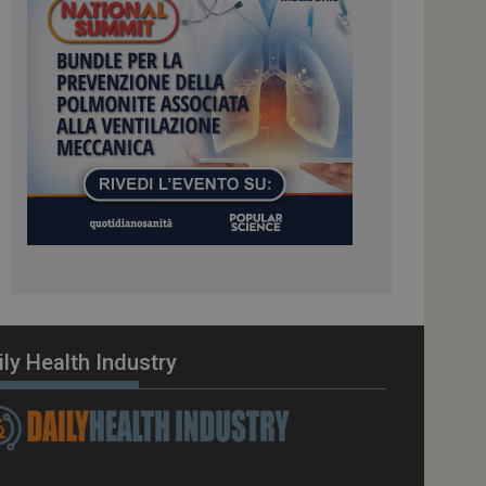
ome piattaforma di
el carico, questo
una sessione di
e gestite dallo
te sul linguaggio
erico utilizzato per
tente. Normalmente è
 il modo in cui
er il sito, ma un
di accesso per un
cazione per
 visitatore.
i Web eseguiti sulla
e utilizzato per il
i che le richieste
stradate allo stesso
ily Health Industry
zione.
gle Analytics per
azione per abilitare