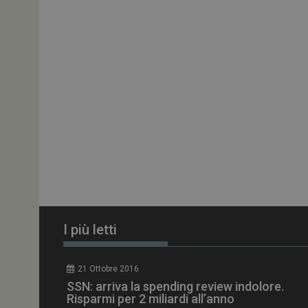
ARRAffinitySameSit
PHPSESSID
tracking-sites-
ironfish-session-id
ARRAffinity
I più letti
_ga_Z2VT792F98
21 Ottobre 2016
tracking-sites-
SSN: arriva la spending review indolore.
ironfish-tracking-
enable
Risparmi per 2 miliardi all’anno