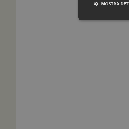
MOSTRA DET
I cookie necessari con
e l'accesso alle aree 
NOME
_ga