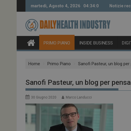
Skip
martedì, Agosto 4, 2026
04:34:1
Notizie rec
to
content
PRIMO PIANO
INSIDE BUSINESS
DIG
Home
Primo Piano
Sanofi Pasteur, un blog per
Sanofi Pasteur, un blog per pensa
30 Giugno 2020
Marco Landucci