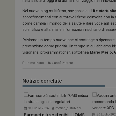
nella salute di oggi e di domani, un viaggio nell’innovazi
Nel nuovo blog multifirma, navigabile su
Life.startupita
approfondimenti con autorevoli firme coinvolte con la m
come cambia il mondo della salute e dare voce agli es
scientifico è alta, ma le informazioni rischiano di esse
“Viviamo un tempo nuovo che ci costringe a ripensare qu
prevenzione come priorità. Un tempo in cui abbiamo bi
visionarie, programmatiche”, sottolinea
Mario Merlo, G
Primo Piano
Sanofi Pasteur
Notizie correlate
31 Luglio 2026
ironfish_distributor
Farmaci più sostenibili, l’OMS
30 Luglio 20