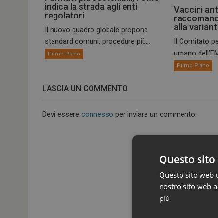
indica la strada agli enti
Vaccini ant
regolatori
raccomand
alla varian
Il nuovo quadro globale propone
standard comuni, procedure più...
Il Comitato pe
umano dell’EM
Primo Piano
Primo Piano
LASCIA UN COMMENTO
Devi essere
connesso
per inviare un commento.
Questo sito 
Questo sito web ut
nostro sito web ac
più