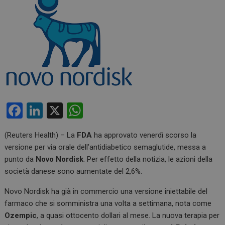
F
Li
X
W
a
n
h
(Reuters Health) – La
FDA
ha approvato venerdì scorso la
ce
ke
at
versione per via orale dell’antidiabetico semaglutide, messa a
b
dI
s
punto da
Novo Nordisk
. Per effetto della notizia, le azioni della
o
n
A
società danese sono aumentate del 2,6%.
o
p
Novo Nordisk ha già in commercio una versione iniettabile del
k
p
farmaco che si somministra una volta a settimana, nota come
Ozempic
, a quasi ottocento dollari al mese. La nuova terapia per