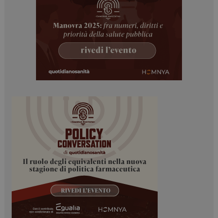
Necessari
Marketing
I cookie necessari contribuiscono a rendere fruibile il
sito web abilitandone funzionalità di base quali la
navigazione sulle pagine e l'accesso alle aree
protette del sito. Il sito web non è in grado di
funzionare correttamente senza questi cookie.
NOME
FORNITORE / DOMINIO
SCADENZA
_ga
1 anno 1
Google LLC
mese
.dailyhealthindustry.it