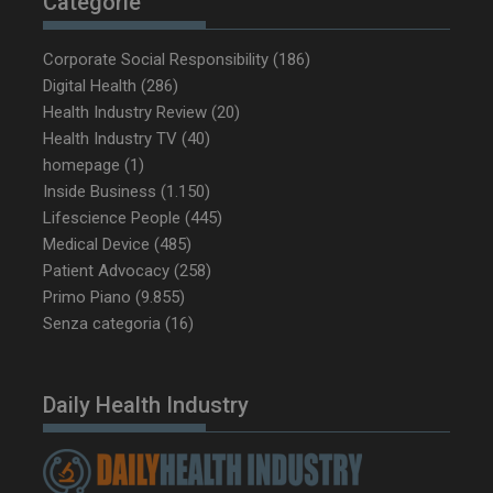
Categorie
Corporate Social Responsibility
(186)
tracking-sites-
www.dailyhealthindustry.it
4
Digital Health
(286)
ironfish-tracking-
settimane
enable
2 giorni
Health Industry Review
(20)
Health Industry TV
(40)
homepage
(1)
Inside Business
(1.150)
CookieScriptConsent
5 mesi 3
CookieScript
settimane
www.dailyhealthindustry.it
Lifescience People
(445)
Medical Device
(485)
Patient Advocacy
(258)
Primo Piano
(9.855)
Senza categoria
(16)
Daily Health Industry