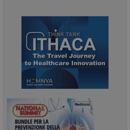
ARRAffinitySameSite
Sessione
Microsoft Corporation
.www.dailyhealthindustry.it