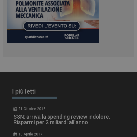
PHPSESSID
Sessione
PHP.net
www.dailyhealthindustry.it
I più letti
21 Ottobre 2016
SSN: arriva la spending review indolore.
Risparmi per 2 miliardi all’anno
tracking-sites-
www.dailyhealthindustry.it
4
10 Aprile 2017