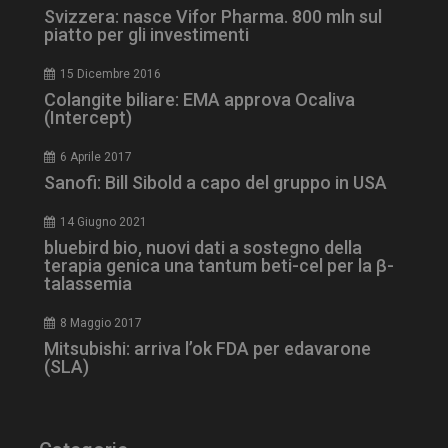
ironfish-session-id
settimane
Svizzera: nasce Vifor Pharma. 800 mln sul
2 giorni
piatto per gli investimenti
15 Dicembre 2016
Colangite biliare: EMA approva Ocaliva
ARRAffinity
Sessione
Microsoft Corporation
(Intercept)
.www.dailyhealthindustry.it
6 Aprile 2017
Sanofi: Bill Sibold a capo del gruppo in USA
14 Giugno 2021
bluebird bio, nuovi dati a sostegno della
terapia genica una tantum beti-cel per la β-
talassemia
8 Maggio 2017
Mitsubishi: arriva l’ok FDA per edavarone
(SLA)
_ga_Z2VT792F98
.dailyhealthindustry.it
1 anno 1
mese