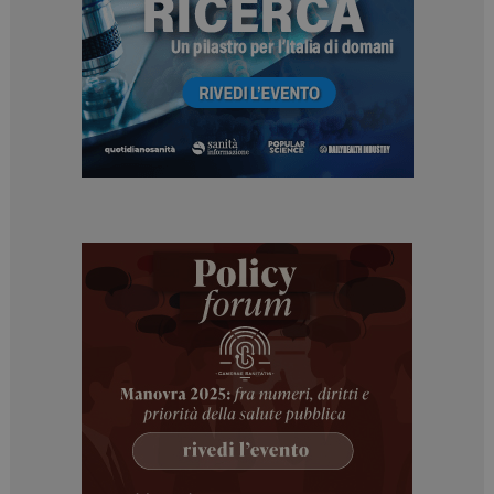
Necessari
Marketing
I cookie necessari contribuiscono a rendere fruibile il
sito web abilitandone funzionalità di base quali la
navigazione sulle pagine e l'accesso alle aree
protette del sito. Il sito web non è in grado di
funzionare correttamente senza questi cookie.
NOME
FORNITORE / DOMINIO
SCADENZA
_ga
1 anno 1
Google LLC
mese
.dailyhealthindustry.it