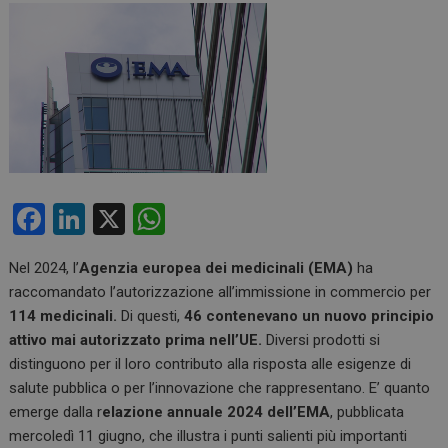
F
Li
X
W
a
n
h
Nel 2024, l’
Agenzia europea dei medicinali (EMA)
ha
ce
ke
at
raccomandato l’autorizzazione all’immissione in commercio per
b
dI
s
114 medicinali.
Di questi,
46 contenevano un nuovo principio
o
n
A
attivo mai autorizzato prima nell’UE.
Diversi prodotti si
distinguono per il loro contributo alla risposta alle esigenze di
o
p
salute pubblica o per l’innovazione che rappresentano. E’ quanto
k
p
emerge dalla r
elazione annuale 2024 dell’EMA
, pubblicata
mercoledì 11 giugno, che illustra i punti salienti più importanti