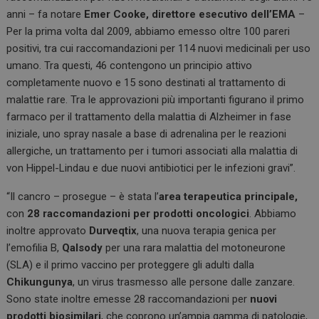
anni – fa notare
Emer Cooke, direttore esecutivo dell’EMA
–
Per la prima volta dal 2009, abbiamo emesso oltre 100 pareri
positivi, tra cui raccomandazioni per 114 nuovi medicinali per uso
umano. Tra questi, 46 contengono un principio attivo
completamente nuovo e 15 sono destinati al trattamento di
malattie rare. Tra le approvazioni più importanti figurano il primo
farmaco per il trattamento della malattia di Alzheimer in fase
iniziale, uno spray nasale a base di adrenalina per le reazioni
allergiche, un trattamento per i tumori associati alla malattia di
von Hippel-Lindau e due nuovi antibiotici per le infezioni gravi”.
“Il cancro – prosegue – è stata l’
area terapeutica principale,
con
28 raccomandazioni per prodotti oncologici
. Abbiamo
inoltre approvato
Durveqtix
, una nuova terapia genica per
l’emofilia B,
Qalsody
per una rara malattia del motoneurone
(SLA) e il primo vaccino per proteggere gli adulti dalla
Chikungunya
, un virus trasmesso alle persone dalle zanzare.
Sono state inoltre emesse 28 raccomandazioni per
nuovi
prodotti biosimilari
, che coprono un’ampia gamma di patologie,