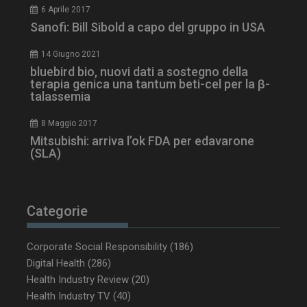
6 Aprile 2017
Sanofi: Bill Sibold a capo del gruppo in USA
_ga_Z2VT792F98
.dailyhealthindustry.it
1 anno 1
mese
14 Giugno 2021
bluebird bio, nuovi dati a sostegno della
terapia genica una tantum beti-cel per la β-
talassemia
tracking-sites-
www.dailyhealthindustry.it
4
ironfish-tracking-
settimane
enable
2 giorni
8 Maggio 2017
Mitsubishi: arriva l’ok FDA per edavarone
(SLA)
CookieScriptConsent
5 mesi 3
CookieScript
settimane
www.dailyhealthindustry.it
Categorie
Corporate Social Responsibility
(186)
Digital Health
(286)
Health Industry Review
(20)
Health Industry TV
(40)