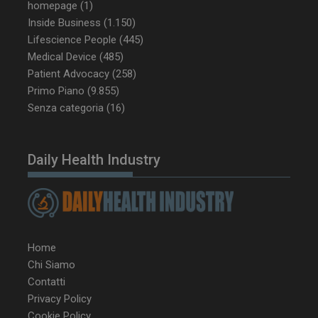
homepage
(1)
Inside Business
(1.150)
Lifescience People
(445)
Medical Device
(485)
Patient Advocacy
(258)
Primo Piano
(9.855)
Senza categoria
(16)
NOME
FORNITORE / DOMINIO
SCA
__Secure-ROLLOUT_TOKEN
.youtube.com
5 m
Daily Health Industry
sett
Home
tracking-sites-ironfish-
www.dailyhealthindustry.it
tracking-named-enable
sett
Chi Siamo
2 g
Contatti
Privacy Policy
Cookie Policy