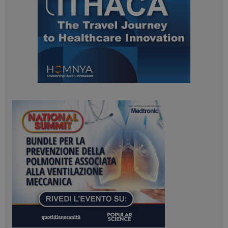
PHPSESSID
Sessione
PHP.net
www.dailyhealthindustry.it