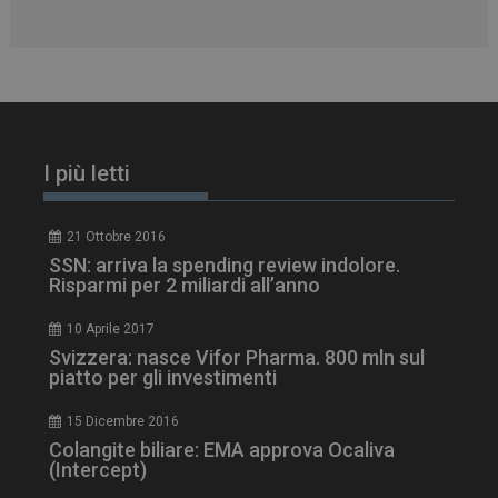
tracking-sites-
www.dailyhealthindustry.it
4
ironfish-session-id
settimane
2 giorni
I più letti
ARRAffinity
Sessione
Microsoft Corporation
.www.dailyhealthindustry.it
21 Ottobre 2016
SSN: arriva la spending review indolore.
Risparmi per 2 miliardi all’anno
10 Aprile 2017
Svizzera: nasce Vifor Pharma. 800 mln sul
piatto per gli investimenti
15 Dicembre 2016
Colangite biliare: EMA approva Ocaliva
(Intercept)