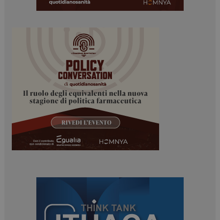
ARRAffinitySameSite
Sessione
Microsoft Corporation
.www.dailyhealthindustry.it