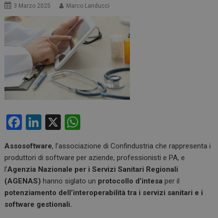
3 Marzo 2025
Marco Landucci
F
Li
X
W
a
n
h
Assosoftware
, l’associazione di Confindustria che rappresenta i
ce
ke
at
produttori di software per aziende, professionisti e PA, e
b
dI
s
l’
Agenzia Nazionale per i Servizi Sanitari Regionali
o
n
A
(AGENAS)
hanno siglato un
protocollo d’intesa
per il
potenziamento dell’interoperabilità tra i servizi sanitari e i
o
p
software gestionali.
k
p