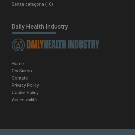
Senza categoria
(16)
Daily Health Industry
Home
Chi Siamo
Contatti
Privacy Policy
Cookie Policy
Accessibilità
NOME
FORNITORE / DOMINIO
SCA
__Secure-ROLLOUT_TOKEN
.youtube.com
5 m
sett