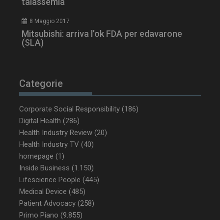
talassemia
8 Maggio 2017
Mitsubishi: arriva l’ok FDA per edavarone
(SLA)
Categorie
_ga_Z2VT792F98
.dailyhealthindustry.it
1 anno 1
mese
Corporate Social Responsibility
(186)
Digital Health
(286)
Health Industry Review
(20)
Health Industry TV
(40)
tracking-sites-
www.dailyhealthindustry.it
4
homepage
(1)
ironfish-tracking-
settimane
enable
2 giorni
Inside Business
(1.150)
Lifescience People
(445)
Medical Device
(485)
Patient Advocacy
(258)
CookieScriptConsent
5 mesi 3
CookieScript
settimane
www.dailyhealthindustry.it
Primo Piano
(9.855)