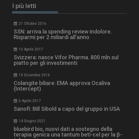
I più letti
21 Ottobre 2016
SSN: arriva la spending review indolore.
Risparmi per 2 miliardi all’anno
10 Aprile 2017
Svizzera: nasce Vifor Pharma. 800 mln sul
piatto per gli investimenti
tracking-sites-
www.dailyhealthindustry.it
4
15 Dicembre 2016
ironfish-session-id
settimane
2 giorni
Colangite biliare: EMA approva Ocaliva
(Intercept)
6 Aprile 2017
ARRAffinity
Sessione
Sanofi: Bill Sibold a capo del gruppo in USA
Microsoft Corporation
.www.dailyhealthindustry.it
14 Giugno 2021
bluebird bio, nuovi dati a sostegno della
terapia genica una tantum beti-cel per la β-