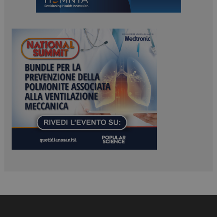
ARRAffinitySameSite
Sessione
Microsoft Corporation
.www.dailyhealthindustry.it
PHPSESSID
Sessione
PHP.net
www.dailyhealthindustry.it