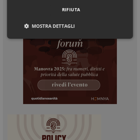
RIFIUTA
MOSTRA DETTAGLI
Necessari
Marketing
Necessari
Marketing
I cookie necessari contribuiscono a rendere fruibile il
sito web abilitandone funzionalità di base quali la
navigazione sulle pagine e l'accesso alle aree
protette del sito. Il sito web non è in grado di
funzionare correttamente senza questi cookie.
NOME
FORNITORE / DOMINIO
SCADENZA
_ga
1 anno 1
Google LLC
mese
.dailyhealthindustry.it