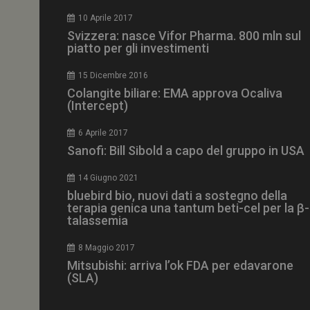
CookieScriptConse
10 Aprile 2017
Svizzera: nasce Vifor Pharma. 800 mln sul
piatto per gli investimenti
15 Dicembre 2016
NOME
Colangite biliare: EMA approva Ocaliva
(Intercept)
__Secure-ROLLOU
6 Aprile 2017
Sanofi: Bill Sibold a capo del gruppo in USA
tracking-sites-ironf
tracking-named-en
14 Giugno 2021
__Secure-YNID
bluebird bio, nuovi dati a sostegno della
terapia genica una tantum beti-cel per la β-
talassemia
8 Maggio 2017
VISITOR_PRIVACY_
Mitsubishi: arriva l’ok FDA per edavarone
(SLA)