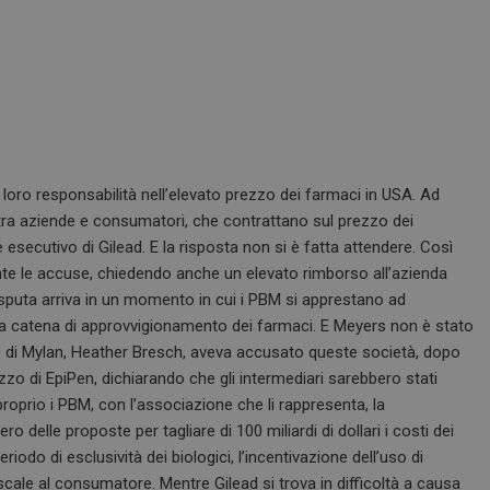
loro responsabilità nell’elevato prezzo dei farmaci in USA. Ad
tra aziende e consumatori, che contrattano sul prezzo dei
 esecutivo di Gilead. E la risposta non si è fatta attendere. Così
ente le accuse, chiedendo anche un elevato rimborso all’azienda
disputa arriva in un momento in cui i PBM si apprestano ad
lla catena di approvvigionamento dei farmaci. E Meyers non è stato
O di Mylan, Heather Bresch, aveva accusato queste società, dopo
ezzo di EpiPen, dichiarando che gli intermediari sarebbero stati
proprio i PBM, con l’associazione che li rappresenta, la
elle proposte per tagliare di 100 miliardi di dollari i costi dei
riodo di esclusività dei biologici, l’incentivazione dell’uso di
fiscale al consumatore. Mentre Gilead si trova in difficoltà a causa