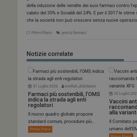
della riduzione delle vendite dei suoi farmaci contro l’e
calato del 35% e Sovaldi del 24%. E per il 2017 le stime
che la società non può crescere senza nuove operazio
Primo Piano
prezzi farmaci
Notizie correlate
31 Luglio 2026
ironfish_distributor
Farmaci più sostenibili, l’OMS
30 Luglio 20
indica la strada agli enti
Vaccini ant
regolatori
raccomand
alla varian
Il nuovo quadro globale propone
standard comuni, procedure più...
Il Comitato pe
umano dell’EM
Primo Piano
Primo Piano