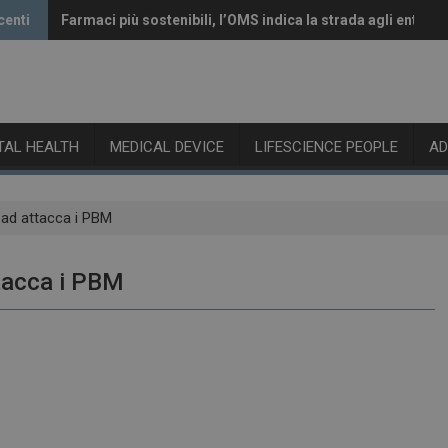
centi
Farmaci più sostenibili, l’OMS indica la strada agli enti reg
Vaccini anti-Covid, il CHMP raccomanda l’aggiornamento 
ITAL HEALTH
MEDICAL DEVICE
LIFESCIENCE PEOPLE
A
ead attacca i PBM
ttacca i PBM