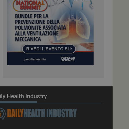
ome piattaforma di
el carico, questo
una sessione di
e gestite dallo
te sul linguaggio
erico utilizzato per
tente. Normalmente è
 il modo in cui
er il sito, ma un
di accesso per un
cazione per
 visitatore.
i Web eseguiti sulla
e utilizzato per il
i che le richieste
stradate allo stesso
ily Health Industry
zione.
gle Analytics per
azione per abilitare