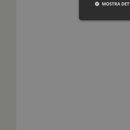
MOSTRA DET
I cookie necessari con
e l'accesso alle aree 
NOME
_ga