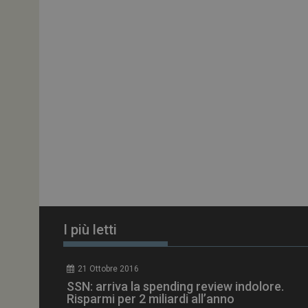
ARRAffinitySameSit
PHPSESSID
tracking-sites-
ironfish-session-id
ARRAffinity
I più letti
_ga_Z2VT792F98
21 Ottobre 2016
tracking-sites-
SSN: arriva la spending review indolore.
ironfish-tracking-
enable
Risparmi per 2 miliardi all’anno