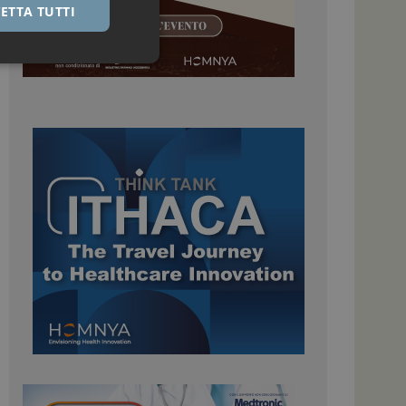
ETTA TUTTI
igazione sulle pagine
kie.
 Google Universal
nificativo del
tilizzato da Google.
stinguere utenti
o in modo casuale
uso in ogni richiesta
colare i dati di
apporti di analisi dei