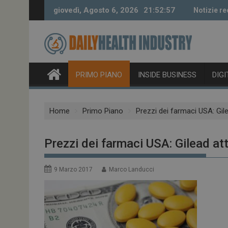
Skip
giovedì, Agosto 6, 2026
21:52:58
Notizie re
to
content
PRIMO PIANO
INSIDE BUSINESS
DIG
Home
Primo Piano
Prezzi dei farmaci USA: Gil
Prezzi dei farmaci USA: Gilead a
9 Marzo 2017
Marco Landucci