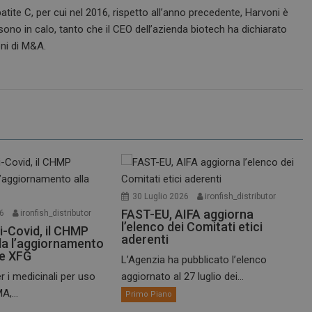
patite C, per cui nel 2016, rispetto all’anno precedente, Harvoni è
 sono in calo, tanto che il CEO dell’azienda biotech ha dichiarato
ni di M&A.
30 Luglio 2026
ironfish_distributor
FAST-EU, AIFA aggiorna
26
ironfish_distributor
l’elenco dei Comitati etici
i-Covid, il CHMP
aderenti
a l’aggiornamento
te XFG
L’Agenzia ha pubblicato l’elenco
r i medicinali per uso
aggiornato al 27 luglio dei...
A,...
Primo Piano