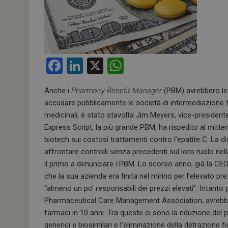
F
Li
X
W
a
n
h
Anche i
Pharmacy Benefit Manager
(PBM) avrebbero le 
ce
ke
at
accusare pubblicamente le società di intermediazione 
b
dI
s
medicinali, è stato stavolta Jim Meyers, vice-presidente
o
n
A
Express Script, la più grande PBM, ha rispedito al mitt
biotech sui costosi trattamenti contro l’epatite C. La 
o
p
affrontare controlli senza precedenti sul loro ruolo ne
k
p
il primo a denunciare i PBM. Lo scorso anno, già la CE
che la sua azienda era finita nel mirino per l’elevato pr
“almeno un po’ responsabili dei prezzi elevati”. Intanto 
Pharmaceutical Care Management Association, avrebbero d
farmaci in 10 anni. Tra queste ci sono la riduzione del pe
generici e biosimilari e l’eliminazione della detrazione 