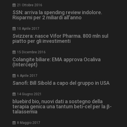
21 Ottobre 2016
SSN: arriva la spending review indolore.
Risparmi per 2 miliardi all’anno
_ga_Z2VT792F98
.dailyhealthindustry.it
1 anno 1
mese
10 Aprile 2017
Svizzera: nasce Vifor Pharma. 800 mln sul
piatto per gli investimenti
tracking-sites-
www.dailyhealthindustry.it
4
15 Dicembre 2016
ironfish-tracking-
settimane
enable
2 giorni
Colangite biliare: EMA approva Ocaliva
(Intercept)
6 Aprile 2017
Sanofi: Bill Sibold a capo del gruppo in USA
CookieScriptConsent
5 mesi 3
CookieScript
settimane
www.dailyhealthindustry.it
14 Giugno 2021
bluebird bio, nuovi dati a sostegno della
terapia genica una tantum beti-cel per la β-
talassemia
8 Maggio 2017