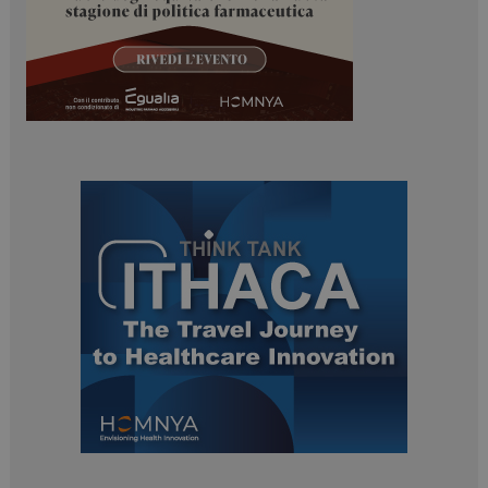
PHPSESSID
Sessione
PHP.net
www.dailyhealthindustry.it