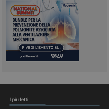
tracking-sites-
www.dailyhealthindustry.it
4
ironfish-session-id
settimane
2 giorni
ARRAffinity
Sessione
Microsoft Corporation
.www.dailyhealthindustry.it
I più letti