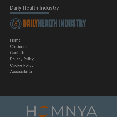
Daily Health Industry
__Secure-YNID
.youtube.com
5 m
sett
Home
Chi Siamo
Contatti
Privacy Policy
Cookie Policy
Accessibilità
VISITOR_PRIVACY_METADATA
5 m
YouTube
sett
.youtube.com