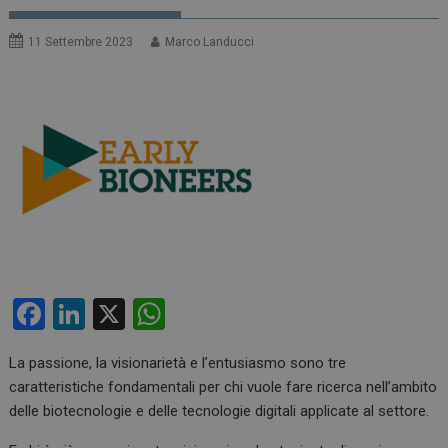
11 Settembre 2023
Marco Landucci
F
Li
X
W
a
n
h
La passione, la visionarietà e l’entusiasmo sono tre
ce
ke
at
caratteristiche fondamentali per chi vuole fare ricerca nell’ambito
b
dI
s
delle biotecnologie e delle tecnologie digitali applicate al settore.
o
n
A