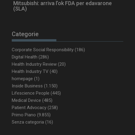
Mitsubishi: arriva l’ok FDA per edavarone
(SLA)
Categorie
Corporate Social Responsibility
(186)
Digital Health
(286)
NOME
FORNITORE / DOMINIO
SCA
Health Industry Review
(20)
Health Industry TV
__Secure-ROLLOUT_TOKEN
(40)
.youtube.com
5 m
sett
homepage
(1)
Inside Business
(1.150)
Lifescience People
(445)
Medical Device
(485)
Patient Advocacy
(258)
tracking-sites-ironfish-
www.dailyhealthindustry.it
Primo Piano
(9.855)
tracking-named-enable
sett
Senza categoria
(16)
2 g