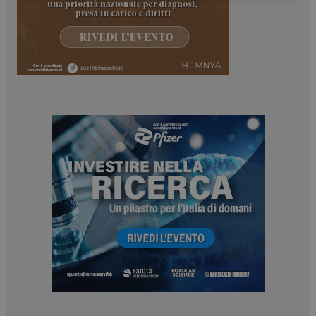
Necessari
Marketing
I cookie necessari contribuiscono a rendere fruibile il
sito web abilitandone funzionalità di base quali la
navigazione sulle pagine e l'accesso alle aree
protette del sito. Il sito web non è in grado di
funzionare correttamente senza questi cookie.
NOME
FORNITORE / DOMINIO
SCADENZA
_ga
1 anno 1
Google LLC
mese
.dailyhealthindustry.it