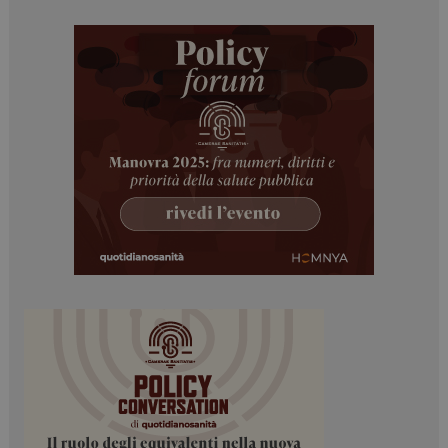
ARRAffinitySameSite
Sessione
Microsoft Corporation
.www.dailyhealthindustry.it