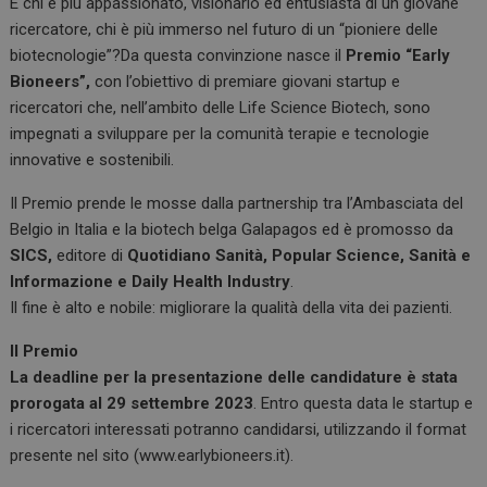
E chi è più appassionato, visionario ed entusiasta di un giovane
o
p
ricercatore, chi è più immerso nel futuro di un “pioniere delle
k
p
biotecnologie”?Da questa convinzione nasce il
Premio “Early
Bioneers”,
con l’obiettivo di premiare giovani startup e
ricercatori che, nell’ambito delle Life Science Biotech, sono
impegnati a sviluppare per la comunità terapie e tecnologie
innovative e sostenibili.
Il Premio prende le mosse dalla partnership tra l’Ambasciata del
Belgio in Italia e la biotech belga Galapagos ed è promosso da
SICS,
editore di
Quotidiano Sanità, Popular Science, Sanità e
Informazione e Daily Health Industry
.
Il fine è alto e nobile: migliorare la qualità della vita dei pazienti.
Il Premio
La deadline per la presentazione delle candidature è stata
prorogata al 29 settembre 2023
. Entro questa data le startup e
i ricercatori interessati potranno candidarsi, utilizzando il format
presente nel sito (www.earlybioneers.it).