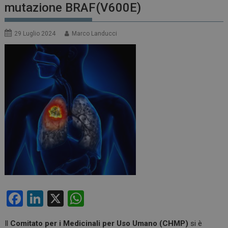
mutazione BRAF(V600E)
29 Luglio 2024
Marco Landucci
F
Li
X
W
a
n
h
Il
Comitato per i Medicinali per Uso Umano (CHMP)
si è