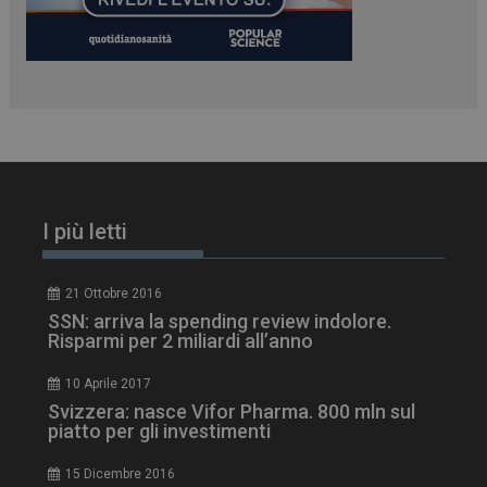
ARRAffinity
Sessione
Microsoft Corporation
.www.dailyhealthindustry.it
I più letti
21 Ottobre 2016
SSN: arriva la spending review indolore.
_ga_Z2VT792F98
.dailyhealthindustry.it
1 anno 1
Risparmi per 2 miliardi all’anno
mese
10 Aprile 2017
Svizzera: nasce Vifor Pharma. 800 mln sul
piatto per gli investimenti
tracking-sites-
www.dailyhealthindustry.it
4
ironfish-tracking-
settimane
15 Dicembre 2016
enable
2 giorni