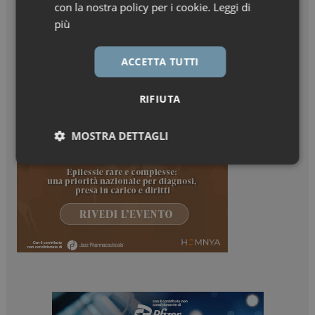
con la nostra policy per i cookie.
Leggi di
più
ACCETTA TUTTI
RIFIUTA
MOSTRA DETTAGLI
Necessari
Marketing
Necessari
Marketing
I cookie necessari contribuiscono a rendere fruibile il
sito web abilitandone funzionalità di base quali la
navigazione sulle pagine e l'accesso alle aree