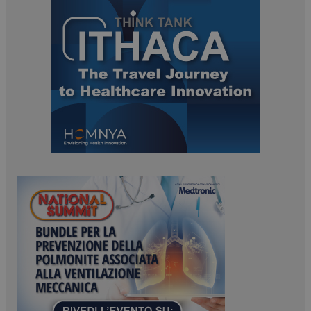
tracking-sites-
www.dailyhealthindustry.it
4
ironfish-session-id
settimane
2 giorni