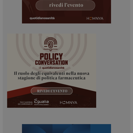
ARRAffinitySameSite
Sessione
Microsoft Corporation
.www.dailyhealthindustry.it
PHPSESSID
Sessione
PHP.net
www.dailyhealthindustry.it