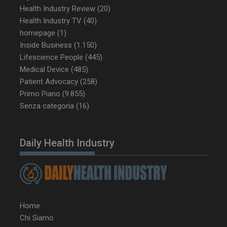
Health Industry Review
(20)
__Secure-ROLLOUT_TOKEN
.youtube.com
5 m
Health Industry TV
(40)
sett
homepage
(1)
Inside Business
(1.150)
Lifescience People
(445)
Medical Device
(485)
Patient Advocacy
(258)
tracking-sites-ironfish-
www.dailyhealthindustry.it
tracking-named-enable
sett
Primo Piano
(9.855)
2 g
Senza categoria
(16)
Daily Health Industry
__Secure-YNID
.youtube.com
5 m
sett
Home
Chi Siamo