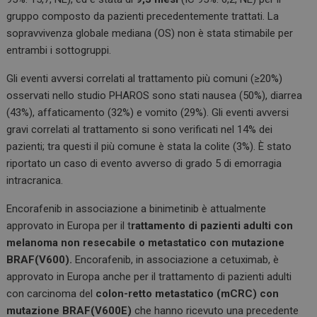
gruppo composto da pazienti precedentemente trattati. La
sopravvivenza globale mediana (OS) non è stata stimabile per
entrambi i sottogruppi.
Gli eventi avversi correlati al trattamento più comuni (≥20%)
osservati nello studio PHAROS sono stati nausea (50%), diarrea
(43%), affaticamento (32%) e vomito (29%). Gli eventi avversi
gravi correlati al trattamento si sono verificati nel 14% dei
pazienti; tra questi il più comune è stata la colite (3%). È stato
riportato un caso di evento avverso di grado 5 di emorragia
intracranica.
Encorafenib in associazione a binimetinib è attualmente
approvato in Europa per il t
rattamento di pazienti adulti con
melanoma non resecabile o metastatico con mutazione
BRAF(V600).
Encorafenib, in associazione a cetuximab, è
approvato in Europa anche per il trattamento di pazienti adulti
con carcinoma del
colon-retto metastatico (mCRC)
con
mutazione BRAF(V600E)
che hanno ricevuto una precedente