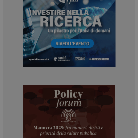
protette del sito. Il sito web non è in grado di
funzionare correttamente senza questi cookie.
NOME
FORNITORE / DOMINIO
SCADENZA
_ga
1 anno 1
Google LLC
mese
.dailyhealthindustry.it