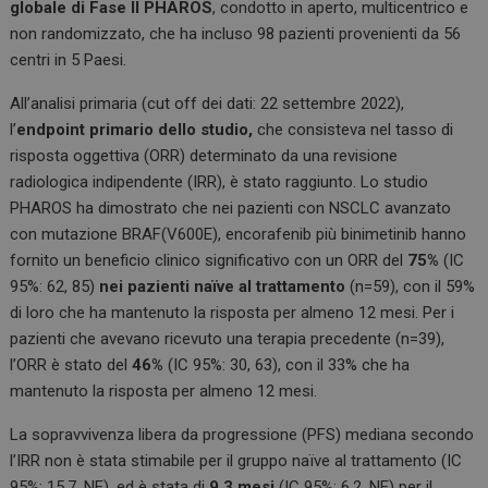
globale di Fase II PHAROS
, condotto in aperto, multicentrico e
non randomizzato, che ha incluso 98 pazienti provenienti da 56
centri in 5 Paesi.
All’analisi primaria (cut off dei dati: 22 settembre 2022),
l’
endpoint primario
dello studio,
che consisteva nel tasso di
risposta oggettiva (ORR) determinato da una revisione
radiologica indipendente (IRR), è stato raggiunto. Lo studio
PHAROS ha dimostrato che nei pazienti con NSCLC avanzato
con mutazione BRAF(V600E), encorafenib più binimetinib hanno
fornito un beneficio clinico significativo con un ORR del
75%
(IC
95%: 62, 85)
nei pazienti naïve al trattamento
(n=59), con il 59%
di loro che ha mantenuto la risposta per almeno 12 mesi. Per i
pazienti che avevano ricevuto una terapia precedente (n=39),
l’ORR è stato del
46%
(IC 95%: 30, 63), con il 33% che ha
mantenuto la risposta per almeno 12 mesi.
La sopravvivenza libera da progressione (PFS) mediana secondo
l’IRR non è stata stimabile per il gruppo naïve al trattamento (IC
95%: 15,7, NE), ed è stata di
9,3 mesi
(IC 95%: 6,2, NE) per il