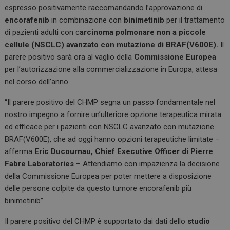
ce
ke
at
espresso positivamente raccomandando l’approvazione di
b
dI
s
encorafenib
in combinazione con
binimetinib
per il trattamento
o
n
A
di pazienti adulti con c
arcinoma polmonare non a piccole
cellule (NSCLC) avanzato con mutazione di BRAF(V600E).
Il
o
p
parere positivo sarà ora al vaglio della
Commissione Europea
k
p
per l’autorizzazione alla commercializzazione in Europa, attesa
nel corso dell’anno.
“Il parere positivo del CHMP segna un passo fondamentale nel
nostro impegno a fornire un’ulteriore opzione terapeutica mirata
ed efficace per i pazienti con NSCLC avanzato con mutazione
BRAF(V600E), che ad oggi hanno opzioni terapeutiche limitate –
afferma
Eric Ducournau, Chief Executive Officer di Pierre
Fabre Laboratories
– Attendiamo con impazienza la decisione
della Commissione Europea per poter mettere a disposizione
delle persone colpite da questo tumore encorafenib più
binimetinib”
Il parere positivo del CHMP è supportato dai dati dello
studio