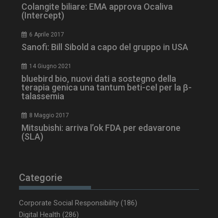
Colangite biliare: EMA approva Ocaliva
(Intercept)
6 Aprile 2017
CookieScriptConsent
5 mesi 3
CookieScript
Sanofi: Bill Sibold a capo del gruppo in USA
settimane
www.dailyhealthindustry.it
14 Giugno 2021
bluebird bio, nuovi dati a sostegno della
terapia genica una tantum beti-cel per la β-
talassemia
8 Maggio 2017
Mitsubishi: arriva l’ok FDA per edavarone
(SLA)
Categorie
Corporate Social Responsibility
(186)
Digital Health
(286)
NOME
FORNITORE / DOMINIO
SCA