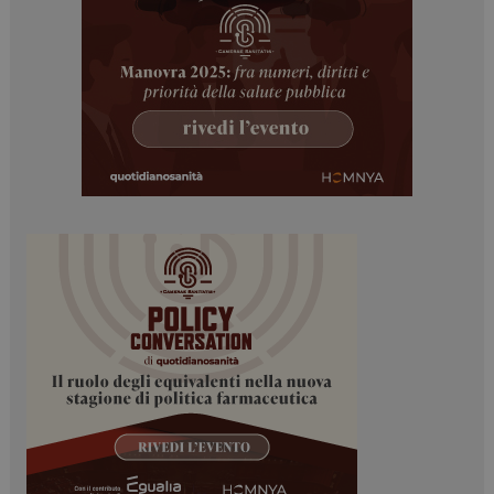
ARRAffinitySameSite
Sessione
Microsoft Corporation
.www.dailyhealthindustry.it