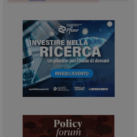
Necessari
Marketing
I cookie necessari contribuiscono a rendere fruibile il
sito web abilitandone funzionalità di base quali la
navigazione sulle pagine e l'accesso alle aree
protette del sito. Il sito web non è in grado di
funzionare correttamente senza questi cookie.
NOME
FORNITORE / DOMINIO
SCADENZA
_ga
1 anno 1
Google LLC
mese
.dailyhealthindustry.it