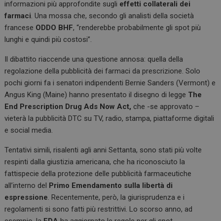
informazioni più approfondite sugli
effetti collaterali dei
farmaci
. Una mossa che, secondo gli analisti della società
francese
ODDO BHF
, “renderebbe probabilmente gli spot più
lunghi e quindi più costosi”.
Il dibattito riaccende una questione annosa: quella della
regolazione della pubblicità dei farmaci da prescrizione. Solo
pochi giorni fa i senatori indipendenti Bernie Sanders (Vermont) e
Angus King (Maine) hanno presentato il disegno di legge
The
End Prescription Drug Ads Now Act,
che -se approvato –
vieterà la pubblicità DTC su TV, radio, stampa, piattaforme digitali
e social media.
Tentativi simili, risalenti agli anni Settanta, sono stati più volte
respinti dalla giustizia americana, che ha riconosciuto la
fattispecie della protezione delle pubblicità farmaceutiche
all’interno del
Primo Emendamento sulla libertà di
espressione
. Recentemente, però, la giurisprudenza e i
regolamenti si sono fatti più restrittivi. Lo scorso anno, ad