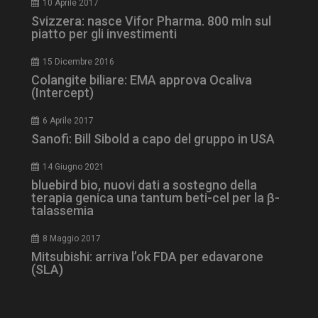
10 Aprile 2017
Svizzera: nasce Vifor Pharma. 800 mln sul
piatto per gli investimenti
_ga_Z2VT792F98
.dailyhealthindustry.it
1 anno 1
mese
15 Dicembre 2016
Colangite biliare: EMA approva Ocaliva
(Intercept)
6 Aprile 2017
tracking-sites-
www.dailyhealthindustry.it
4
Sanofi: Bill Sibold a capo del gruppo in USA
ironfish-tracking-
settimane
enable
2 giorni
14 Giugno 2021
bluebird bio, nuovi dati a sostegno della
terapia genica una tantum beti-cel per la β-
CookieScriptConsent
5 mesi 3
CookieScript
talassemia
settimane
www.dailyhealthindustry.it
8 Maggio 2017
Mitsubishi: arriva l’ok FDA per edavarone
(SLA)