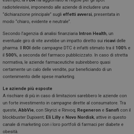
esempio, la
FDA
ha aggiornato le regole per gli spot
radiotelevisivi, imponendo alle aziende di includere una
“dichiarazione principale” sugli
effetti avversi
, presentata in
modo “chiaro, evidente e neutrale”.
Secondo l’agenzia di analisi finanziaria
Intron Health
, un
eventuale giro di vite avrebbe un impatto diretto sui
ricavi
delle
pharma. Il
ROI
delle campagne DTC è infatti stimato tra il
100%
e
il
500%
, a seconda del farmaco pubblicizzato. In caso di stretta
normativa, le aziende farmaceutiche subirebbero quasi
certamente un calo delle vendite, pur beneficiando di un
contenimento delle spese marketing.
Le aziende più esposte
A rischiare di più in caso di limitazioni sarebbero le aziende con
un forte investimento in campagne dirette al consumatore. Tra
queste,
AbbVie
, con Skyrizi e Rinvoq;
Regeneron
e
Sanofi
con il
blockbuster Dupixent;
Eli Lilly
e
Novo Nordisk
, attive in questo
canale di marketing con i loro portfoli di farmaci per diabete e
obesità.