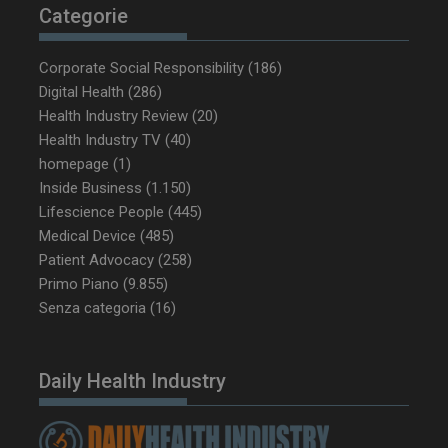
Categorie
Corporate Social Responsibility
(186)
Digital Health
(286)
Health Industry Review
(20)
Health Industry TV
(40)
homepage
(1)
Inside Business
(1.150)
NOME
FORNITORE / DOMINIO
SCA
Lifescience People
(445)
Medical Device
(485)
__Secure-ROLLOUT_TOKEN
.youtube.com
5 m
sett
Patient Advocacy
(258)
Primo Piano
(9.855)
Senza categoria
(16)
Daily Health Industry
tracking-sites-ironfish-
www.dailyhealthindustry.it
tracking-named-enable
sett
2 g