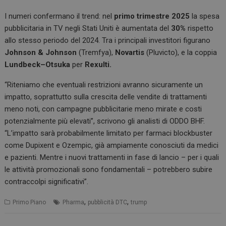
I numeri confermano il trend: nel
primo trimestre 2025
la spesa
pubblicitaria in TV negli Stati Uniti è aumentata del
30%
rispetto
allo stesso periodo del 2024. Tra i principali investitori figurano
Johnson & Johnson
(Tremfya),
Novartis
(Pluvicto), e la coppia
Lundbeck–Otsuka
per
Rexulti.
“Riteniamo che eventuali restrizioni avranno sicuramente un
impatto, soprattutto sulla crescita delle vendite di trattamenti
meno noti, con campagne pubblicitarie meno mirate e costi
potenzialmente più elevati”, scrivono gli analisti di ODDO BHF.
“L’impatto sarà probabilmente limitato per farmaci blockbuster
come Dupixent e Ozempic, già ampiamente conosciuti da medici
e pazienti. Mentre i nuovi trattamenti in fase di lancio – per i quali
le attività promozionali sono fondamentali – potrebbero subire
contraccolpi significativi”.
,
,
Primo Piano
Pharma
pubblicità DTC
trump