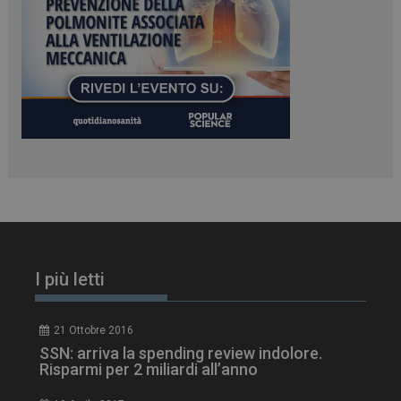
tracking-sites-
www.dailyhealthindustry.it
4
ironfish-session-id
settimane
2 giorni
ARRAffinity
Sessione
Microsoft Corporation
.www.dailyhealthindustry.it
I più letti
21 Ottobre 2016
SSN: arriva la spending review indolore.
Risparmi per 2 miliardi all’anno