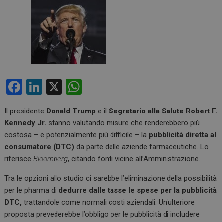
F
Li
X
W
a
n
h
Il presidente
Donald Trump
e il
Segretario alla Salute Robert F.
ce
ke
at
Kennedy Jr.
stanno valutando misure che renderebbero più
b
dI
s
costosa – e potenzialmente più difficile – la
pubblicità diretta al
o
n
A
consumatore (DTC)
da parte delle aziende farmaceutiche. Lo
riferisce
Bloomberg
, citando fonti vicine all’Amministrazione.
o
p
k
p
Tra le opzioni allo studio ci sarebbe l’eliminazione della possibilità
per le pharma di
dedurre dalle tasse le spese per la pubblicità
DTC,
trattandole come normali costi aziendali. Un’ulteriore
proposta prevederebbe l’obbligo per le pubblicità di includere