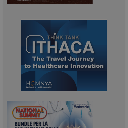
PHPSESSID
Sessione
PHP.net
www.dailyhealthindustry.it