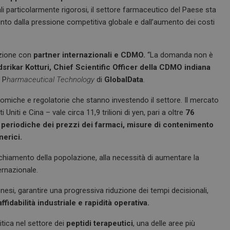
ali particolarmente rigorosi, il settore farmaceutico del Paese sta
nto dalla pressione competitiva globale e dall’aumento dei costi
azione con
partner internazionali e CDMO.
“La domanda non è
srikar Kotturi, Chief Scientific Officer della CDMO indiana
o P
harmaceutical Technology
di
GlobalData
.
miche e regolatorie che stanno investendo il settore. Il mercato
iti e Cina – vale circa 11,9 trilioni di yen, pari a oltre
76
i periodiche dei prezzi dei farmaci, misure di contenimento
nerici.
ecchiamento della popolazione, alla necessità di aumentare la
ernazionale.
si, garantire una progressiva riduzione dei tempi decisionali,
affidabilità industriale e rapidità operativa.
tica nel settore dei
peptidi terapeutici
, una delle aree più