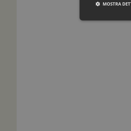
MOSTRA DET
I cookie necessari con
e l'accesso alle aree 
NOME
_ga