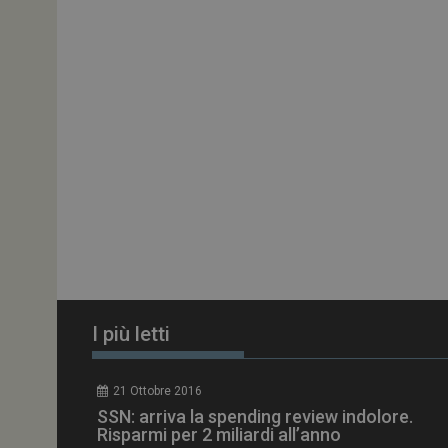
ARRAffinitySameSit
PHPSESSID
tracking-sites-
ironfish-session-id
ARRAffinity
I più letti
_ga_Z2VT792F98
21 Ottobre 2016
tracking-sites-
SSN: arriva la spending review indolore.
ironfish-tracking-
enable
Risparmi per 2 miliardi all’anno