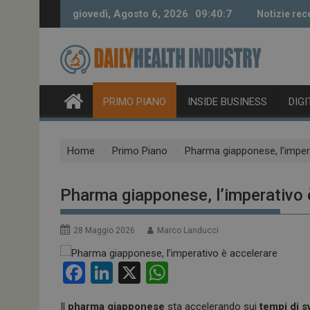
Skip
giovedì, Agosto 6, 2026
09:40:7
Notizie rec
to
content
PRIMO PIANO
INSIDE BUSINESS
DIG
Home
Primo Piano
Pharma giapponese, l’imper
Pharma giapponese, l’imperativo 
28 Maggio 2026
Marco Landucci
F
Li
X
W
a
n
h
Il
pharma giapponese
sta accelerando sui
tempi di s