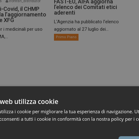
FAST-EU, AIFA aggiorna
26
ironfish_distributor
l’elenco dei Comitati etici
i-Covid, il CHMP
aderenti
a l’aggiornamento
te XFG
L’Agenzia ha pubblicato l’elenco
r i medicinali per uso
aggiornato al 27 luglio dei...
A,...
Primo Piano
web utilizza cookie
ilizza i cookie per migliorare la tua esperienza di navigazione. Ut
consenti a tutti i cookie in conformità con la nostra policy per i c