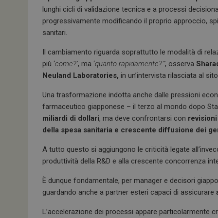
ce
ke
at
lunghi cicli di validazione tecnica e a processi decision
b
dI
s
progressivamente modificando il proprio approccio, spi
o
n
A
sanitari.
o
p
Il cambiamento riguarda soprattutto le modalità di rel
k
p
più ‘
come?’
, ma ‘
quanto rapidamente?’”
, osserva
Sharad
Neuland Laboratories,
in un’intervista rilasciata al sit
Una trasformazione indotta anche dalle pressioni econo
farmaceutico giapponese – il terzo al mondo dopo Stati Un
miliardi di dollari
, ma deve confrontarsi con
revision
della spesa sanitaria e crescente diffusione dei ge
A tutto questo si aggiungono le criticità legate all’inv
produttività della R&D e alla crescente concorrenza int
È dunque fondamentale, per manager e decisori giappone
guardando anche a partner esteri capaci di assicurare
L’accelerazione dei processi appare particolarmente cri