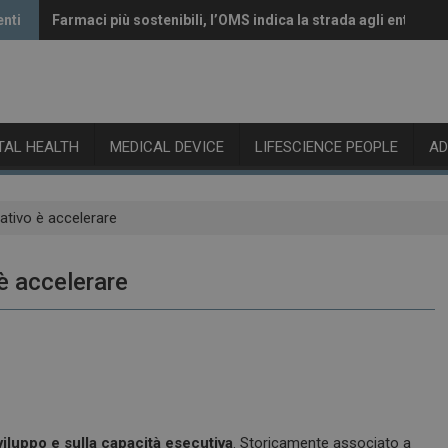
enti
Farmaci più sostenibili, l’OMS indica la strada agli enti rego
Vaccini anti-Covid, il CHMP raccomanda l’aggiornamento al
ITAL HEALTH
MEDICAL DEVICE
LIFESCIENCE PEOPLE
A
ativo è accelerare
è accelerare
viluppo e sulla capacità esecutiva
. Storicamente associato a