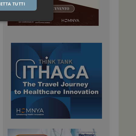
ETTA TUTTI
igazione sulle pagine
kie.
 Google Universal
nificativo del
tilizzato da Google.
stinguere utenti
o in modo casuale
uso in ogni richiesta
colare i dati di
apporti di analisi dei