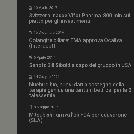
CookieScriptConse
10 Aprile 2017
Svizzera: nasce Vifor Pharma. 800 mln sul
piatto per gli investimenti
15 Dicembre 2016
NOME
Colangite biliare: EMA approva Ocaliva
(Intercept)
__Secure-ROLLOU
6 Aprile 2017
Sanofi: Bill Sibold a capo del gruppo in USA
tracking-sites-ironf
tracking-named-en
14 Giugno 2021
__Secure-YNID
bluebird bio, nuovi dati a sostegno della
terapia genica una tantum beti-cel per la β-
talassemia
8 Maggio 2017
VISITOR_PRIVACY_
Mitsubishi: arriva l’ok FDA per edavarone
(SLA)