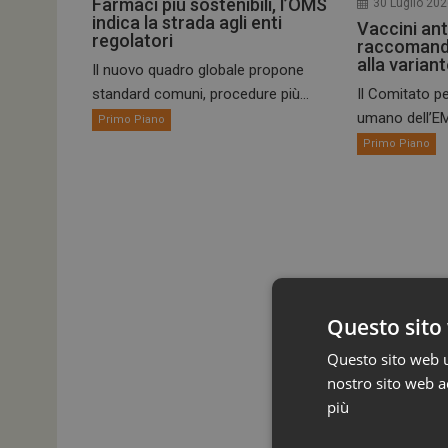
Farmaci più sostenibili, l’OMS
30 Luglio 20
indica la strada agli enti
Vaccini ant
regolatori
raccomand
alla varian
Il nuovo quadro globale propone
standard comuni, procedure più...
Il Comitato pe
umano dell’EM
Primo Piano
Primo Piano
Questo sito 
Questo sito web ut
nostro sito web ac
più