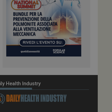
ome piattaforma di
el carico, questo
una sessione di
e gestite dallo
te sul linguaggio
erico utilizzato per
tente. Normalmente è
 il modo in cui
er il sito, ma un
di accesso per un
cazione per
 visitatore.
i Web eseguiti sulla
e utilizzato per il
i che le richieste
stradate allo stesso
ily Health Industry
zione.
gle Analytics per
azione per abilitare