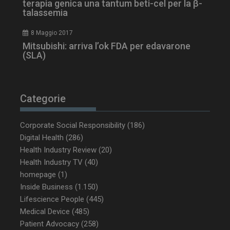
terapia genica una tantum beti-cel per la β-
talassemia
8 Maggio 2017
Mitsubishi: arriva l’ok FDA per edavarone
(SLA)
Categorie
_ga_Z2VT792F98
.dailyhealthindustry.it
1 anno 1
mese
Corporate Social Responsibility
(186)
Digital Health
(286)
Health Industry Review
(20)
Health Industry TV
(40)
tracking-sites-
www.dailyhealthindustry.it
4
ironfish-tracking-
settimane
homepage
(1)
enable
2 giorni
Inside Business
(1.150)
Lifescience People
(445)
Medical Device
(485)
CookieScriptConsent
5 mesi 3
CookieScript
Patient Advocacy
(258)
settimane
www.dailyhealthindustry.it