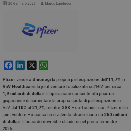
20 Gennaio 2026
Marco Landucci
F
Li
X
W
a
n
h
Pfizer
vende a
Shionogi
la propria partecipazione dell
’11,7%
in
ce
ke
at
ViiV Healthcare
, la joint venture focalizzata sull’HIV, per circa
b
dI
s
1,9 miliardi di dollari
. L’operazione consente alla pharma
o
n
A
giapponese di aumentare la propria quota di partecipazione in
ViiV dal
10%
al
21,7%
, mentre
GSK
– co-founder con Pfizer della
o
p
joint venture – incassa un dividendo straordinario da
250 milioni
k
p
di dollari
. L’accordo dovrebbe chiudersi nel primo trimestre
2026.