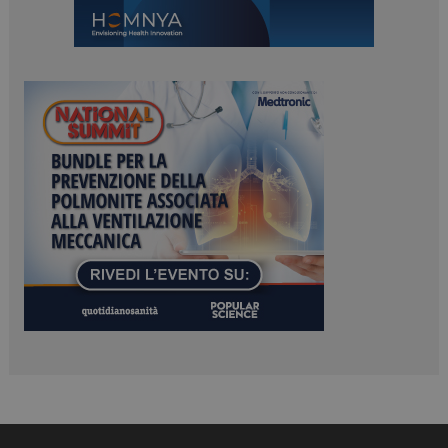
ARRAffinitySameSite
Sessione
Microsoft Corporation
.www.dailyhealthindustry.it
PHPSESSID
Sessione
PHP.net
www.dailyhealthindustry.it