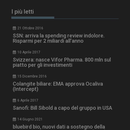
I più letti
21 Ottobre 2016
SSN: arriva la spending review indolore.
Risparmi per 2 miliardi all’anno
10 Aprile 2017
Svizzera: nasce Vifor Pharma. 800 mln sul
piatto per gli investimenti
tracking-sites-
www.dailyhealthindustry.it
4
ironfish-session-id
settimane
15 Dicembre 2016
2 giorni
Colangite biliare: EMA approva Ocaliva
(Intercept)
6 Aprile 2017
ARRAffinity
Sessione
Microsoft Corporation
Sanofi: Bill Sibold a capo del gruppo in USA
.www.dailyhealthindustry.it
14 Giugno 2021
bluebird bio, nuovi dati a sostegno della