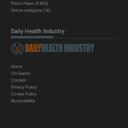
Primo Piano
(9.855)
Senza categoria
(16)
Daily Health Industry
Home
Chi Siamo
Contatti
Privacy Policy
Cookie Policy
NOME
FORNITORE / DOMINIO
SCA
Accessibilità
__Secure-ROLLOUT_TOKEN
.youtube.com
5 m
sett