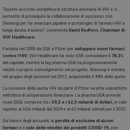
“Questo accordo semplifica la struttura azionaria di ViiV e ci
permette di proseguire la collaborazione di successo con
Shionogi per far avanzare pipeline e portafoglio di farmaci HIV a
lunga durata d’azione”, commenta
David Redfern, Chairman di
ViiV Healthcare
.
Fondata nel 2009 da GSK e Pfizer per
sviluppare nuovi farmaci
contro l’HIV
, ViiV Healthcare ha visto GSK consolidare il
78,3%
del capitale, mentre la big pharma USA ha progressivamente
ridotto il proprio coinvolgimento nel progetto. Shionogi è entrata
nel gruppo degli azionisti nel 2012, acquisendo il
10%
delle quote.
La cessione della quota ViiV da parte d Pfizer va letta soprattutto
nell’ottica di un’operazione finanziaria. La pharma USA prevede
ricavi 2026 compresi tra i
59,5 e i 62,5 miliardi di dollari,
in calo
rispetto ai 63,6 miliardi del 2024 e ai 62 miliardi stimati per il 2025.
Sul banco degli accusati, la
perdita di esclusiva di alcuni
farmaci
e il
calo delle vendite dei prodotti COVID-19,
con