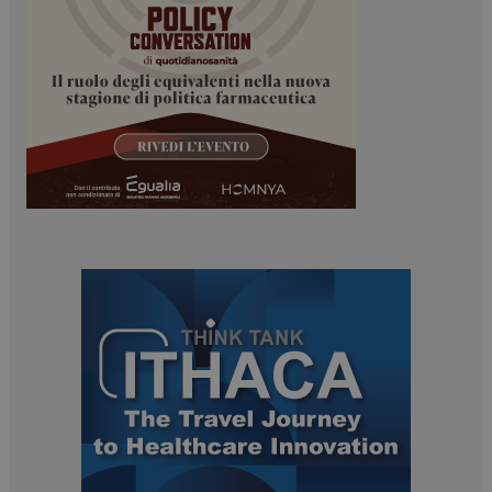
mese
.dailyhealthindustry.it