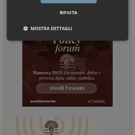
RIFIUTA
MOSTRA DETTAGLI
Necessari
Marketing
Necessari
Marketing
I cookie necessari contribuiscono a rendere fruibile il
sito web abilitandone funzionalità di base quali la
navigazione sulle pagine e l'accesso alle aree
protette del sito. Il sito web non è in grado di
funzionare correttamente senza questi cookie.
NOME
FORNITORE / DOMINIO
SCADENZA
_ga
1 anno 1
Google LLC