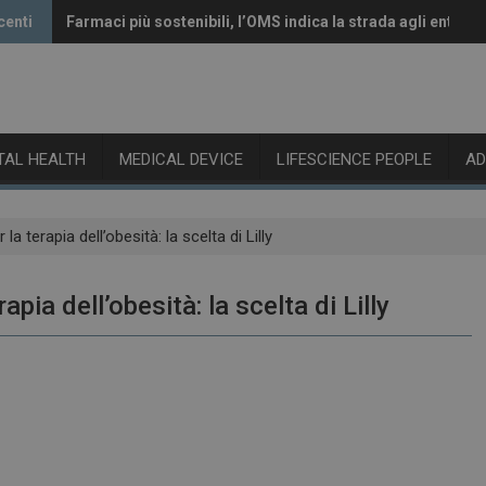
centi
Farmaci più sostenibili, l’OMS indica la strada agli enti reg
Vaccini anti-Covid, il CHMP raccomanda l’aggiornamento 
ITAL HEALTH
MEDICAL DEVICE
LIFESCIENCE PEOPLE
A
a terapia dell’obesità: la scelta di Lilly
pia dell’obesità: la scelta di Lilly