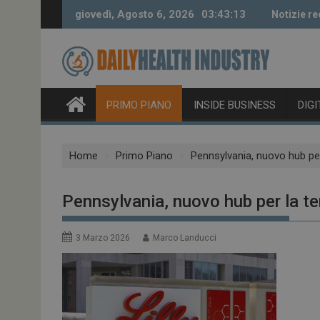
Skip
giovedì, Agosto 6, 2026
03:43:14
Notizie re
to
content
PRIMO PIANO
INSIDE BUSINESS
DIG
Home
Primo Piano
Pennsylvania, nuovo hub per l
Pennsylvania, nuovo hub per la tera
3 Marzo 2026
Marco Landucci