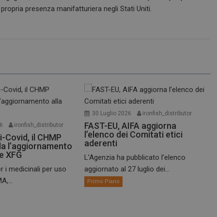
 propria presenza manifatturiera negli Stati Uniti.
30 Luglio 2026
ironfish_distributor
FAST-EU, AIFA aggiorna
26
ironfish_distributor
l’elenco dei Comitati etici
i-Covid, il CHMP
aderenti
a l’aggiornamento
te XFG
L’Agenzia ha pubblicato l’elenco
r i medicinali per uso
aggiornato al 27 luglio dei...
A,...
Primo Piano