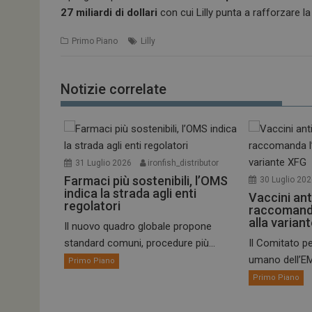
27 miliardi di dollari
con cui Lilly punta a rafforzare la
Primo Piano
Lilly
Notizie correlate
31 Luglio 2026
ironfish_distributor
Farmaci più sostenibili, l’OMS
30 Luglio 20
indica la strada agli enti
Vaccini ant
regolatori
raccomand
alla varian
Il nuovo quadro globale propone
standard comuni, procedure più...
Il Comitato pe
umano dell’EM
Primo Piano
Primo Piano