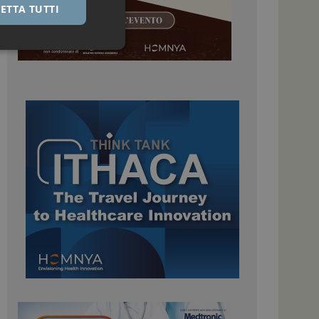
ETTA TUTTI
igazione sulle pagine
kie.
 Google Universal
nificativo del
tilizzato da Google.
stinguere utenti
o in modo casuale
uso in ogni richiesta
colare i dati di
apporti di analisi dei