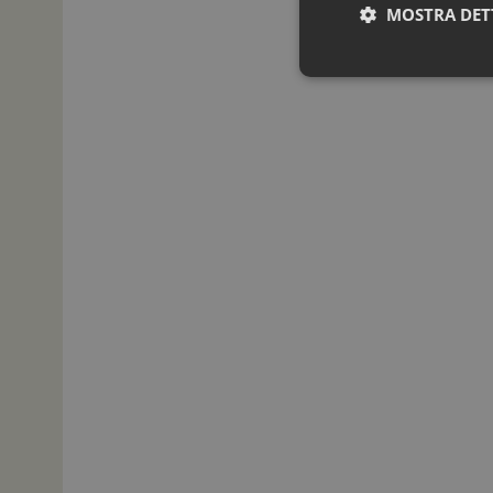
MOSTRA DET
I cookie necessari con
e l'accesso alle aree 
NOME
_ga