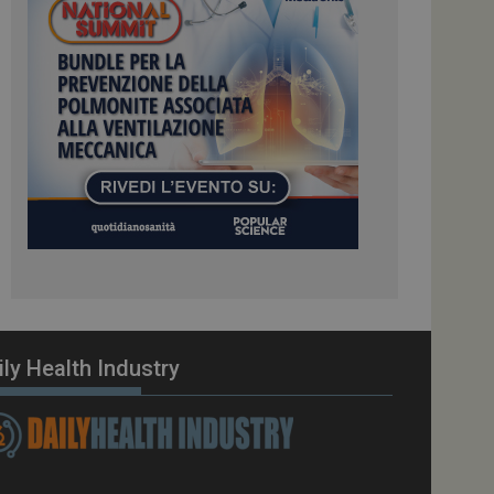
ome piattaforma di
el carico, questo
una sessione di
e gestite dallo
te sul linguaggio
erico utilizzato per
tente. Normalmente è
 il modo in cui
er il sito, ma un
di accesso per un
cazione per
 visitatore.
i Web eseguiti sulla
e utilizzato per il
i che le richieste
stradate allo stesso
ily Health Industry
zione.
gle Analytics per
azione per abilitare