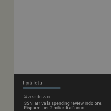
ARRAffinitySameSit
PHPSESSID
tracking-sites-
ironfish-session-id
ARRAffinity
I più letti
_ga_Z2VT792F98
21 Ottobre 2016
tracking-sites-
SSN: arriva la spending review indolore.
ironfish-tracking-
enable
Risparmi per 2 miliardi all’anno