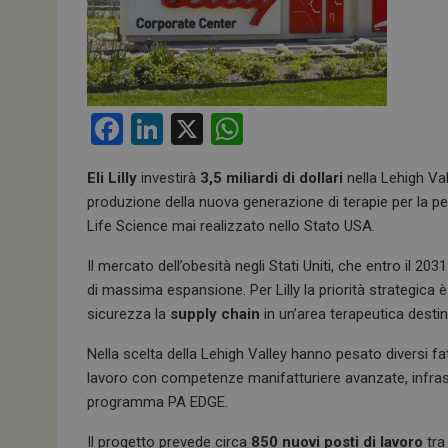
F
Li
X
W
a
n
h
Eli Lilly
investirà
3,5 miliardi di dollari
nella Lehigh Val
ce
ke
at
produzione della nuova generazione di terapie per la per
b
dI
s
Life Science mai realizzato nello Stato USA.
o
n
A
Il mercato dell’obesità negli Stati Uniti, che entro il 2
o
p
di massima espansione. Per Lilly la priorità strategica 
k
p
sicurezza la
supply chain
in un’area terapeutica destin
Nella scelta della Lehigh Valley hanno pesato diversi fatt
lavoro con competenze manifatturiere avanzate, infrastru
programma PA EDGE.
Il progetto prevede circa
850 nuovi posti di lavoro
tra 