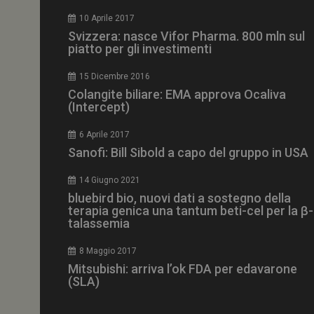
CookieScriptConse
10 Aprile 2017
Svizzera: nasce Vifor Pharma. 800 mln sul
piatto per gli investimenti
15 Dicembre 2016
NOME
Colangite biliare: EMA approva Ocaliva
(Intercept)
__Secure-ROLLOU
6 Aprile 2017
Sanofi: Bill Sibold a capo del gruppo in USA
tracking-sites-ironf
tracking-named-en
14 Giugno 2021
__Secure-YNID
bluebird bio, nuovi dati a sostegno della
terapia genica una tantum beti-cel per la β-
talassemia
8 Maggio 2017
VISITOR_PRIVACY_
Mitsubishi: arriva l’ok FDA per edavarone
(SLA)