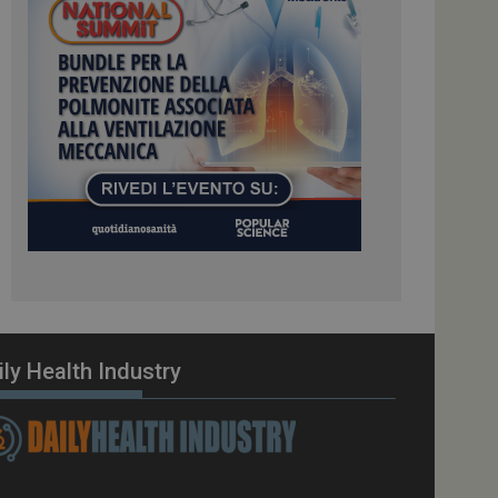
ome piattaforma di
el carico, questo
una sessione di
e gestite dallo
te sul linguaggio
erico utilizzato per
tente. Normalmente è
 il modo in cui
er il sito, ma un
di accesso per un
cazione per
 visitatore.
i Web eseguiti sulla
e utilizzato per il
i che le richieste
stradate allo stesso
ily Health Industry
zione.
gle Analytics per
azione per abilitare