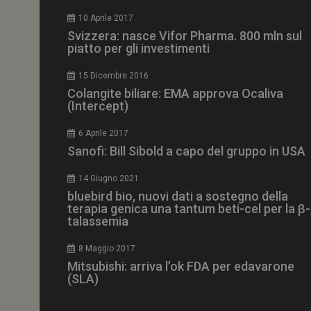
CookieScriptConse
10 Aprile 2017
Svizzera: nasce Vifor Pharma. 800 mln sul
piatto per gli investimenti
15 Dicembre 2016
NOME
Colangite biliare: EMA approva Ocaliva
(Intercept)
__Secure-ROLLOU
6 Aprile 2017
Sanofi: Bill Sibold a capo del gruppo in USA
tracking-sites-ironf
tracking-named-en
14 Giugno 2021
__Secure-YNID
bluebird bio, nuovi dati a sostegno della
terapia genica una tantum beti-cel per la β-
talassemia
8 Maggio 2017
VISITOR_PRIVACY_
Mitsubishi: arriva l’ok FDA per edavarone
(SLA)