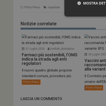
MOSTRA DET
Primo Piano
ospedale
Notizie correlate
31 Luglio 2026
ironfish_distributor
Farmaci più sostenibili, l’OMS
30 Luglio 20
indica la strada agli enti
I cookie necessari con
Vaccini ant
regolatori
e l'accesso alle aree 
raccomand
alla varian
Il nuovo quadro globale propone
NOME
standard comuni, procedure più...
Il Comitato pe
_ga
umano dell’EM
Primo Piano
Primo Piano
LASCIA UN COMMENTO