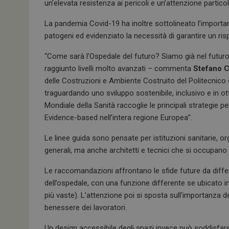
un’elevata resistenza ai pericoli e un’attenzione partico
La pandemia Covid-19 ha inoltre sottolineato l’importan
patogeni ed evidenziato la necessità di garantire un risp
“Come sarà l’Ospedale del futuro? Siamo già nel futuro:
raggiunto livelli molto avanzati – commenta
Stefano 
delle Costruzioni e Ambiente Costruito del Politecnico 
traguardando uno sviluppo sostenibile, inclusivo e in ott
Mondiale della Sanità raccoglie le principali strategie per 
Evidence-based nell’intera regione Europea”.
Le linee guida sono pensate per istituzioni sanitarie, org
generali, ma anche architetti e tecnici che si occupano d
Le raccomandazioni affrontano le sfide future da differe
dell’ospedale, con una funzione differente se ubicato in 
più vaste). L’attenzione poi si sposta sull’importanza d
benessere dei lavoratori.
Un design accessibile degli spazi invece può soddisfare