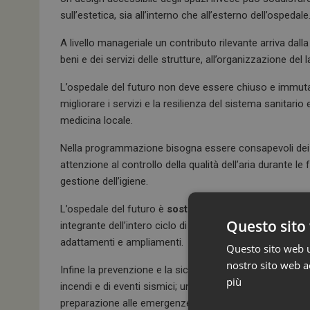
sull’estetica, sia all’interno che all’esterno dell’ospedale
A livello manageriale un contributo rilevante arriva dall
beni e dei servizi delle strutture, all’organizzazione del l
L’ospedale del futuro non deve essere chiuso e immutabil
migliorare i servizi e la resilienza del sistema sanitario
medicina locale.
Nella programmazione bisogna essere consapevoli dei risc
attenzione al controllo della qualità dell’aria durante 
gestione dell’igiene.
L’ospedale del futuro è
sostenibile a livello sociale
Questo sito 
integrante dell’intero ciclo di vita della struttura, compre
adattamenti e ampliamenti.
Questo sito web ut
nostro sito web ac
Infine la prevenzione e la sicurezza: sono essenziali, si
più
incendi e di eventi sismici; un tema che va affrontato
preparazione alle emergenze.