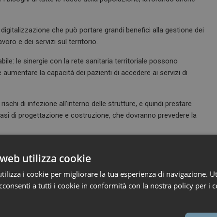
.
a digitalizzazione che può portare grandi benefici alla gestione dei
avoro e dei servizi sul territorio.
e: le sinergie con la rete sanitaria territoriale possono
 e aumentare la capacità dei pazienti di accedere ai servizi di
hi di infezione all’interno delle strutture, e quindi prestare
le fasi di progettazione e costruzione, che dovranno prevedere la
, economico ed ecologico,
con una strategia che è parte
web utilizza cookie
sa la gestione dell’energia e delle risorse, e i suoi possibili
ilizza i cookie per migliorare la tua esperienza di navigazione. Ut
consenti a tutti i cookie in conformità con la nostra policy per i c
a dal punto di vista della sicurezza generale che del rischio di
 a 360°: progettazione e costruzione, manutenzione, formazione e