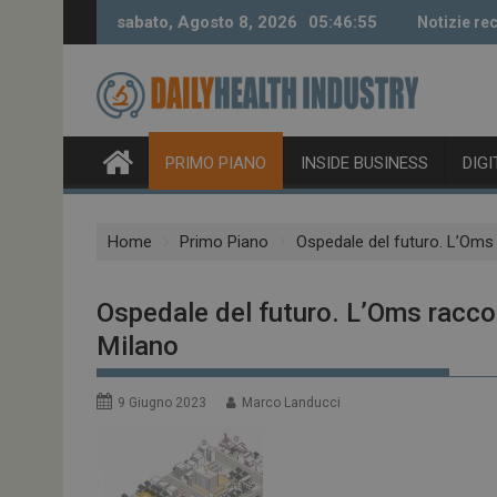
Skip
sabato, Agosto 8, 2026
05:46:56
Notizie rec
to
content
PRIMO PIANO
INSIDE BUSINESS
DIG
Home
Primo Piano
Ospedale del futuro. L’Oms 
Ospedale del futuro. L’Oms raccom
Milano
9 Giugno 2023
Marco Landucci