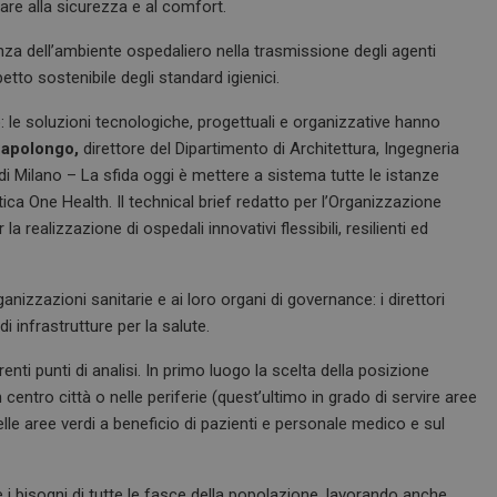
lare alla sicurezza e al comfort.
za dell’ambiente ospedaliero nella trasmissione degli agenti
etto sostenibile degli standard igienici.
 le soluzioni tecnologiche, progettuali e organizzative hanno
Capolongo,
direttore del Dipartimento di Architettura, Ingegneria
di Milano – La sfida oggi è mettere a sistema tutte le istanze
ica One Health. Il technical brief redatto per l’Organizzazione
la realizzazione di ospedali innovativi flessibili, resilienti ed
anizzazioni sanitarie e ai loro organi di governance: i direttori
i infrastrutture per la salute.
nti punti di analisi. In primo luogo la scelta della posizione
centro città o nelle periferie (quest’ultimo in grado di servire aree
elle aree verdi a beneficio di pazienti e personale medico e sul
 i bisogni di tutte le fasce della popolazione, lavorando anche