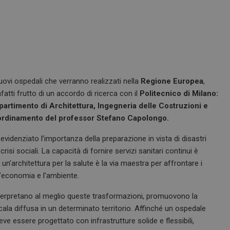
uovi ospedali che verranno realizzati nella
Regione Europea
,
atti frutto di un accordo di ricerca con il
Politecnico di Milano:
partimento di Architettura, Ingegneria delle Costruzioni e
oordinamento del professor Stefano Capolongo.
videnziato l’importanza della preparazione in vista di disastri
risi sociali. La capacità di fornire servizi sanitari continui è
un’architettura per la salute è la via maestra per affrontare i
l’economia e l’ambiente.
nterpretano al meglio queste trasformazioni, promuovono la
ala diffusa in un determinato territorio. Affinché un ospedale
ve essere progettato con infrastrutture solide e flessibili,