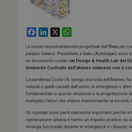
F
Li
X
W
a
n
h
Le nuove raccomandazioni progettuali dell
’Oms
per i n
ce
ke
at
parlano italiano. Presentate a Baku (Azerbaijan) sono inf
b
dI
s
un documento curato d
al Design & Health Lab del Di
o
n
A
Ambiente Costruito dell’ateneo milanese con il c
o
p
La pandemia Covid-19, spiega una nota dell’Ateneo, ha e
k
p
naturali e quelli causati dall’uomo, le emergenze e altre c
fondamentale in queste situazioni e la progettazione di 
molteplici fattori che stanno trasformando la società, 
Gli ospedali sono particolarmente importanti perché i
rigenerazione urbana e hanno un impatto positivo su sc
rimanga funzionale durante le emergenze e i disastri, de