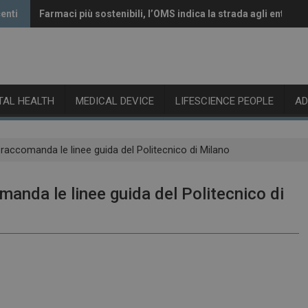
enti
Farmaci più sostenibili, l’OMS indica la strada agli enti reg
Vaccini anti-Covid, il CHMP raccomanda l’aggiornamento a
ITAL HEALTH
MEDICAL DEVICE
LIFESCIENCE PEOPLE
A
raccomanda le linee guida del Politecnico di Milano
anda le linee guida del Politecnico di