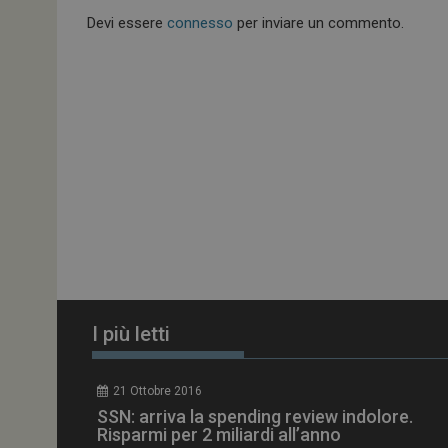
ARRAffinitySameSit
Devi essere
connesso
per inviare un commento.
PHPSESSID
tracking-sites-
ironfish-session-id
ARRAffinity
I più letti
_ga_Z2VT792F98
21 Ottobre 2016
tracking-sites-
SSN: arriva la spending review indolore.
ironfish-tracking-
enable
Risparmi per 2 miliardi all’anno