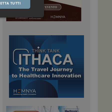
ETTA TUTTI
igazione sulle pagine
kie.
 Google Universal
nificativo del
tilizzato da Google.
stinguere utenti
o in modo casuale
uso in ogni richiesta
colare i dati di
apporti di analisi dei