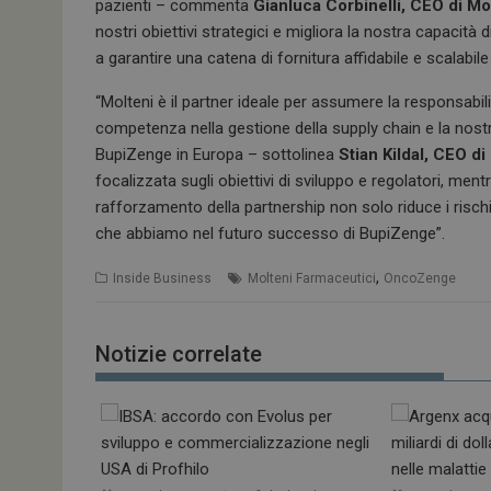
pazienti – commenta
Gianluca Corbinelli, CEO di Mo
nostri obiettivi strategici e migliora la nostra capacit
a garantire una catena di fornitura affidabile e scalabi
“Molteni è il partner ideale per assumere la responsabi
competenza nella gestione della supply chain e la nostra 
BupiZenge in Europa – sottolinea
Stian Kildal, CEO 
focalizzata sugli obiettivi di sviluppo e regolatori, men
rafforzamento della partnership non solo riduce i risch
che abbiamo nel futuro successo di BupiZenge”.
,
Inside Business
Molteni Farmaceutici
OncoZenge
Notizie correlate