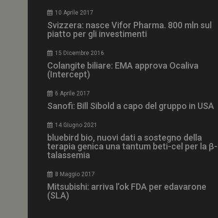
CookieScriptConse
10 Aprile 2017
Svizzera: nasce Vifor Pharma. 800 mln sul
piatto per gli investimenti
15 Dicembre 2016
NOME
Colangite biliare: EMA approva Ocaliva
(Intercept)
__Secure-ROLLOU
6 Aprile 2017
Sanofi: Bill Sibold a capo del gruppo in USA
tracking-sites-ironf
tracking-named-en
14 Giugno 2021
__Secure-YNID
bluebird bio, nuovi dati a sostegno della
terapia genica una tantum beti-cel per la β-
talassemia
8 Maggio 2017
VISITOR_PRIVACY_
Mitsubishi: arriva l’ok FDA per edavarone
(SLA)