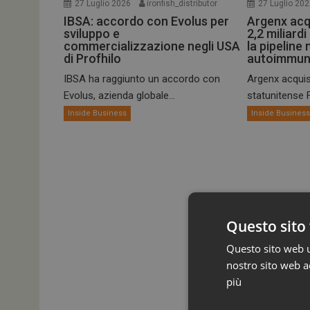
27 Luglio 2026
ironfish_distributor
27 Luglio 20
IBSA: accordo con Evolus per
Argenx acq
sviluppo e
2,2 miliardi
commercializzazione negli USA
la pipeline 
di Profhilo
autoimmun
IBSA ha raggiunto un accordo con
Argenx acquis
Evolus, azienda globale...
statunitense Fo
Inside Business
Inside Busines
Questo sito 
Questo sito web ut
nostro sito web ac
più