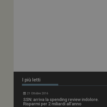
ARRAffinitySameSit
PHPSESSID
tracking-sites-
ironfish-session-id
ARRAffinity
I più letti
_ga_Z2VT792F98
21 Ottobre 2016
tracking-sites-
SSN: arriva la spending review indolore.
ironfish-tracking-
enable
Risparmi per 2 miliardi all’anno