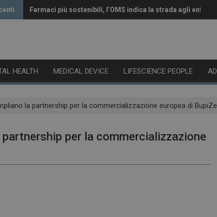
centi
Farmaci più sostenibili, l’OMS indica la strada agli enti reg
Vaccini anti-Covid, il CHMP raccomanda l’aggiornamento 
ITAL HEALTH
MEDICAL DEVICE
LIFESCIENCE PEOPLE
A
pliano la partnership per la commercializzazione europea di BupiZ
partnership per la commercializzazione