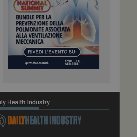
ome piattaforma di
el carico, questo
una sessione di
e gestite dallo
te sul linguaggio
erico utilizzato per
tente. Normalmente è
 il modo in cui
er il sito, ma un
di accesso per un
cazione per
 visitatore.
i Web eseguiti sulla
e utilizzato per il
i che le richieste
stradate allo stesso
ily Health Industry
zione.
gle Analytics per
azione per abilitare