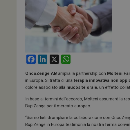
F
Li
X
W
a
n
h
OncoZenge AB
amplia la partnership con
Molteni Fa
ce
ke
at
in Europa. Si tratta di una
terapia innovativa non oppio
b
dI
s
dolore associato alla
mucosite orale
, un effetto colla
o
n
A
In base ai termini dell’accordo, Molteni assumerà la res
o
p
BupiZenge per il mercato europeo.
k
p
“Siamo lieti di ampliare la collaborazione con OncoZen
BupiZenge in Europa testimonia la nostra ferma convinzi