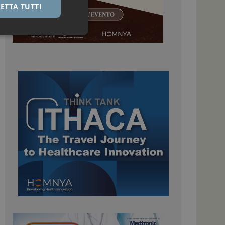
ETTA TUTTI
igazione sulle pagine
kie.
 Google Universal
nificativo del
tilizzato da Google.
stinguere utenti
o in modo casuale
uso in ogni richiesta
colare i dati di
apporti di analisi dei