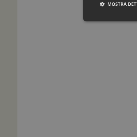
MOSTRA DET
I cookie necessari con
e l'accesso alle aree 
NOME
_ga