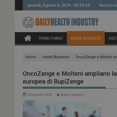
Skip
giovedì, Agosto 6, 2026
06:59:25
Notizie re
to
content
PRIMO PIANO
INSIDE BUSINESS
DIG
Home
Inside Business
OncoZenge e Molteni am
OncoZenge e Molteni ampliano la 
europea di BupiZenge
4 Dicembre 2025
Marco Landucci