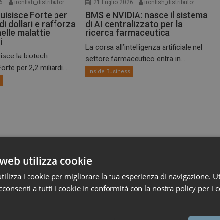
26
ironfish_distributor
21 Luglio 2026
ironfish_distributor
uisisce Forte per
BMS e NVIDIA: nasce il sistema
 di dollari e rafforza
di AI centralizzato per la
nelle malattie
ricerca farmaceutica
i
La corsa all’intelligenza artificiale nel
isce la biotech
settore farmaceutico entra in...
rte per 2,2 miliardi...
Inside Business
s
web utilizza cookie
ilizza i cookie per migliorare la tua esperienza di navigazione. Ut
consenti a tutti i cookie in conformità con la nostra policy per i c