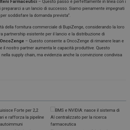
lteni Farmaceutici
– Questo passo è perfettamente in linea con i
à di prepararci a un lancio di successo. Siamo pienamente impegnati
le per soddisfare la domanda prevista”.
lità della fornitura commerciale di BupiZenge, considerando la loro
partnership esistente per il lancio e la distribuzione di
di OncoZenge
– Questo consente a OncoZenge di rimanere lean e
tre il nostro partner aumenta le capacità produttive. Questo
i nella supply chain, ma evidenzia anche la convinzione condivisa