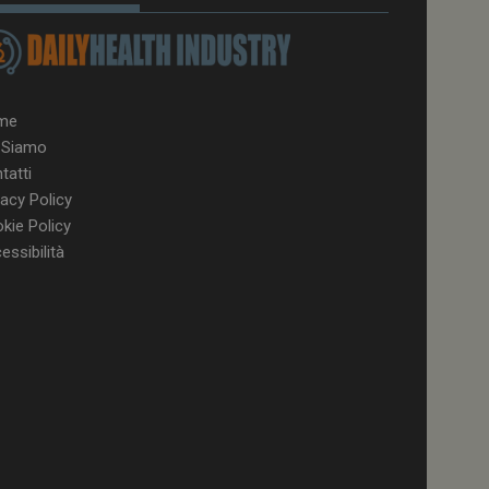
azione per abilitare
vizio Cookie-
e di consenso sui
 il banner dei cookie
tamente.
me
 Siamo
tatti
vacy Policy
kie Policy
a YouTube per la
 della
essibilità
enza utente
ll'applicazione per
 solo in caso di
rovider WelfareLink.
a Youtube per
 dell'utente per i
nei siti; può anche
l sito web sta
chia versione
to per memorizzare
 dell'utente per la