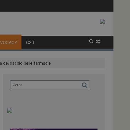
olatori
alla variante XFG
DVOCACY
CSR
 del rischio nelle farmacie