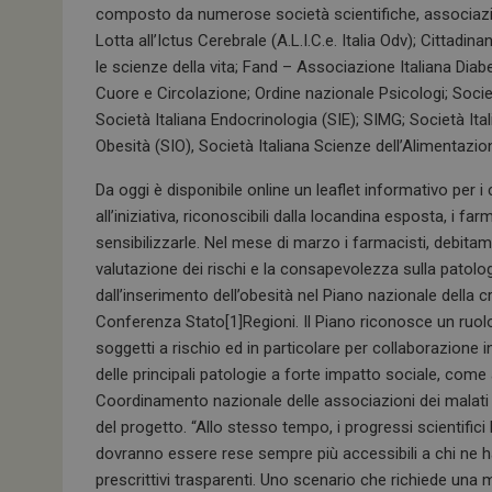
k
p
composto da numerose società scientifiche, associazio
Lotta all’Ictus Cerebrale (A.L.I.C.e. Italia Odv); Cittadi
le scienze della vita; Fand – Associazione Italiana Dia
Cuore e Circolazione; Ordine nazionale Psicologi; Societ
Società Italiana Endocrinologia (SIE); SIMG; Società Itali
Obesità (SIO), Società Italiana Scienze dell’Alimentazio
Da oggi è disponibile online un leaflet informativo per i 
all’iniziativa, riconoscibili dalla locandina esposta, i 
sensibilizzarle. Nel mese di marzo i farmacisti, debit
valutazione dei rischi e la consapevolezza sulla patolog
dall’inserimento dell’obesità nel Piano nazionale della 
Conferenza Stato[1]Regioni. Il Piano riconosce un ruol
soggetti a rischio ed in particolare per collaborazione
delle principali patologie a forte impatto sociale, come
Coordinamento nazionale delle associazioni dei malati c
del progetto. “Allo stesso tempo, i progressi scientifici
dovranno essere rese sempre più accessibili a chi ne 
prescrittivi trasparenti. Uno scenario che richiede una ma