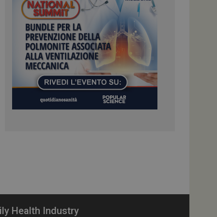
colare i dati di
apporti di analisi dei
ome piattaforma di
el carico, questo
una sessione di
e gestite dallo
te sul linguaggio
erico utilizzato per
tente. Normalmente è
 il modo in cui
er il sito, ma un
di accesso per un
cazione per
 visitatore.
i Web eseguiti sulla
e utilizzato per il
i che le richieste
stradate allo stesso
zione.
gle Analytics per
ily Health Industry