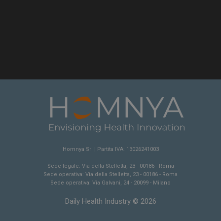
loro interazione con il sito. Re
consenso del visitatore riguar
e impostazioni sulla privacy,
loro preferenze siano onorate
future.
Sessione
Questo cookie è impostato d
Google LLC
tenere traccia delle visualizza
.youtube.com
incorporati.
E
5 mesi 4
Questo cookie è impostato d
Google LLC
settimane
tenere traccia delle preferenze
.youtube.com
video di Youtube incorporati 
determinare se il visitatore de
utilizzando la nuova o la vec
dell'interfaccia di Youtube.
Homnya Srl | Partita IVA: 13026241003
Sede legale: Via della Stelletta, 23 - 00186 - Roma
Sede operativa: Via della Stelletta, 23 - 00186 - Roma
Sede operativa: Via Galvani, 24 - 20099 - Milano
Daily Health Industry © 2026