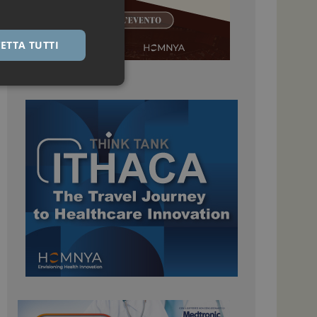
ETTA TUTTI
igazione sulle pagine
kie.
 Google Universal
nificativo del
tilizzato da Google.
stinguere utenti
o in modo casuale
uso in ogni richiesta