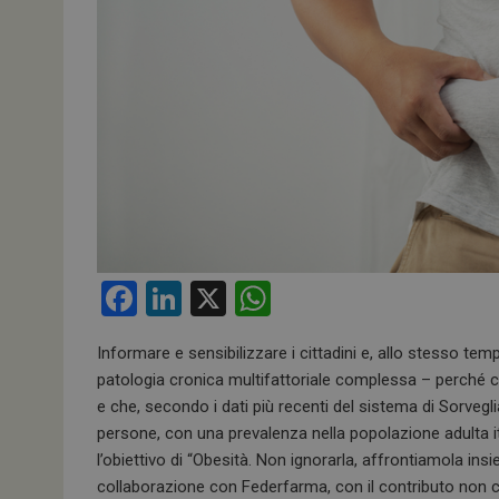
F
Li
X
W
a
n
h
Informare e sensibilizzare i cittadini e, allo stesso tem
ce
ke
at
patologia cronica multifattoriale complessa – perché co
b
dI
s
e che, secondo i dati più recenti del sistema di Sorveg
o
n
A
persone, con una prevalenza nella popolazione adulta ita
l’obiettivo di “Obesità. Non ignorarla, affrontiamola i
o
p
collaborazione con Federfarma, con il contributo non con