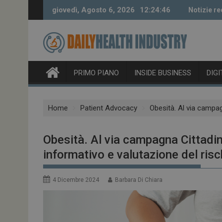
Skip
giovedì, Agosto 6, 2026
12:24:47
Notizie re
to
content
PRIMO PIANO
INSIDE BUSINESS
DIG
Home
Patient Advocacy
Obesità. Al via campag
Obesità. Al via campagna Cittadi
informativo e valutazione del risc
4 Dicembre 2024
Barbara Di Chiara