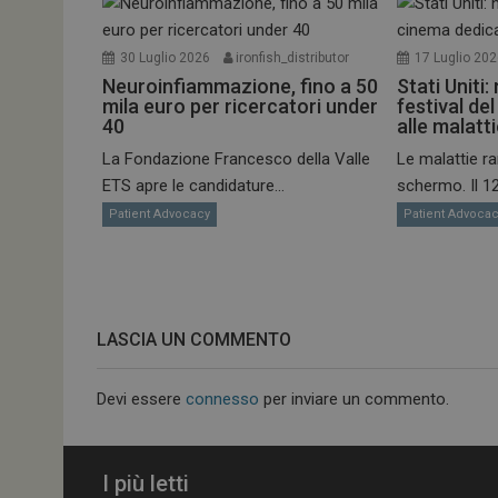
30 Luglio 2026
ironfish_distributor
17 Luglio 20
ARRAffinitySameSit
Neuroinfiammazione, fino a 50
Stati Uniti:
mila euro per ricercatori under
festival de
40
alle malatt
La Fondazione Francesco della Valle
Le malattie ra
PHPSESSID
ETS apre le candidature...
schermo. Il 12.
Patient Advocacy
Patient Advoca
tracking-sites-
ironfish-session-id
LASCIA UN COMMENTO
ARRAffinity
Devi essere
connesso
per inviare un commento.
_ga_Z2VT792F98
I più letti