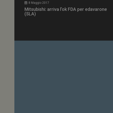
8 Maggio 2017
Mitsubishi: arriva l’ok FDA per edavarone
(SLA)
YSC
VISITOR_INFO1_LIV