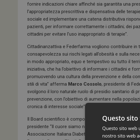
fornire indicazioni chiare affinché sia garantita una pres
l’appropriatezza prescrittiva e dispensativa delle terapi
sociale ed implementare una catena distributiva risponden
pazienti, per informare correttamente i cittadini; dei p
cittadini per evitare l’uso inappropriato di terapie”.
Cittadinanzattiva e Federfarma vogliono contribuire in t
consapevolezza sui rischi legati all’obesità e sulla neces
in modo appropriato, equo e tempestivo su tutto il ter
iniziativa, che ha l’obiettivo di informare i cittadini e
promuovendo una cultura della prevenzione e della consa
stili di vita” afferma
Marco Cossolo
, presidente di Fe
svolgono il loro naturale ruolo di presidio sanitario di 
prevenzione, con l’obiettivo di aumentare nella popola
cronica di interesse sociale”.
Questo sito 
Il Board scientifico è composto da: Rocco Barazzoni, Pr
presidente “Il cuore siamo noi” Fondazione Italiana Cu
Questo sito web ut
Associazione Italiana Diabetici; Valeria Fava, Responsab
nostro sito web ac