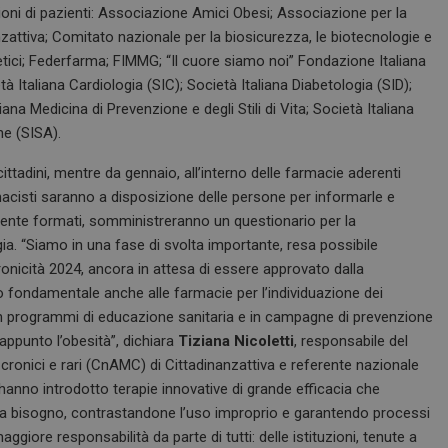
ni di pazienti: Associazione Amici Obesi; Associazione per la
nanzattiva; Comitato nazionale per la biosicurezza, le biotecnologie e
betici; Federfarma; FIMMG; “Il cuore siamo noi” Fondazione Italiana
à Italiana Cardiologia (SIC); Società Italiana Diabetologia (SID);
ana Medicina di Prevenzione e degli Stili di Vita; Società Italiana
ne (SISA).
cittadini, mentre da gennaio, all’interno delle farmacie aderenti
farmacisti saranno a disposizione delle persone per informarle e
amente formati, somministreranno un questionario per la
ia. “Siamo in una fase di svolta importante, resa possibile
cronicità 2024, ancora in attesa di essere approvato dalla
o fondamentale anche alle farmacie per l’individuazione dei
 in programmi di educazione sanitaria e in campagne di prevenzione
 appunto l’obesità”, dichiara
Tiziana Nicoletti
, responsabile del
ronici e rari (CnAMC) di Cittadinanzattiva e referente nazionale
 hanno introdotto terapie innovative di grande efficacia che
ha bisogno, contrastandone l’uso improprio e garantendo processi
ggiore responsabilità da parte di tutti: delle istituzioni, tenute a