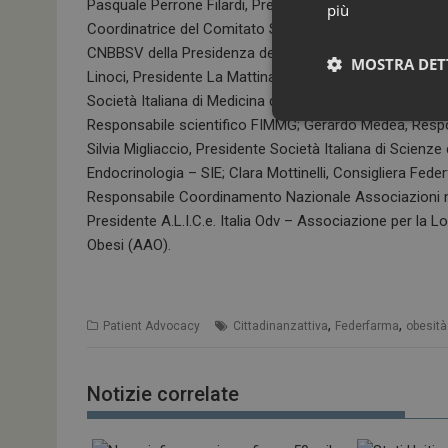
Pasquale Perrone Filardi, Presidente Società Italiana Ca
più
Coordinatrice del Comitato Socio-Sanitario; David Lazza
CNBBSV della Presidenza del Consiglio dei ministri, mem
MOSTRA DET
Linoci, Presidente La Mattina Dopo ODV – Associazione 
Società Italiana di Medicina di Prevenzione e degli Sti
Responsabile scientifico FIMMG; Gerardo Medea, Respon
Silvia Migliaccio, Presidente Società Italiana di Scienze
Endocrinologia – SIE; Clara Mottinelli, Consigliera Fede
Responsabile Coordinamento Nazionale Associazioni mala
Presidente A.L.I.C.e. Italia Odv – Associazione per la Lo
Obesi (AAO).
I cookie necessari con
e l'accesso alle aree 
,
,
Patient Advocacy
Cittadinanzattiva
Federfarma
obesità
NOME
_ga
Notizie correlate