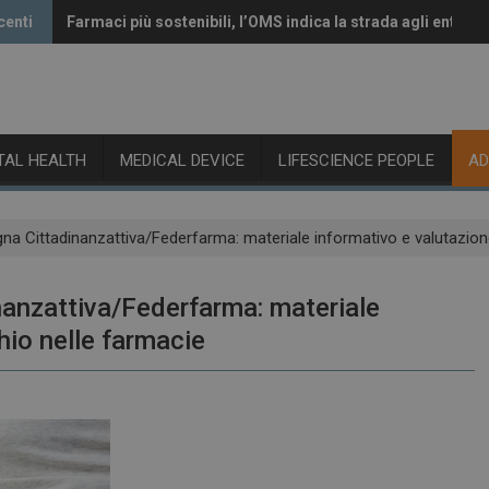
centi
Farmaci più sostenibili, l’OMS indica la strada agli enti reg
Vaccini anti-Covid, il CHMP raccomanda l’aggiornamento 
ITAL HEALTH
MEDICAL DEVICE
LIFESCIENCE PEOPLE
A
na Cittadinanzattiva/Federfarma: materiale informativo e valutazione
nanzattiva/Federfarma: materiale
hio nelle farmacie