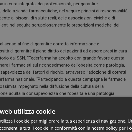
a in cura integrata; dei professionisti, per garantire
e; delle aziende farmaceutiche, nel seguire principi di responsabilità
te ai bisogni di salute reali; delle associazioni civiche e di
azienti nel seguire scrupolosamente le prescrizioni mediche; dei
al senso al fine di garantire corretta informazione e
sità di garantire il pieno diritto dei pazienti ad essere presi in cura
ritorio dal SSN. “Federfarma ha accolto con grande favore questa
 formare i farmacisti sul riconoscimento dell’obesità come patologia,
pevolezza dei fattori di rischio, attraverso l’adozione di corretti
derfarma nazionale. “Partecipando a questa campagna le farmacie
prossimità impegnato nella diffusione della cultura della
zione adulta la consapevolezza che l’obesità è una patologia
web utilizza cookie
esidente Società Italiana Obesità – SIO; Francesco Barillà,
ore e Circolazione; Emilio Augusto Benini, Presidente Fand –
ilizza i cookie per migliorare la tua esperienza di navigazione. Ut
ile Coordinamento Politiche della Salute di Cittadinanzattiva;
consenti a tutti i cookie in conformità con la nostra policy per i c