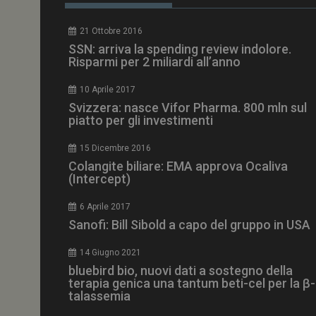
tracking-sites-
ironfish-tracking-
enable
21 Ottobre 2016
CookieScriptConse
SSN: arriva la spending review indolore.
Risparmi per 2 miliardi all’anno
10 Aprile 2017
Svizzera: nasce Vifor Pharma. 800 mln sul
piatto per gli investimenti
NOME
__Secure-ROLLOU
15 Dicembre 2016
Colangite biliare: EMA approva Ocaliva
(Intercept)
tracking-sites-ironf
tracking-named-en
6 Aprile 2017
Sanofi: Bill Sibold a capo del gruppo in USA
__Secure-YNID
14 Giugno 2021
bluebird bio, nuovi dati a sostegno della
terapia genica una tantum beti-cel per la β-
talassemia
VISITOR_PRIVACY_