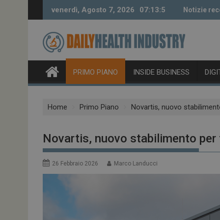
Skip
venerdì, Agosto 7, 2026
07:13:6
Notizie rec
to
content
PRIMO PIANO
INSIDE BUSINESS
DIG
Home
Primo Piano
Novartis, nuovo stabiliment
Novartis, nuovo stabilimento per 
26 Febbraio 2026
Marco Landucci