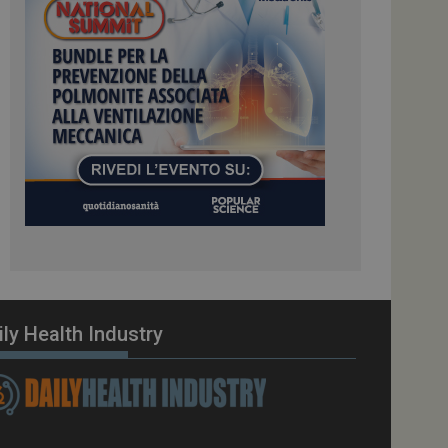
ome piattaforma di
el carico, questo
una sessione di
e gestite dallo
te sul linguaggio
erico utilizzato per
tente. Normalmente è
 il modo in cui
er il sito, ma un
di accesso per un
cazione per
 visitatore.
i Web eseguiti sulla
e utilizzato per il
i che le richieste
stradate allo stesso
ily Health Industry
zione.
gle Analytics per
azione per abilitare