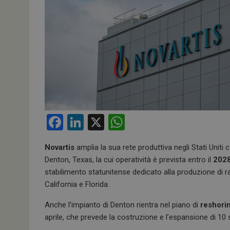
F
Li
X
W
a
n
h
Novartis
amplia la sua rete produttiva negli Stati Unit
ce
ke
at
Denton, Texas, la cui operatività è prevista entro il
202
b
dI
s
stabilimento statunitense dedicato alla produzione di ra
o
n
A
California e Florida.
o
p
Anche l’impianto di Denton rientra nel piano di
reshorin
k
p
aprile, che prevede la costruzione e l’espansione di 10 s