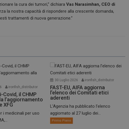
zionare la cura dei tumori,” dichiara
Vas Narasimhan, CEO di
afforza la nostra capacità di rispondere alla crescente domanda,
esti trattamenti di nuova generazione.”
30 Luglio 2026
ironfish_distributor
FAST-EU, AIFA aggiorna
26
ironfish_distributor
l’elenco dei Comitati etici
i-Covid, il CHMP
aderenti
a l’aggiornamento
te XFG
L’Agenzia ha pubblicato l’elenco
r i medicinali per uso
aggiornato al 27 luglio dei...
A,...
Primo Piano