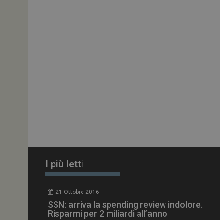
ARRAffinitySameSit
PHPSESSID
tracking-sites-
ironfish-session-id
ARRAffinity
I più letti
_ga_Z2VT792F98
21 Ottobre 2016
tracking-sites-
SSN: arriva la spending review indolore.
ironfish-tracking-
enable
Risparmi per 2 miliardi all’anno