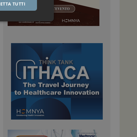
ETTA TUTTI
igazione sulle pagine
kie.
 Google Universal
nificativo del
tilizzato da Google.
stinguere utenti
o in modo casuale
uso in ogni richiesta
colare i dati di
apporti di analisi dei