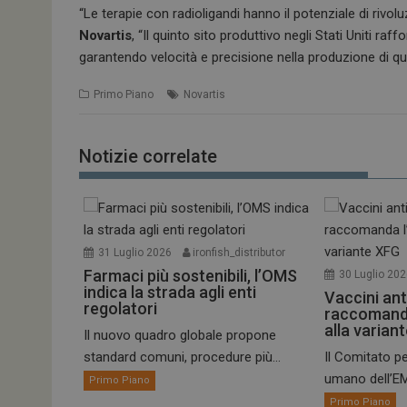
“Le terapie con radioligandi hanno il potenziale di rivolu
Novartis
, “Il quinto sito produttivo negli Stati Uniti r
garantendo velocità e precisione nella produzione di qu
Primo Piano
Novartis
Notizie correlate
31 Luglio 2026
ironfish_distributor
Farmaci più sostenibili, l’OMS
30 Luglio 20
indica la strada agli enti
Vaccini ant
regolatori
raccomand
alla varian
Il nuovo quadro globale propone
standard comuni, procedure più...
Il Comitato pe
umano dell’EM
Primo Piano
Primo Piano