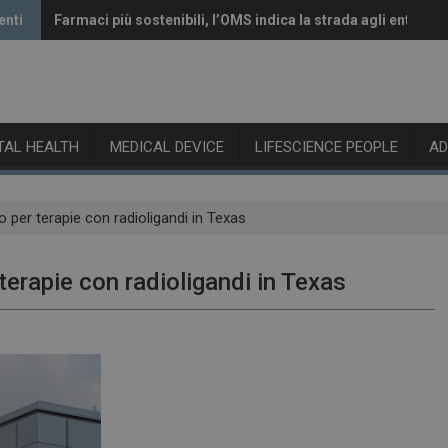
enti
Farmaci più sostenibili, l’OMS indica la strada agli enti rego
Vaccini anti-Covid, il CHMP raccomanda l’aggiornamento a
ITAL HEALTH
MEDICAL DEVICE
LIFESCIENCE PEOPLE
A
o per terapie con radioligandi in Texas
terapie con radioligandi in Texas