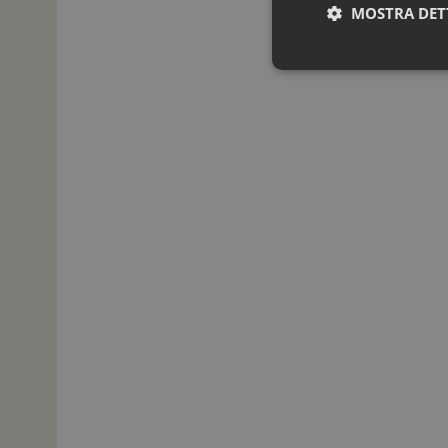
MOSTRA DET
I cookie necessari con
e l'accesso alle aree 
NOME
_ga