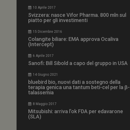
CookieScriptConse
10 Aprile 2017
Svizzera: nasce Vifor Pharma. 800 mln sul
piatto per gli investimenti
15 Dicembre 2016
NOME
Colangite biliare: EMA approva Ocaliva
(Intercept)
__Secure-ROLLOU
6 Aprile 2017
Sanofi: Bill Sibold a capo del gruppo in USA
tracking-sites-ironf
tracking-named-en
14 Giugno 2021
__Secure-YNID
bluebird bio, nuovi dati a sostegno della
terapia genica una tantum beti-cel per la β-
talassemia
8 Maggio 2017
VISITOR_PRIVACY_
Mitsubishi: arriva l’ok FDA per edavarone
(SLA)