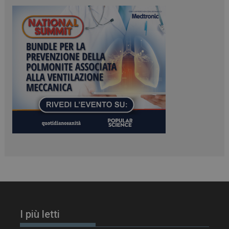
PHPSESSID
Sessione
PHP.net
www.dailyhealthindustry.it
I più letti