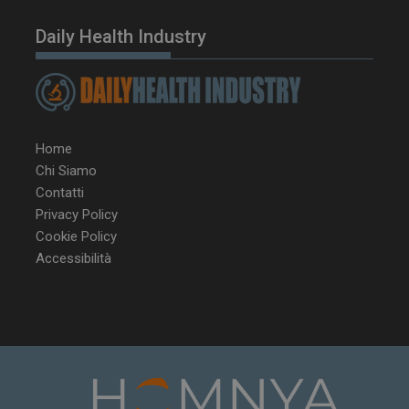
Daily Health Industry
Home
Chi Siamo
Contatti
Privacy Policy
Cookie Policy
NOME
FORNITORE / DOMINIO
SCA
Accessibilità
__Secure-ROLLOUT_TOKEN
.youtube.com
5 m
sett
tracking-sites-ironfish-
www.dailyhealthindustry.it
tracking-named-enable
sett