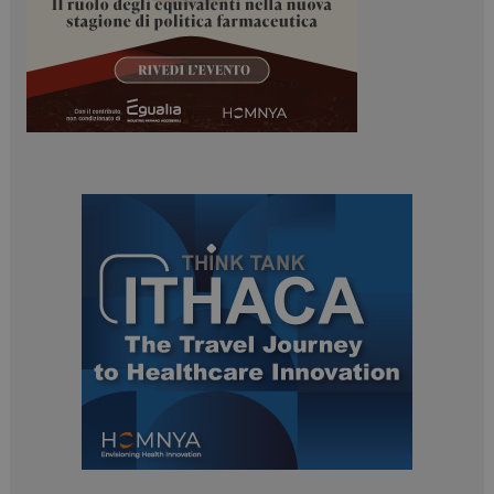
ARRAffinitySameSite
Sessione
Microsoft Corporation
.www.dailyhealthindustry.it