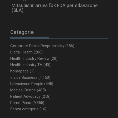
Mitsubishi: arriva l’ok FDA per edavarone
(SLA)
Categorie
_ga_Z2VT792F98
.dailyhealthindustry.it
1 anno 1
mese
Corporate Social Responsibility
(186)
Digital Health
(286)
Health Industry Review
(20)
tracking-sites-
www.dailyhealthindustry.it
4
Health Industry TV
(40)
ironfish-tracking-
settimane
enable
2 giorni
homepage
(1)
Inside Business
(1.150)
Lifescience People
(445)
Medical Device
(485)
CookieScriptConsent
5 mesi 3
CookieScript
settimane
www.dailyhealthindustry.it
Patient Advocacy
(258)
Primo Piano
(9.855)
Senza categoria
(16)