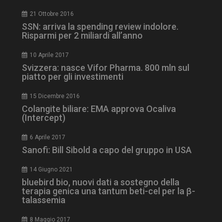
21 Ottobre 2016
SSN: arriva la spending review indolore.
Risparmi per 2 miliardi all’anno
10 Aprile 2017
Svizzera: nasce Vifor Pharma. 800 mln sul
piatto per gli investimenti
tracking-sites-
www.dailyhealthindustry.it
4
ironfish-session-id
settimane
2 giorni
15 Dicembre 2016
Colangite biliare: EMA approva Ocaliva
(Intercept)
ARRAffinity
Sessione
Microsoft Corporation
6 Aprile 2017
.www.dailyhealthindustry.it
Sanofi: Bill Sibold a capo del gruppo in USA
14 Giugno 2021
bluebird bio, nuovi dati a sostegno della
terapia genica una tantum beti-cel per la β-
talassemia
8 Maggio 2017