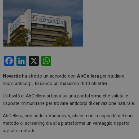
F
Li
X
W
a
n
h
Novartis
ha stretto un accordo con
AbCellera
per studiare
ce
ke
at
nuovi anticorpi, fissando un massimo di 10 obiettivi.
b
dI
s
L’attività di AbCellera si basa su una piattaforma che valuta le
o
n
A
risposte immunitarie per trovare anticorpi di derivazione naturale.
o
p
AbCellera, con sede a Vancouver, ritiene che la capacità del suo
k
p
metodo di screening dia alla piattaforma un vantaggio rispetto
agli altri metodi.