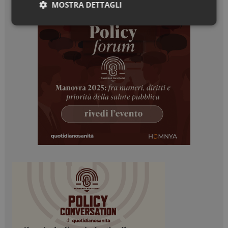
MOSTRA DETTAGLI
Necessari
Marketing
Necessari
Marketing
I cookie necessari contribuiscono a rendere fruibile il
sito web abilitandone funzionalità di base quali la
navigazione sulle pagine e l'accesso alle aree
protette del sito. Il sito web non è in grado di
funzionare correttamente senza questi cookie.
NOME
FORNITORE / DOMINIO
SCADENZA
_ga
1 anno 1
Google LLC
mese
.dailyhealthindustry.it