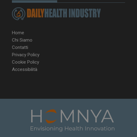
Home
Chi Siamo
Contatti
Privacy Policy
Cookie Policy
Accessibilità
NOME
FORNITORE / DOMINIO
SCA
__Secure-ROLLOUT_TOKEN
.youtube.com
5 m
sett