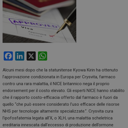
F
Li
X
W
a
n
h
Alcuni mesi dopo che la statunitense Kyowa Kirin ha ottenuto
ce
ke
at
l’approvazione condizionata in Europa per Crysvita, farmaco
b
dI
s
contro una rara malattia, il NICE britannico nega il proprio
o
n
A
endorsement per il costo elevato. Gli esperti NICE hanno stabilito
che il rapporto costo-efficacia offerto dal farmaco è fuori da
o
p
quello “che può essere considerato l’uso efficace delle risorse
k
p
NHS per tecnologie altamente specializzate.”. Crysvita cura
l’ipofosfatemia legata all’X, o XLH, una malattia scheletrica
ereditaria innescata dall’eccesso di produzione dell’ormone