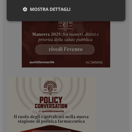
MOSTRA DETTAGLI
Necessari
Marketing
Necessari
Marketing
I cookie necessari contribuiscono a rendere fruibile il
sito web abilitandone funzionalità di base quali la
navigazione sulle pagine e l'accesso alle aree
protette del sito. Il sito web non è in grado di
funzionare correttamente senza questi cookie.
NOME
FORNITORE / DOMINIO
SCADENZA
_ga
1 anno 1
Google LLC
mese
.dailyhealthindustry.it