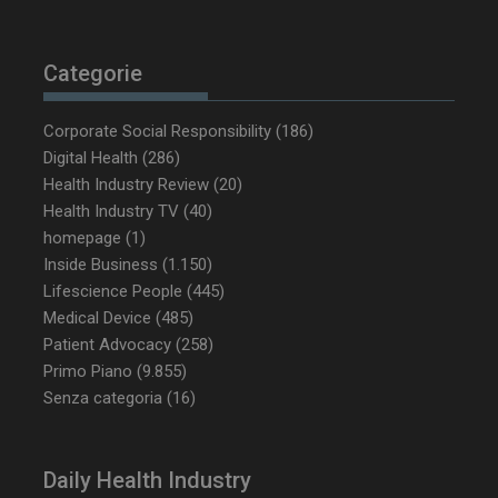
Categorie
Corporate Social Responsibility
(186)
Digital Health
(286)
_ga_Z2VT792F98
.dailyhealthindustry.it
1 anno 1
mese
Health Industry Review
(20)
Health Industry TV
(40)
homepage
(1)
Inside Business
(1.150)
tracking-sites-
www.dailyhealthindustry.it
4
Lifescience People
(445)
ironfish-tracking-
settimane
enable
2 giorni
Medical Device
(485)
Patient Advocacy
(258)
Primo Piano
(9.855)
Senza categoria
(16)
CookieScriptConsent
5 mesi 3
CookieScript
settimane
www.dailyhealthindustry.it
Daily Health Industry