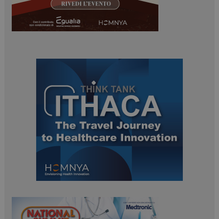
ARRAffinitySameSite
Sessione
Microsoft Corporation
.www.dailyhealthindustry.it