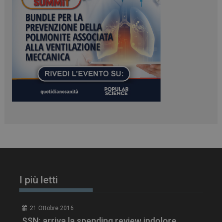
PHPSESSID
Sessione
PHP.net
www.dailyhealthindustry.it
I più letti
21 Ottobre 2016
SSN: arriva la spending review indolore.