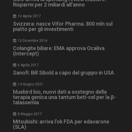
Risparmi per 2 miliardi all’anno
10 Aprile 2017
Svizzera: nasce Vifor Pharma. 800 mln sul
piatto per gli investimenti
15 Dicembre 2016
Colangite biliare: EMA approva Ocaliva
(Intercept)
tracking-sites-
www.dailyhealthindustry.it
4
ironfish-session-id
settimane
2 giorni
6 Aprile 2017
Sanofi: Bill Sibold a capo del gruppo in USA
14 Giugno 2021
ARRAffinity
Sessione
Microsoft Corporation
bluebird bio, nuovi dati a sostegno della
.www.dailyhealthindustry.it
terapia genica una tantum beti-cel per la β-
talassemia
8 Maggio 2017
Mitsubishi: arriva l’ok FDA per edavarone
(SLA)