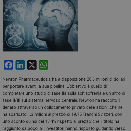
F
Li
X
W
a
n
h
Newron Pharmaceuticals ha a disposizione 26,6 milioni di dollari
ce
ke
at
per portare avanti la sua pipeline. L’obiettivo è quello di
b
dI
s
completare uno studio di fase IIa sulla schizofrenia e un altro di
o
n
A
fase II/III sul sistema nervoso centrale. Newron ha raccolto il
denaro attraverso un collocamento privato delle azioni, che ne
o
p
ha scaricato 1,3 milioni al prezzo di 19,75 Franchi Svizzeri, con
k
p
uno sconto quindi del 13,4% rispetto al prezzo che il titolo ha
raggiunto da poco. Gli investitori hanno risposto guidando verso