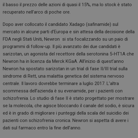
il basso il prezzo delle azioni di quasi il 15%, ma lo stock è stato
recuperato nell’arco di poche ore.
Dopo aver collocato il candidato Xadago (safinamide) sul
mercato in alcune parti d’Europa e sin attesa della decisione della
FDA negli Stati Uniti, Newron si sta focalizzando su un paio di
programmi di follow-up. Il più avanzato dei due candidati è
sarizotan, un agonista del recettore della serotonina 5-HT1A che
Newron ha in licenza da Merck KGaA. All’inizio di quest’anno
Newron ha spostato sarizotan in un trial di fase II/III trial sulla
sindrome di Rett, una malattia genetica del sistema nervoso
centrale. Il lavoro dovrebbe terminare a luglio 2017. L’altra
scommessa dell’azienda è su evenamide, per i pazienti con
schizofrenia. Lo studio di fase II è stato progettato per mostrare
se la molecola, che agisce bloccando il canale del sodio, è sicura
ed è in grado di migliorare i punteggi della scala del suicidio dei
pazienti con schizofrenia cronica. Newron si aspetta di avere i
dati sul farmaco entro la fine dell’anno.