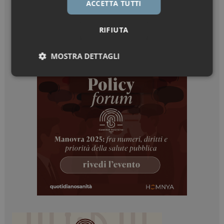
ACCETTA TUTTI
RIFIUTA
MOSTRA DETTAGLI
Necessari
Marketing
Necessari
Marketing
I cookie necessari contribuiscono a rendere fruibile il
sito web abilitandone funzionalità di base quali la
navigazione sulle pagine e l'accesso alle aree
protette del sito. Il sito web non è in grado di
funzionare correttamente senza questi cookie.
NOME
FORNITORE / DOMINIO
SCADENZA