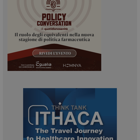
_ga
1 anno 1
Google LLC
mese
.dailyhealthindustry.it