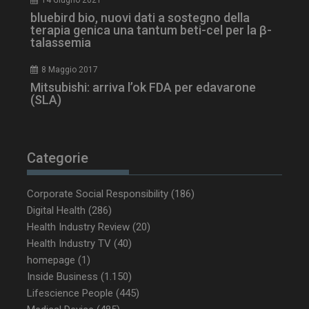
14 Giugno 2021
bluebird bio, nuovi dati a sostegno della
terapia genica una tantum beti-cel per la β-
talassemia
8 Maggio 2017
Mitsubishi: arriva l’ok FDA per edavarone
(SLA)
_ga_Z2VT792F98
.dailyhealthindustry.it
1 anno 1
Categorie
mese
Corporate Social Responsibility
(186)
Digital Health
(286)
Health Industry Review
(20)
tracking-sites-
www.dailyhealthindustry.it
4
ironfish-tracking-
settimane
Health Industry TV
(40)
enable
2 giorni
homepage
(1)
Inside Business
(1.150)
Lifescience People
(445)