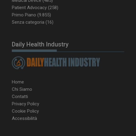
Medical Device
(485)
CookieScriptConsent
5 mesi 3
CookieScript
settimane
www.dailyhealthindustry.it
Patient Advocacy
(258)
Primo Piano
(9.855)
Senza categoria
(16)
Daily Health Industry
Home
Chi Siamo
Contatti
Privacy Policy
Cookie Policy
NOME
FORNITORE / DOMINIO
SCA
Accessibilità
__Secure-ROLLOUT_TOKEN
.youtube.com
5 m
sett