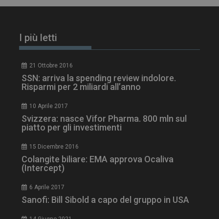
I più letti
21 Ottobre 2016
SSN: arriva la spending review indolore.
Risparmi per 2 miliardi all’anno
10 Aprile 2017
Svizzera: nasce Vifor Pharma. 800 mln sul
piatto per gli investimenti
tracking-sites-
www.dailyhealthindustry.it
4
ironfish-session-id
settimane
2 giorni
15 Dicembre 2016
Colangite biliare: EMA approva Ocaliva
(Intercept)
ARRAffinity
Sessione
Microsoft Corporation
6 Aprile 2017
.www.dailyhealthindustry.it
Sanofi: Bill Sibold a capo del gruppo in USA