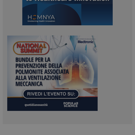
ARRAffinitySameSite
Sessione
Microsoft Corporation
.www.dailyhealthindustry.it
PHPSESSID
Sessione
PHP.net
www.dailyhealthindustry.it