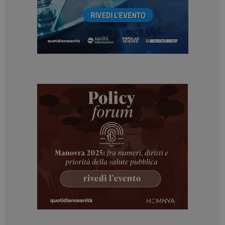
Necessari
Marketing
I cookie necessari contribuiscono a rendere fruibile il
sito web abilitandone funzionalità di base quali la
navigazione sulle pagine e l'accesso alle aree
protette del sito. Il sito web non è in grado di
funzionare correttamente senza questi cookie.
NOME
FORNITORE / DOMINIO
SCADENZA
_ga
1 anno 1
Google LLC
mese
.dailyhealthindustry.it