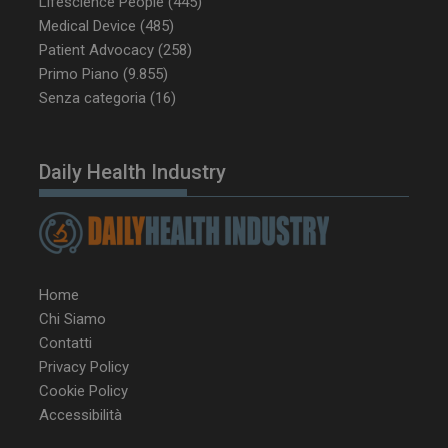
Lifescience People
(445)
Medical Device
(485)
Patient Advocacy
(258)
Primo Piano
(9.855)
Senza categoria
(16)
NOME
FORNITORE / DOMINIO
SCA
Daily Health Industry
__Secure-ROLLOUT_TOKEN
.youtube.com
5 m
sett
Home
Chi Siamo
tracking-sites-ironfish-
www.dailyhealthindustry.it
tracking-named-enable
sett
Contatti
2 g
Privacy Policy
Cookie Policy
Accessibilità