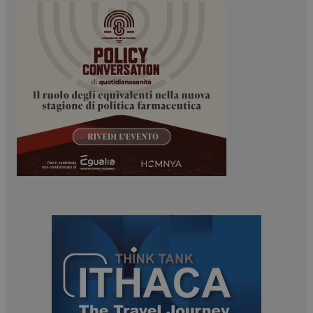
ARRAffinitySameSite
Sessione
Microsoft Corporation
.www.dailyhealthindustry.it