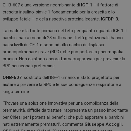
k
p
OHB-607 è una versione ricombinante di
IGF-1
– il fattore di
crescita insulino-simile 1 fondamentale per la crescita e lo
sviluppo fetale – e della rispettiva proteina legante,
IGFBP-3
.
La madre è la fonte primaria del feto per quanto riguarda IGF-1. I
bambini nati a meno di 28 settimane di età gestazionale hanno
bassi livelli di IGF-1 e sono ad alto rischio di displasia
broncopolmonare grave (BPD), che può portare a pneumopatia
cronica. Non esistono ancora farmaci approvati per prevenire la
BPD nei neonati pretermine.
OHB-607
, sostituto dell’IGF-1 umano, è stato progettato per
aiutare a prevenire la BPD e le sue conseguenze respiratorie a
lungo termine.
“Trovare una soluzione innovativa per una complicanza della
prematurità, difficile da trattare, rappresenta un passo importante
per Chiesi per i potenziali benefici che può apportare ai bambini
nati estremamente prematuri”, commenta
Giuseppe Accogli,