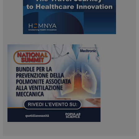
PHPSESSID
Sessione
PHP.net
www.dailyhealthindustry.it