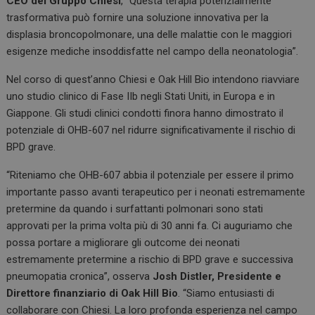
CEO del Gruppo Chiesi
, “Questa terapia potenzialmente
trasformativa può fornire una soluzione innovativa per la
displasia broncopolmonare, una delle malattie con le maggiori
esigenze mediche insoddisfatte nel campo della neonatologia”.
Nel corso di quest’anno Chiesi e Oak Hill Bio intendono riavviare
uno studio clinico di Fase IIb negli Stati Uniti, in Europa e in
Giappone. Gli studi clinici condotti finora hanno dimostrato il
potenziale di OHB-607 nel ridurre significativamente il rischio di
BPD grave.
“Riteniamo che OHB-607 abbia il potenziale per essere il primo
importante passo avanti terapeutico per i neonati estremamente
pretermine da quando i surfattanti polmonari sono stati
approvati per la prima volta più di 30 anni fa. Ci auguriamo che
possa portare a migliorare gli outcome dei neonati
estremamente pretermine a rischio di BPD grave e successiva
pneumopatia cronica”, osserva
Josh Distler, Presidente e
Direttore finanziario di Oak Hill Bio
. “Siamo entusiasti di
collaborare con Chiesi. La loro profonda esperienza nel campo