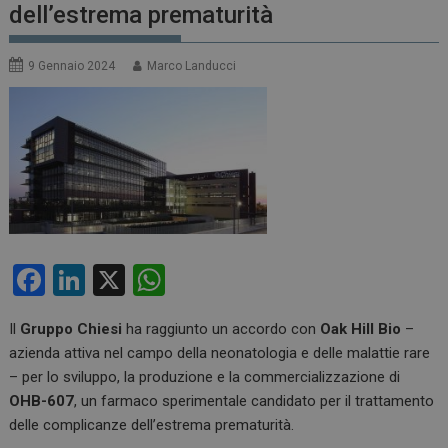
dell’estrema prematurità
9 Gennaio 2024
Marco Landucci
F
Li
X
W
a
n
h
Il
Gruppo Chiesi
ha raggiunto un accordo con
Oak Hill Bio
–
ce
ke
at
azienda attiva nel campo della neonatologia e delle malattie rare
b
dI
s
– per lo sviluppo, la produzione e la commercializzazione di
o
n
A
OHB-607
, un farmaco sperimentale candidato per il trattamento
delle complicanze dell’estrema prematurità.
o
p