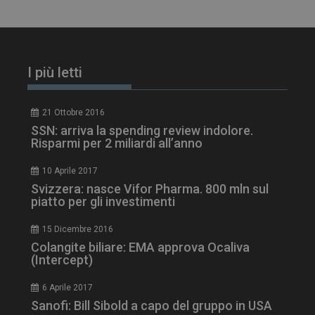
tracking-sites-
www.dailyhealthindustry.it
4
ironfish-session-id
settimane
2 giorni
I più letti
21 Ottobre 2016
ARRAffinity
Sessione
Microsoft Corporation
.www.dailyhealthindustry.it
SSN: arriva la spending review indolore.
Risparmi per 2 miliardi all’anno
10 Aprile 2017
Svizzera: nasce Vifor Pharma. 800 mln sul
piatto per gli investimenti
15 Dicembre 2016
Colangite biliare: EMA approva Ocaliva
(Intercept)
6 Aprile 2017
Sanofi: Bill Sibold a capo del gruppo in USA