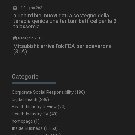
_ga_Z2VT792F98
.dailyhealthindustry.it
1 anno 1
mese
14 Giugno 2021
bluebird bio, nuovi dati a sostegno della
terapia genica una tantum beti-cel per la β-
talassemia
tracking-sites-
www.dailyhealthindustry.it
4
8 Maggio 2017
ironfish-tracking-
settimane
Mitsubishi: arriva l’ok FDA per edavarone
enable
2 giorni
(SLA)
CookieScriptConsent
5 mesi 3
CookieScript
Categorie
settimane
www.dailyhealthindustry.it
Corporate Social Responsibility
(186)
Digital Health
(286)
Health Industry Review
(20)
Health Industry TV
(40)
homepage
(1)
Inside Business
(1.150)