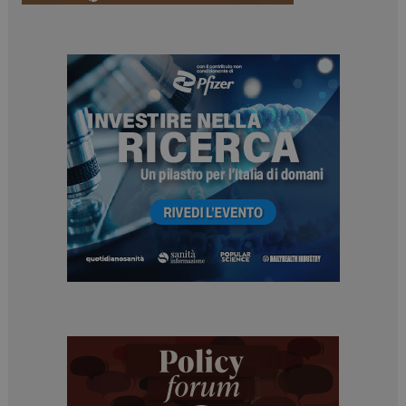
ARRAffinitySameSite
Sessione
Microsoft Corporation
.www.dailyhealthindustry.it