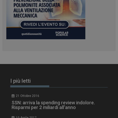
_ga_Z2VT792F98
.dailyhealthindustry.it
1 anno 1
mese
tracking-sites-
www.dailyhealthindustry.it
4
ironfish-tracking-
settimane
enable
2 giorni
CookieScriptConsent
5 mesi 3
CookieScript
I più letti
settimane
www.dailyhealthindustry.it
21 Ottobre 2016
SSN: arriva la spending review indolore.
Risparmi per 2 miliardi all’anno
10 Aprile 2017