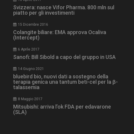
Svizzera: nasce Vifor Pharma. 800 mln sul
piatto per gli investimenti
15 Dicembre 2016
Colangite biliare: EMA approva Ocaliva
(Intercept)
6 Aprile 2017
Sanofi: Bill Sibold a capo del gruppo in USA
NOME
FORNITORE / DOMINIO
SCA
14 Giugno 2021
__Secure-ROLLOUT_TOKEN
.youtube.com
5 m
sett
bluebird bio, nuovi dati a sostegno della
terapia genica una tantum beti-cel per la β-
talassemia
8 Maggio 2017
Mitsubishi: arriva l’ok FDA per edavarone
(SLA)
tracking-sites-ironfish-
www.dailyhealthindustry.it
tracking-named-enable
sett
2 g