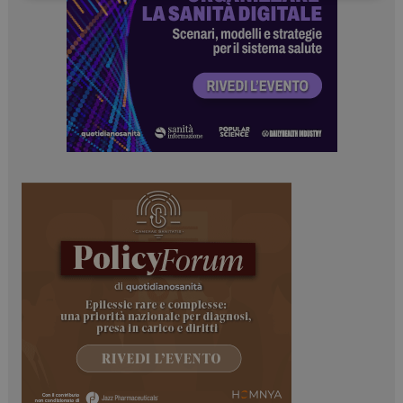
Necessari
Marketing
I cookie necessari contribuiscono a rendere fruibile il
sito web abilitandone funzionalità di base quali la
navigazione sulle pagine e l'accesso alle aree
protette del sito. Il sito web non è in grado di
funzionare correttamente senza questi cookie.
NOME
FORNITORE / DOMINIO
SCADENZA
_ga
1 anno 1
Google LLC
mese
.dailyhealthindustry.it