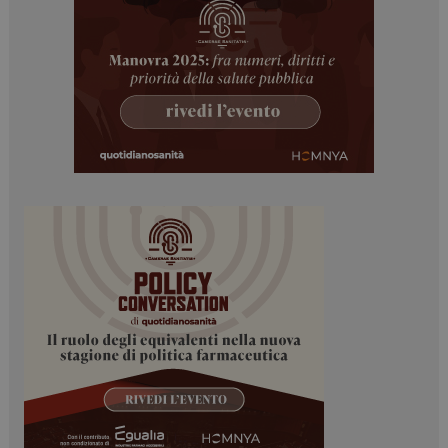
PHPSESSID
Sessione
PHP.net
www.dailyhealthindustry.it