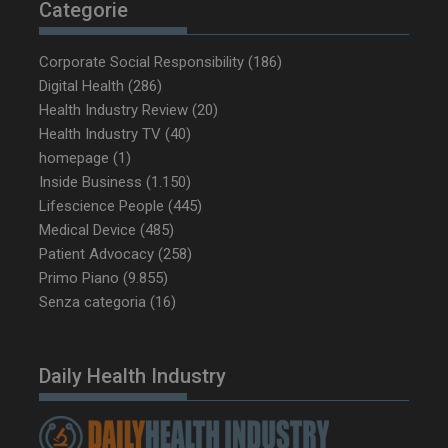
Categorie
Corporate Social Responsibility
(186)
__Secure-YNID
.youtube.com
5 m
sett
Digital Health
(286)
Health Industry Review
(20)
Health Industry TV
(40)
homepage
(1)
Inside Business
(1.150)
Lifescience People
(445)
Medical Device
(485)
Patient Advocacy
(258)
Primo Piano
(9.855)
Senza categoria
(16)
VISITOR_PRIVACY_METADATA
5 m
YouTube
sett
.youtube.com
Daily Health Industry