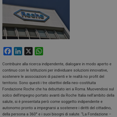
F
Li
X
W
a
n
h
Contribuire alla ricerca indipendente, dialogare in modo aperto e
ce
ke
at
continuo con le Istituzioni per individuare soluzioni innovative,
b
dI
s
sostenere le associazioni di pazienti e le realtà no profit del
o
n
A
territorio. Sono questi i tre obiettivi della neo-costituita
Fondazione Roche che ha debuttato ieri a Roma. Muovendosi sul
o
p
solco dell’impegno portato avanti da Roche Italia nell’ambito della
k
p
salute, si è presentata però come soggetto indipendente e
autonomo pronto a impegnarsi a sostenere i diritti del cittadino,
della persona a 360° e i suoi bisogni di salute. “La Fondazione –