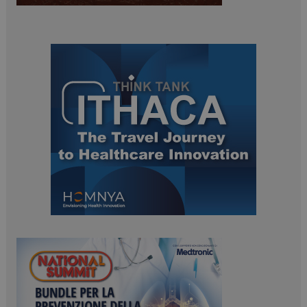
tracking-sites-
www.dailyhealthindustry.it
4
ironfish-session-id
settimane
2 giorni
ARRAffinity
Sessione
Microsoft Corporation
.www.dailyhealthindustry.it