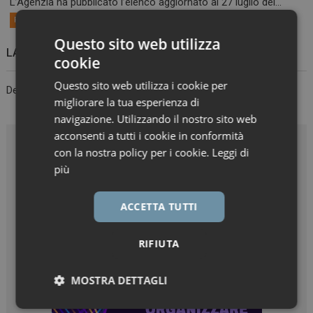
L’Agenzia ha pubblicato l’elenco aggiornato al 27 luglio dei...
Primo Piano
Questo sito web utilizza
LASCIA UN COMMENTO
cookie
Questo sito web utilizza i cookie per
Devi essere
connesso
per inviare un commento.
migliorare la tua esperienza di
navigazione. Utilizzando il nostro sito web
acconsenti a tutti i cookie in conformità
con la nostra policy per i cookie.
Leggi di
più
ACCETTA TUTTI
RIFIUTA
MOSTRA DETTAGLI
Necessari
Marketing