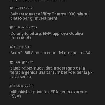
10 Aprile 2017
Svizzera: nasce Vifor Pharma. 800 mln sul
piatto per gli investimenti
15 Dicembre 2016
Colangite biliare: EMA approva Ocaliva
(Intercept)
tracking-sites-
www.dailyhealthindustry.it
4
ironfish-session-id
settimane
2 giorni
6 Aprile 2017
Sanofi: Bill Sibold a capo del gruppo in USA
14 Giugno 2021
ARRAffinity
Sessione
Microsoft Corporation
bluebird bio, nuovi dati a sostegno della
.www.dailyhealthindustry.it
terapia genica una tantum beti-cel per la β-
talassemia
8 Maggio 2017
Mitsubishi: arriva l’ok FDA per edavarone
(SLA)