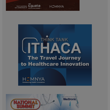
ARRAffinitySameSite
Sessione
Microsoft Corporation
.www.dailyhealthindustry.it