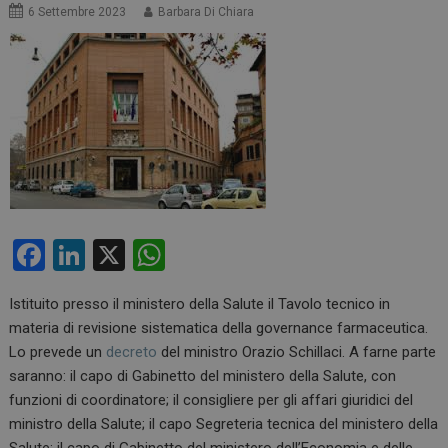
6 Settembre 2023
Barbara Di Chiara
F
Li
X
W
a
n
h
Istituito presso il ministero della Salute il Tavolo tecnico in
ce
ke
at
materia di revisione sistematica della governance farmaceutica.
b
dI
s
Lo prevede un
decreto
del ministro Orazio Schillaci. A farne parte
o
n
A
saranno: il capo di Gabinetto del ministero della Salute, con
funzioni di coordinatore; il consigliere per gli affari giuridici del
o
p
ministro della Salute; il capo Segreteria tecnica del ministero della
k
p