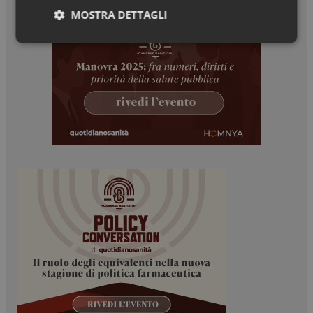
MOSTRA DETTAGLI
Necessari
Marketing
Necessari
Marketing
I cookie necessari contribuiscono a rendere fruibile il
sito web abilitandone funzionalità di base quali la
navigazione sulle pagine e l'accesso alle aree
protette del sito. Il sito web non è in grado di
funzionare correttamente senza questi cookie.
NOME
FORNITORE / DOMINIO
SCADENZA
_ga
1 anno 1
Google LLC
mese
.dailyhealthindustry.it