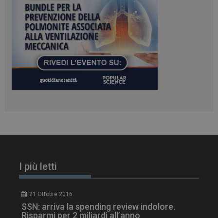
PHPSESSID
Sessione
PHP.net
www.dailyhealthindustry.it
I più letti
21 Ottobre 2016
SSN: arriva la spending review indolore.
Risparmi per 2 miliardi all’anno