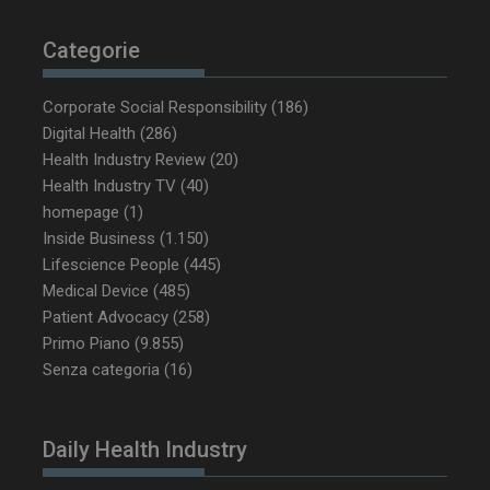
Categorie
Corporate Social Responsibility
(186)
Digital Health
(286)
_ga_Z2VT792F98
.dailyhealthindustry.it
1 anno 1
Health Industry Review
(20)
mese
Health Industry TV
(40)
homepage
(1)
Inside Business
(1.150)
Lifescience People
(445)
tracking-sites-
www.dailyhealthindustry.it
4
ironfish-tracking-
settimane
Medical Device
(485)
enable
2 giorni
Patient Advocacy
(258)
Primo Piano
(9.855)
Senza categoria
(16)
CookieScriptConsent
5 mesi 3
CookieScript
settimane
www.dailyhealthindustry.it
Daily Health Industry