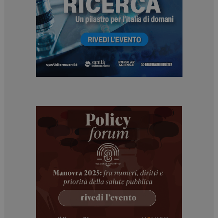
ARRAffinitySameSite
Sessione
Microsoft Corporation
.www.dailyhealthindustry.it