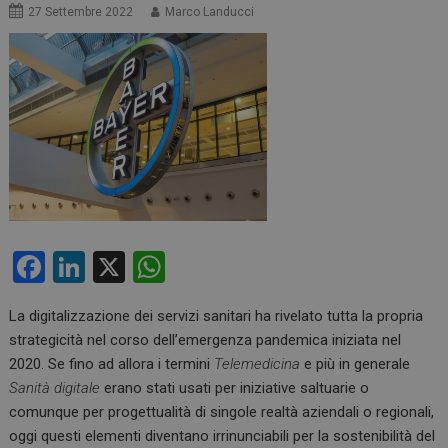
27 Settembre 2022
Marco Landucci
F
Li
X
W
a
n
h
La digitalizzazione dei servizi sanitari ha rivelato tutta la propria
ce
ke
at
strategicità nel corso dell’emergenza pandemica iniziata nel
b
dI
s
2020. Se fino ad allora i termini
Telemedicina
e più in generale
o
n
A
Sanità digitale
erano stati usati per iniziative saltuarie o
comunque per progettualità di singole realtà aziendali o regionali,
o
p
oggi questi elementi diventano irrinunciabili per la sostenibilità del