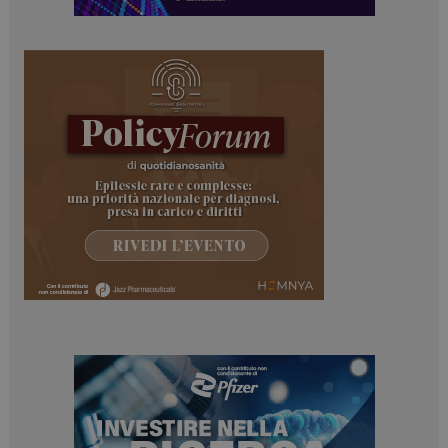
Necessari
Marketing
I cookie necessari contribuiscono a rendere fruibile il
sito web abilitandone funzionalità di base quali la
navigazione sulle pagine e l'accesso alle aree
protette del sito. Il sito web non è in grado di
funzionare correttamente senza questi cookie.
NOME
FORNITORE / DOMINIO
SCADENZA
_ga
1 anno 1
Google LLC
mese
.dailyhealthindustry.it