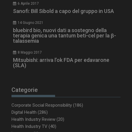
6 Aprile 2017
Sanofi: Bill Sibold a capo del gruppo in USA
14 Giugno 2021
bluebird bio, nuovi dati a sostegno della
terapia genica una tantum beti-cel per la β-
talassemia
8 Maggio 2017
NOME
FORNITORE / DOMINIO
SCA
Mitsubishi: arriva l’ok FDA per edavarone
__Secure-ROLLOUT_TOKEN
.youtube.com
5 m
(SLA)
sett
Categorie
tracking-sites-ironfish-
www.dailyhealthindustry.it
Corporate Social Responsibility
(186)
tracking-named-enable
sett
2 g
Digital Health
(286)
Health Industry Review
(20)
Health Industry TV
(40)