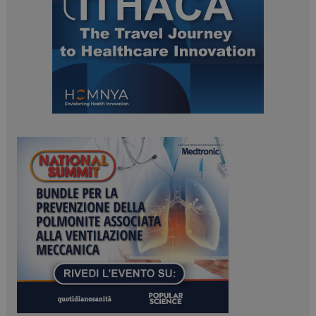
tracking-sites-
www.dailyhealthindustry.it
4
ironfish-session-id
settimane
2 giorni
ARRAffinity
Sessione
Microsoft Corporation
.www.dailyhealthindustry.it