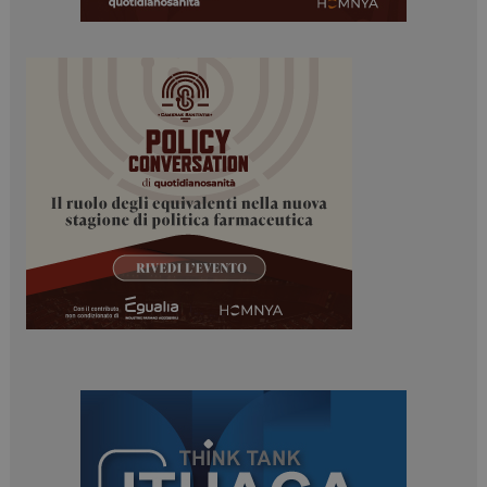
PHPSESSID
Sessione
PHP.net
www.dailyhealthindustry.it