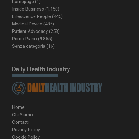
homepage
(1)
Inside Business
(1.150)
__Secure-YNID
.youtube.com
5 m
Lifescience People
(445)
sett
Medical Device
(485)
Patient Advocacy
(258)
Primo Piano
(9.855)
Senza categoria
(16)
Daily Health Industry
VISITOR_PRIVACY_METADATA
5 m
YouTube
sett
.youtube.com
Home
Chi Siamo
Contatti
Privacy Policy
Cookie Policy