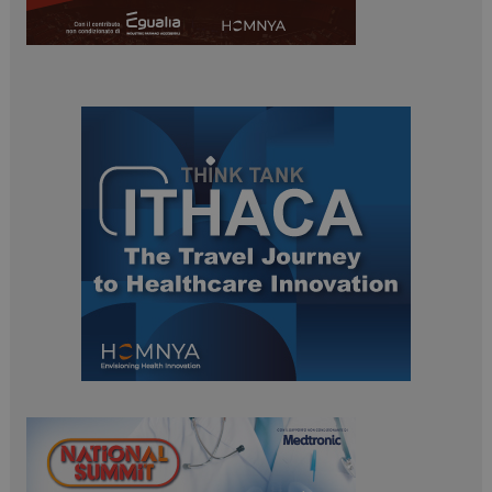
ARRAffinitySameSite
Sessione
Microsoft Corporation
.www.dailyhealthindustry.it