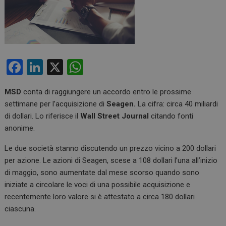
F
Li
X
W
a
n
h
MSD
conta di raggiungere un accordo entro le prossime
ce
ke
at
settimane per l’acquisizione di
Seagen.
La cifra: circa 40 miliardi
b
dI
s
di dollari. Lo riferisce il
Wall Street Journal
citando fonti
o
n
A
anonime.
o
p
Le due società stanno discutendo un prezzo vicino a 200 dollari
k
p
per azione. Le azioni di Seagen, scese a 108 dollari l’una all’inizio
di maggio, sono aumentate dal mese scorso quando sono
iniziate a circolare le voci di una possibile acquisizione e
recentemente loro valore si è attestato a circa 180 dollari
ciascuna.