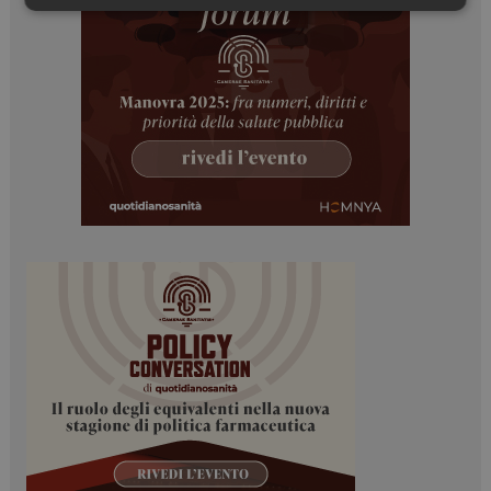
Necessari
Marketing
Necessari
Marketing
I cookie necessari contribuiscono a rendere fruibile il
sito web abilitandone funzionalità di base quali la
navigazione sulle pagine e l'accesso alle aree
protette del sito. Il sito web non è in grado di
funzionare correttamente senza questi cookie.
NOME
FORNITORE / DOMINIO
SCADENZA
_ga
1 anno 1
Google LLC
mese
.dailyhealthindustry.it