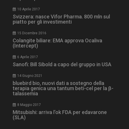
10 Aprile 2017
Svizzera: nasce Vifor Pharma. 800 mln sul
piatto per gli investimenti
15 Dicembre 2016
tracking-sites-
www.dailyhealthindustry.it
4
ironfish-session-id
settimane
Colangite biliare: EMA approva Ocaliva
2 giorni
(Intercept)
6 Aprile 2017
Sanofi: Bill Sibold a capo del gruppo in USA
ARRAffinity
Sessione
Microsoft Corporation
.www.dailyhealthindustry.it
14 Giugno 2021
bluebird bio, nuovi dati a sostegno della
terapia genica una tantum beti-cel per la β-
talassemia
8 Maggio 2017
Mitsubishi: arriva l’ok FDA per edavarone
(SLA)