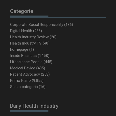
Categorie
_ga_Z2VT792F98
.dailyhealthindustry.it
1 anno 1
mese
Corporate Social Responsibility
(186)
Digital Health
(286)
Health Industry Review
(20)
Health Industry TV
(40)
homepage
(1)
tracking-sites-
www.dailyhealthindustry.it
4
ironfish-tracking-
settimane
Inside Business
(1.150)
enable
2 giorni
Lifescience People
(445)
Medical Device
(485)
Patient Advocacy
(258)
CookieScriptConsent
5 mesi 3
CookieScript
Primo Piano
(9.855)
settimane
www.dailyhealthindustry.it
Senza categoria
(16)
Daily Health Industry