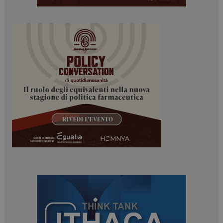
Necessari
Marketing
I cookie necessari contribuiscono a rendere fruibile il
sito web abilitandone funzionalità di base quali la
navigazione sulle pagine e l'accesso alle aree
protette del sito. Il sito web non è in grado di
funzionare correttamente senza questi cookie.
NOME
FORNITORE / DOMINIO
SCADENZA
_ga
1 anno 1
Google LLC
mese
.dailyhealthindustry.it