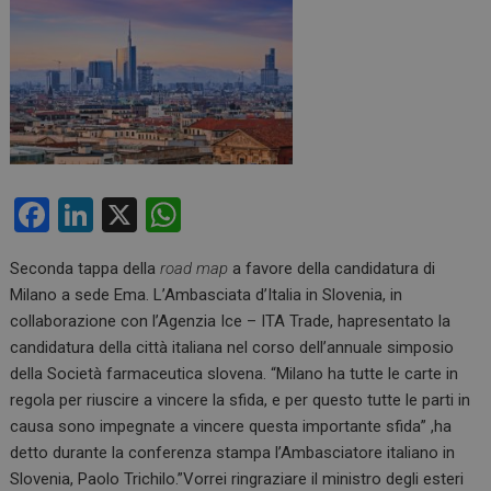
F
Li
X
W
a
n
h
Seconda tappa della
road map
a favore della candidatura di
ce
ke
at
Milano a sede Ema. L’Ambasciata d’Italia in Slovenia, in
b
dI
s
collaborazione con l’Agenzia Ice – ITA Trade, hapresentato la
o
n
A
candidatura della città italiana nel corso dell’annuale simposio
della Società farmaceutica slovena. “Milano ha tutte le carte in
o
p
regola per riuscire a vincere la sfida, e per questo tutte le parti in
k
p
causa sono impegnate a vincere questa importante sfida” ,ha
detto durante la conferenza stampa l’Ambasciatore italiano in
Slovenia, Paolo Trichilo.”Vorrei ringraziare il ministro degli esteri