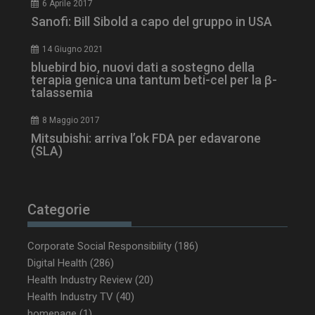
6 Aprile 2017
Sanofi: Bill Sibold a capo del gruppo in USA
14 Giugno 2021
tracking-sites-
www.dailyhealthindustry.it
4
ironfish-session-id
settimane
bluebird bio, nuovi dati a sostegno della
2 giorni
terapia genica una tantum beti-cel per la β-
talassemia
8 Maggio 2017
ARRAffinity
Sessione
Microsoft Corporation
Mitsubishi: arriva l’ok FDA per edavarone
.www.dailyhealthindustry.it
(SLA)
Categorie
Corporate Social Responsibility
(186)
Digital Health
(286)
Health Industry Review
(20)
Health Industry TV
(40)
homepage
(1)