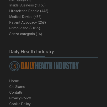
Inside Business
(1.150)
_ga_Z2VT792F98
.dailyhealthindustry.it
1 anno 1
Lifescience People
(445)
mese
Medical Device
(485)
Patient Advocacy
(258)
Primo Piano
(9.855)
Senza categoria
(16)
tracking-sites-
www.dailyhealthindustry.it
4
ironfish-tracking-
settimane
enable
2 giorni
Daily Health Industry
CookieScriptConsent
5 mesi 3
CookieScript
settimane
www.dailyhealthindustry.it
Home
Chi Siamo
Contatti
Privacy Policy
Cookie Policy