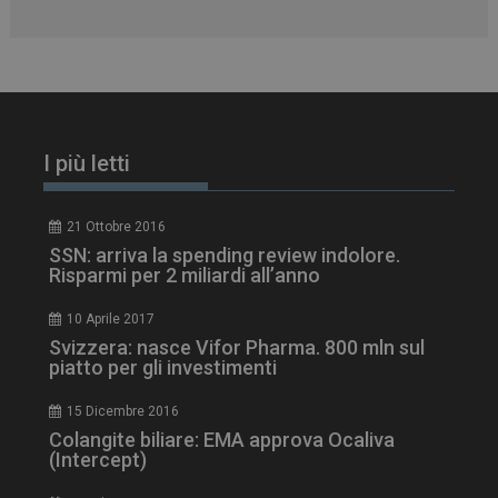
I più letti
PHPSESSID
Sessione
PHP.net
www.dailyhealthindustry.it
21 Ottobre 2016
SSN: arriva la spending review indolore.
Risparmi per 2 miliardi all’anno
10 Aprile 2017
Svizzera: nasce Vifor Pharma. 800 mln sul
piatto per gli investimenti
15 Dicembre 2016
Colangite biliare: EMA approva Ocaliva
(Intercept)