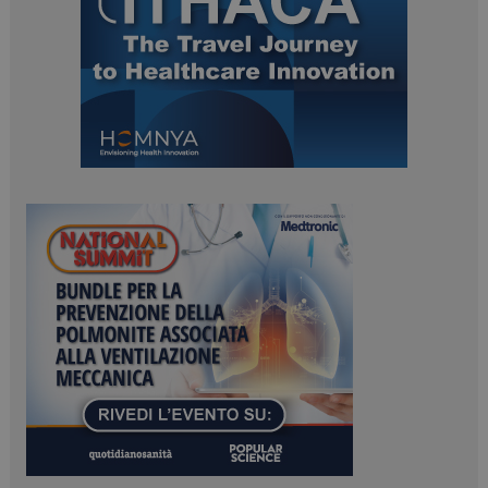
ARRAffinitySameSite
Sessione
Microsoft Corporation
.www.dailyhealthindustry.it