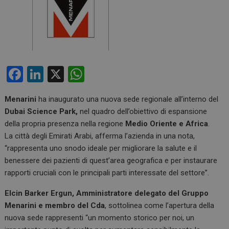
F
Li
X
W
a
n
h
Menarini
ha inaugurato una nuova sede regionale all’interno del
ce
ke
at
Dubai Science Park,
nel quadro dell’obiettivo di espansione
b
dI
s
della propria presenza nella regione
Medio Oriente e Africa
.
o
n
A
La città degli Emirati Arabi, afferma l’azienda in una nota,
“rappresenta uno snodo ideale per migliorare la salute e il
o
p
benessere dei pazienti di quest’area geografica e per instaurare
k
p
rapporti cruciali con le principali parti interessate del settore”.
Elcin Barker Ergun, Amministratore delegato del Gruppo
Menarini e membro del Cda
, sottolinea come l’apertura della
nuova sede rappresenti “un momento storico per noi, un