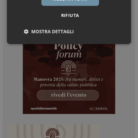
RIFIUTA
MOSTRA DETTAGLI
Necessari
Marketing
Necessari
Marketing
I cookie necessari contribuiscono a rendere fruibile il
sito web abilitandone funzionalità di base quali la
navigazione sulle pagine e l'accesso alle aree
protette del sito. Il sito web non è in grado di
funzionare correttamente senza questi cookie.
NOME
FORNITORE / DOMINIO
SCADENZA
_ga
1 anno 1
Google LLC