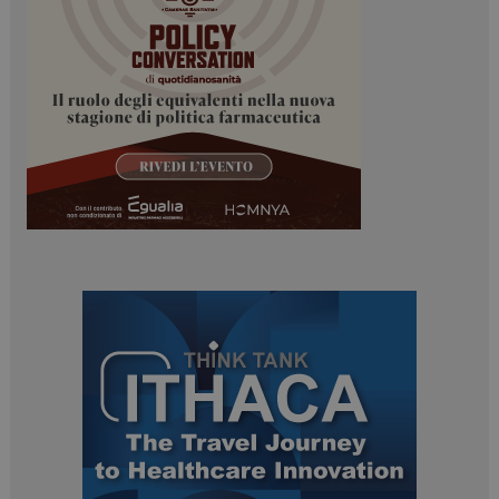
mese
.dailyhealthindustry.it