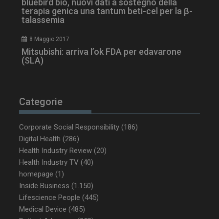
bluebird bio, nuovi dati a sostegno della
terapia genica una tantum beti-cel per la β-
talassemia
8 Maggio 2017
Mitsubishi: arriva l’ok FDA per edavarone
(SLA)
Categorie
_ga_Z2VT792F98
.dailyhealthindustry.it
1 anno 1
mese
Corporate Social Responsibility
(186)
Digital Health
(286)
Health Industry Review
(20)
tracking-sites-
www.dailyhealthindustry.it
4
Health Industry TV
(40)
ironfish-tracking-
settimane
enable
2 giorni
homepage
(1)
Inside Business
(1.150)
Lifescience People
(445)
Medical Device
(485)
CookieScriptConsent
5 mesi 3
CookieScript