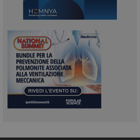
ARRAffinitySameSite
Sessione
Microsoft Corporation
.www.dailyhealthindustry.it
PHPSESSID
Sessione
PHP.net
www.dailyhealthindustry.it