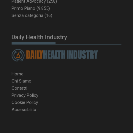
Patient Advocacy
(258)
settimane
www.dailyhealthindustry.it
Primo Piano
(9.855)
Senza categoria
(16)
Daily Health Industry
Home
Chi Siamo
Contatti
Privacy Policy
Cookie Policy
NOME
FORNITORE / DOMINIO
SCA
Accessibilità
__Secure-ROLLOUT_TOKEN
.youtube.com
5 m
sett