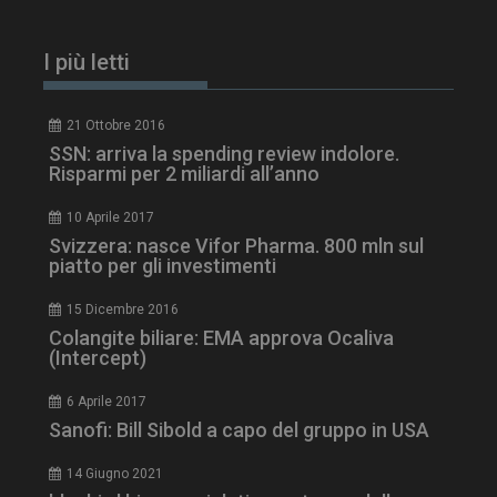
I più letti
21 Ottobre 2016
SSN: arriva la spending review indolore.
Risparmi per 2 miliardi all’anno
10 Aprile 2017
Svizzera: nasce Vifor Pharma. 800 mln sul
piatto per gli investimenti
tracking-sites-
www.dailyhealthindustry.it
4
ironfish-session-id
settimane
15 Dicembre 2016
2 giorni
Colangite biliare: EMA approva Ocaliva
(Intercept)
6 Aprile 2017
ARRAffinity
Sessione
Microsoft Corporation
.www.dailyhealthindustry.it
Sanofi: Bill Sibold a capo del gruppo in USA
14 Giugno 2021