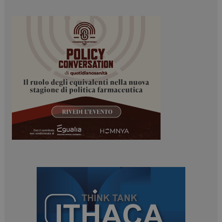
PHPSESSID
Sessione
PHP.net
www.dailyhealthindustry.it