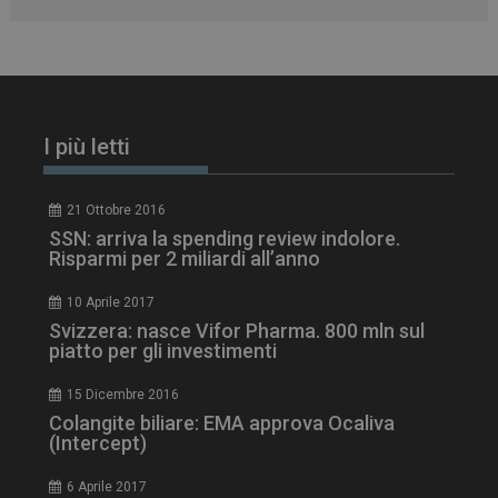
_ga_Z2VT792F98
.dailyhealthindustry.it
1 anno 1
mese
I più letti
21 Ottobre 2016
tracking-sites-
www.dailyhealthindustry.it
4
ironfish-tracking-
settimane
SSN: arriva la spending review indolore.
enable
2 giorni
Risparmi per 2 miliardi all’anno
10 Aprile 2017
Svizzera: nasce Vifor Pharma. 800 mln sul
CookieScriptConsent
5 mesi 3
CookieScript
piatto per gli investimenti
settimane
www.dailyhealthindustry.it
15 Dicembre 2016
Colangite biliare: EMA approva Ocaliva
(Intercept)
6 Aprile 2017