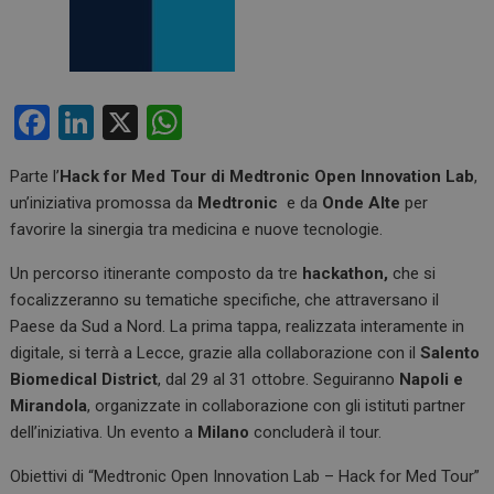
F
Li
X
W
a
n
h
Parte l’
Hack for Med Tour di Medtronic Open Innovation Lab
,
ce
ke
at
un’iniziativa promossa da
Medtronic
e da
Onde Alte
per
b
dI
s
favorire la sinergia tra medicina e nuove tecnologie.
o
n
A
Un percorso itinerante composto da tre
hackathon,
che si
o
p
focalizzeranno su tematiche specifiche, che attraversano il
k
p
Paese da Sud a Nord. La prima tappa, realizzata interamente in
digitale, si terrà a Lecce, grazie alla collaborazione con il
Salento
Biomedical District
, dal 29 al 31 ottobre. Seguiranno
Napoli e
Mirandola
, organizzate in collaborazione con gli istituti partner
dell’iniziativa. Un evento a
Milano
concluderà il tour.
Obiettivi di “Medtronic Open Innovation Lab – Hack for Med Tour”