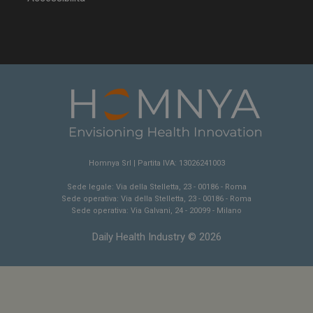
YSC
Ses
Google LLC
.youtube.com
Homnya Srl | Partita IVA: 13026241003
VISITOR_INFO1_LIVE
5 m
Google LLC
Sede legale: Via della Stelletta, 23 - 00186 - Roma
sett
.youtube.com
Sede operativa: Via della Stelletta, 23 - 00186 - Roma
Sede operativa: Via Galvani, 24 - 20099 - Milano
Daily Health Industry © 2026