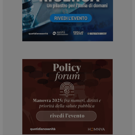
ARRAffinitySameSite
Sessione
Microsoft Corporation
.www.dailyhealthindustry.it