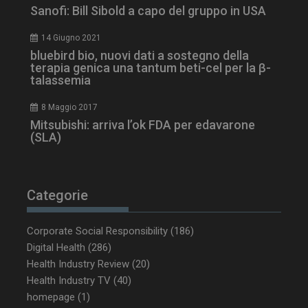
Sanofi: Bill Sibold a capo del gruppo in USA
14 Giugno 2021
bluebird bio, nuovi dati a sostegno della
terapia genica una tantum beti-cel per la β-
talassemia
8 Maggio 2017
Mitsubishi: arriva l’ok FDA per edavarone
(SLA)
NOME
FORNITORE / DOMINIO
SCA
__Secure-ROLLOUT_TOKEN
.youtube.com
5 m
sett
Categorie
Corporate Social Responsibility
(186)
Digital Health
(286)
Health Industry Review
(20)
tracking-sites-ironfish-
www.dailyhealthindustry.it
tracking-named-enable
sett
Health Industry TV
(40)
2 g
homepage
(1)