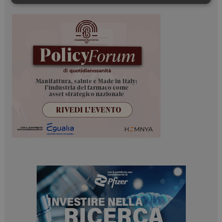
Necessari
Marketing
Necessari
Marketing
I cookie necessari contribuiscono a rendere fruibile il
sito web abilitandone funzionalità di base quali la
navigazione sulle pagine e l'accesso alle aree
protette del sito. Il sito web non è in grado di
funzionare correttamente senza questi cookie.
NOME
FORNITORE / DOMINIO
SCADENZA
_ga
1 anno 1
Google LLC
mese
.dailyhealthindustry.it