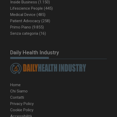
Inside Business
(1.150)
Lifescience People
(445)
Medical Device
(485)
Patient Advocacy
(258)
__Secure-YNID
.youtube.com
5 m
sett
Primo Piano
(9.855)
Senza categoria
(16)
Daily Health Industry
Home
VISITOR_PRIVACY_METADATA
5 m
YouTube
Chi Siamo
sett
.youtube.com
Contatti
Privacy Policy
Cookie Policy
Accessibilità