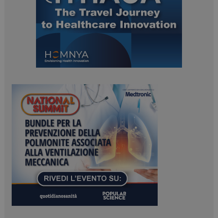
tracking-sites-
www.dailyhealthindustry.it
4
ironfish-session-id
settimane
2 giorni
ARRAffinity
Sessione
Microsoft Corporation
.www.dailyhealthindustry.it