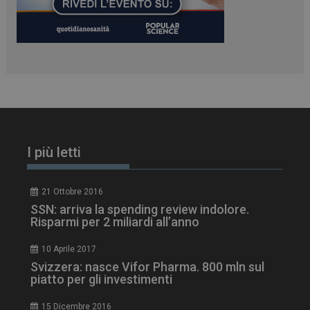
I più letti
21 Ottobre 2016
tracking-sites-
www.dailyhealthindustry.it
4
ironfish-session-id
settimane
SSN: arriva la spending review indolore.
2 giorni
Risparmi per 2 miliardi all’anno
10 Aprile 2017
Svizzera: nasce Vifor Pharma. 800 mln sul
ARRAffinity
Sessione
Microsoft Corporation
piatto per gli investimenti
.www.dailyhealthindustry.it
15 Dicembre 2016