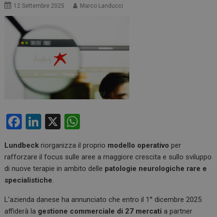
12 Settembre 2025
Marco Landucci
F
Li
X
W
a
n
h
Lundbeck
riorganizza il proprio
modello operativo
per
ce
ke
at
rafforzare il focus sulle aree a maggiore crescita e sullo sviluppo
b
dI
s
di nuove terapie in ambito delle
patologie neurologiche rare e
o
n
A
specialistiche
.
o
p
L’azienda danese ha annunciato che entro il 1° dicembre 2025
k
p
affiderà la
gestione commerciale di 27 mercati
a partner