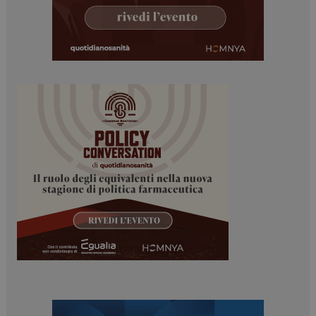
_ga
1 anno 1
Google LLC
mese
.dailyhealthindustry.it