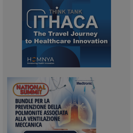
ARRAffinitySameSite
Sessione
Microsoft Corporation
.www.dailyhealthindustry.it
PHPSESSID
Sessione
PHP.net
www.dailyhealthindustry.it