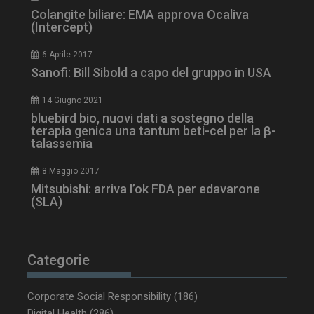
Colangite biliare: EMA approva Ocaliva
(Intercept)
6 Aprile 2017
Sanofi: Bill Sibold a capo del gruppo in USA
14 Giugno 2021
bluebird bio, nuovi dati a sostegno della
terapia genica una tantum beti-cel per la β-
talassemia
_ga_Z2VT792F98
.dailyhealthindustry.it
1 anno 1
8 Maggio 2017
mese
Mitsubishi: arriva l’ok FDA per edavarone
(SLA)
tracking-sites-
www.dailyhealthindustry.it
4
Categorie
ironfish-tracking-
settimane
enable
2 giorni
Corporate Social Responsibility
(186)
Digital Health
(286)