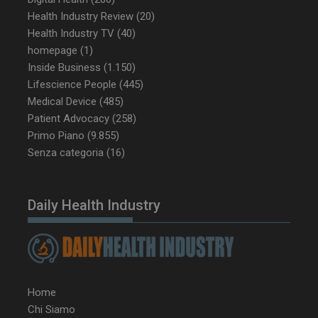
CookieScriptConsent
5 mesi 3
Health Industry Review
(20)
CookieScript
settimane
www.dailyhealthindustry.it
Health Industry TV
(40)
homepage
(1)
Inside Business
(1.150)
Lifescience People
(445)
Medical Device
(485)
Patient Advocacy
(258)
Primo Piano
(9.855)
Senza categoria
(16)
Daily Health Industry
NOME
FORNITORE / DOMINIO
SCA
Home
__Secure-ROLLOUT_TOKEN
.youtube.com
5 m
sett
Chi Siamo