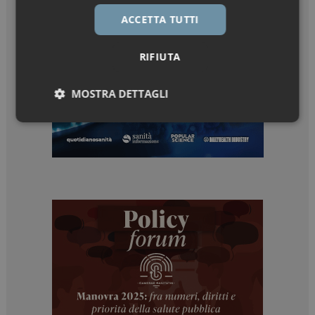
ACCETTA TUTTI
RIFIUTA
MOSTRA DETTAGLI
Necessari
Marketing
Necessari
Marketing
I cookie necessari contribuiscono a rendere fruibile il
sito web abilitandone funzionalità di base quali la
navigazione sulle pagine e l'accesso alle aree
protette del sito. Il sito web non è in grado di
funzionare correttamente senza questi cookie.
NOME
FORNITORE / DOMINIO
SCADENZA