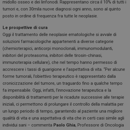
midollo osseo e dei linfonodi. Rappresentano circa il 10% di tutti i
tumori e, con 30mila nuove diagnosi ogni anno, sono al quinto
posto in ordine di frequenza fra tutte le neoplasie.
Le prospettive di cura
Oggi il trattamento delle neoplasie ematologiche si avvale di
soluzioni farmacologiche appartenenti a diverse categorie
(chemioterapici, anticorpi monoclonali, immunomodulanti,
inibitori del proteasoma, inibitori delle tirosin-chinasi,
immunoterapia cellulare), che nel tempo hanno permesso di
accrescere i tassi di guarigione e l’aspettativa di vita. “Per alcune
forme tumorali, l’obiettivo terapeutico è rappresentato dalla
cronicizzazione del tumore, un traguardo fino a qualche tempo
fa impensabile. Oggi, infatti, l’innovazione terapeutica e la
disponibilità di trattamenti per le ricadute successive alle terapie
iniziali, ci permettono di prolungare il controllo della malattia per
un lungo periodo di tempo, garantendo al paziente una migliore
qualità di vita e una aspettativa di vita che in certi casi simile agli
individui sani – commenta
Paolo Ghia
, Professore di Oncologia