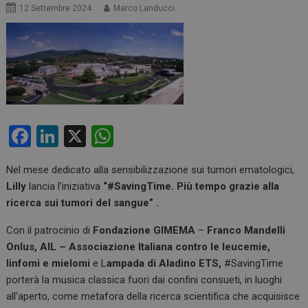
12 Settembre 2024
Marco Landucci
F
Li
X
W
a
n
h
Nel mese dedicato alla sensibilizzazione sui tumori ematologici,
ce
ke
at
Lilly
lancia l’iniziativa
“#SavingTime. Più tempo grazie alla
b
dI
s
ricerca sui tumori del sangue” .
o
n
A
Con il patrocinio di
Fondazione GIMEMA
–
Franco Mandelli
o
p
Onlus,
AIL – Associazione Italiana contro le leucemie,
k
p
linfomi e mielomi
e L
ampada di Aladino ETS,
#SavingTime
porterà la musica classica fuori dai confini consueti, in luoghi
all’aperto, come metafora della ricerca scientifica che acquisisce