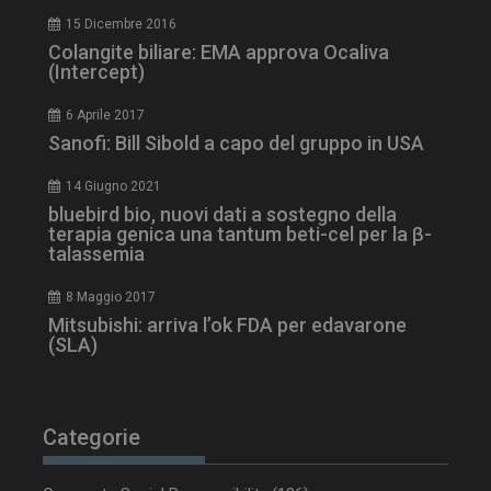
NOME
FORNITORE / DOMINIO
SCA
15 Dicembre 2016
__Secure-ROLLOUT_TOKEN
.youtube.com
5 m
sett
Colangite biliare: EMA approva Ocaliva
(Intercept)
6 Aprile 2017
Sanofi: Bill Sibold a capo del gruppo in USA
14 Giugno 2021
tracking-sites-ironfish-
www.dailyhealthindustry.it
tracking-named-enable
sett
bluebird bio, nuovi dati a sostegno della
2 g
terapia genica una tantum beti-cel per la β-
talassemia
8 Maggio 2017
Mitsubishi: arriva l’ok FDA per edavarone
(SLA)
__Secure-YNID
.youtube.com
5 m
sett
Categorie