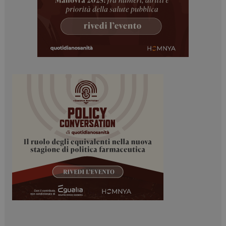
tracking-sites-
www.dailyhealthindustry.it
4
ironfish-session-id
settimane
2 giorni