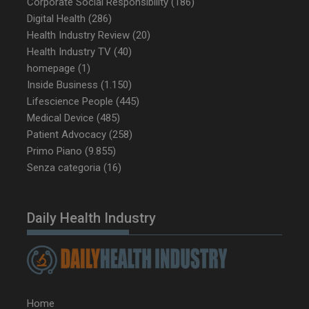
Corporate Social Responsibility
(186)
Digital Health
(286)
Health Industry Review
(20)
Health Industry TV
(40)
homepage
(1)
VISITOR_PRIVACY_METADATA
5 m
YouTube
Inside Business
(1.150)
sett
.youtube.com
Lifescience People
(445)
Medical Device
(485)
Patient Advocacy
(258)
Primo Piano
(9.855)
Senza categoria
(16)
Daily Health Industry
YSC
Ses
Google LLC
.youtube.com
Home