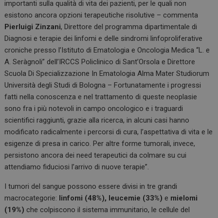
importanti sulla qualità di vita dei pazienti, per le quali non
esistono ancora opzioni terapeutiche risolutive – commenta
Pierluigi Zinzani
, Direttore del programma dipartimentale di
Diagnosi e terapie dei linfomi e delle sindromi linfoproliferative
croniche presso l’Istituto di Ematologia e Oncologia Medica “L. e
A. Seràgnoli” dell’IRCCS Policlinico di Sant’Orsola e Direttore
Scuola Di Specializzazione In Ematologia Alma Mater Studiorum
Università degli Studi di Bologna – Fortunatamente i progressi
fatti nella conoscenza e nel trattamento di queste neoplasie
sono fra i più notevoli in campo oncologico e i traguardi
scientifici raggiunti, grazie alla ricerca, in alcuni casi hanno
modificato radicalmente i percorsi di cura, l’aspettativa di vita e le
esigenze di presa in carico. Per altre forme tumorali, invece,
persistono ancora dei need terapeutici da colmare su cui
attendiamo fiduciosi l’arrivo di nuove terapie”.
I tumori del sangue possono essere divisi in tre grandi
macrocategorie:
linfomi (48%),
leucemie (33%)
e
mielomi
(19%)
che colpiscono il sistema immunitario, le cellule del