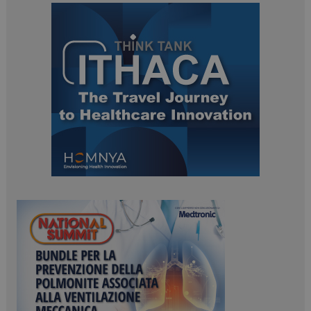
ARRAffinity
Sessione
Microsoft Corporation
.www.dailyhealthindustry.it
_ga_Z2VT792F98
.dailyhealthindustry.it
1 anno 1
mese
tracking-sites-
www.dailyhealthindustry.it
4
ironfish-tracking-
settimane