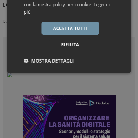
con la nostra policy per i cookie.
Leggi di
LASCIA UN COMMENTO
più
Devi essere
connesso
per inviare un commento.
ACCETTA TUTTI
RIFIUTA
MOSTRA DETTAGLI
Necessari
Marketing
Necessari
Marketing
I cookie necessari contribuiscono a rendere fruibile il
sito web abilitandone funzionalità di base quali la