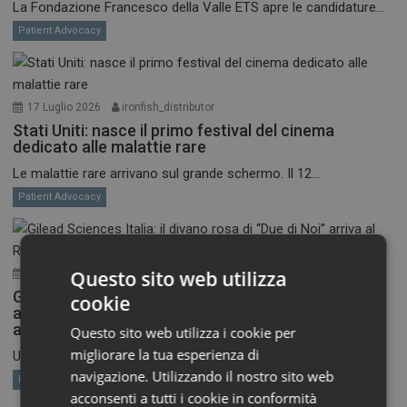
La Fondazione Francesco della Valle ETS apre le candidature...
Patient Advocacy
17 Luglio 2026
ironfish_distributor
Stati Uniti: nasce il primo festival del cinema
dedicato alle malattie rare
Le malattie rare arrivano sul grande schermo. Il 12...
Patient Advocacy
Questo sito web utilizza
7 Luglio 2026
ironfish_distributor
Gilead Sciences Italia: il divano rosa di “Due di Noi”
cookie
arriva al Roma Summer Fest per parlare di tumore
al seno metastatico
Questo sito web utilizza i cookie per
migliorare la tua esperienza di
Un divano rosa per parlare di tumore al seno...
navigazione. Utilizzando il nostro sito web
Patient Advocacy
acconsenti a tutti i cookie in conformità