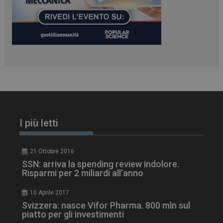
enable
2 giorni
CookieScriptConsent
5 mesi 3
CookieScript
settimane
www.dailyhealthindustry.it
I più letti
21 Ottobre 2016
SSN: arriva la spending review indolore.
Risparmi per 2 miliardi all’anno
10 Aprile 2017
Svizzera: nasce Vifor Pharma. 800 mln sul
piatto per gli investimenti