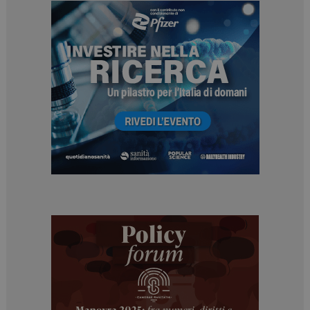
ARRAffinitySameSite
Sessione
Microsoft Corporation
.www.dailyhealthindustry.it
PHPSESSID
Sessione
PHP.net
www.dailyhealthindustry.it