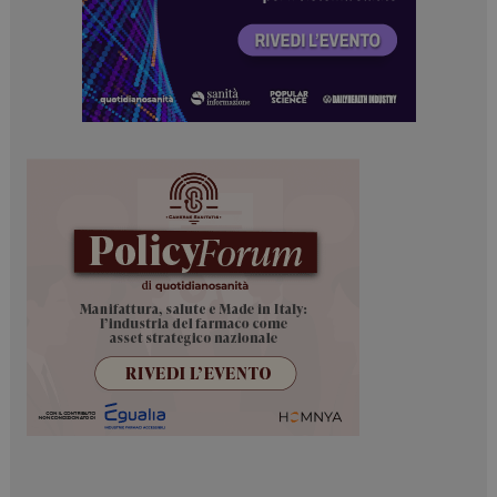
navigazione sulle pagine e l'accesso alle aree
protette del sito. Il sito web non è in grado di
funzionare correttamente senza questi cookie.
NOME
FORNITORE / DOMINIO
SCADENZA
_ga
1 anno 1
Google LLC
mese
.dailyhealthindustry.it