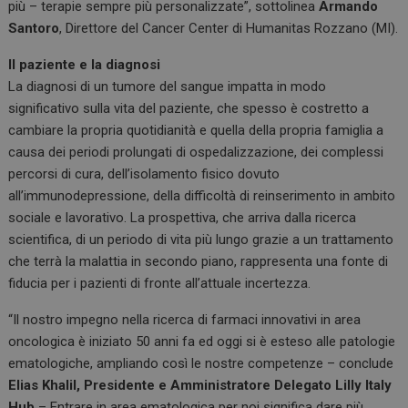
più – terapie sempre più personalizzate”, sottolinea
Armando
Santoro
, Direttore del Cancer Center di Humanitas Rozzano (MI).
Il paziente e la diagnosi
La diagnosi di un tumore del sangue impatta in modo
significativo sulla vita del paziente, che spesso è costretto a
cambiare la propria quotidianità e quella della propria famiglia a
causa dei periodi prolungati di ospedalizzazione, dei complessi
percorsi di cura, dell’isolamento fisico dovuto
all’immunodepressione, della difficoltà di reinserimento in ambito
sociale e lavorativo. La prospettiva, che arriva dalla ricerca
scientifica, di un periodo di vita più lungo grazie a un trattamento
che terrà la malattia in secondo piano, rappresenta una fonte di
fiducia per i pazienti di fronte all’attuale incertezza.
“Il nostro impegno nella ricerca di farmaci innovativi in area
oncologica è iniziato 50 anni fa ed oggi si è esteso alle patologie
ematologiche, ampliando così le nostre competenze – conclude
Elias Khalil, Presidente e Amministratore Delegato Lilly Italy
Hub
– Entrare in area ematologica per noi significa dare più