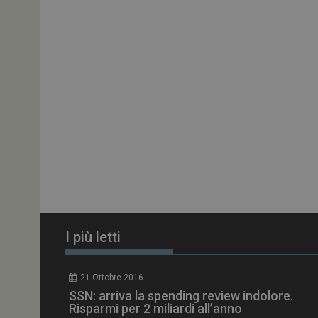
ARRAffinitySameSit
PHPSESSID
tracking-sites-
ironfish-session-id
ARRAffinity
I più letti
_ga_Z2VT792F98
21 Ottobre 2016
tracking-sites-
SSN: arriva la spending review indolore.
ironfish-tracking-
enable
Risparmi per 2 miliardi all’anno