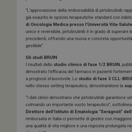
“L’approvazione della rimborsabilità di pirtobrutinib r
già esaurito le opzioni terapeutiche standard con inibit
di Oncologia Medica presso l’Università Vita-Salut
unico e reversibile, pirtobrutinib è in grado di superare
precedenti, offrendo una nuova e concreta opportunità d
gestibile”.
Gli studi BRUIN
I risultati dello
studio clinico di fase 1/2 BRUIN
, pubb
dimostrato l’efficacia del farmaco in pazienti fortemen
a prognosi sfavorevole. Lo
studio di fase 3 CLL-BRU
nello stesso setting terapeutico, dimostrandone la
sup
“I dati clinici dimostrano che pirtobrutinib garantisce un’
colmando un importante vuoto terapeutico”, sottoline
Direttore dell’Istituto di Ematologia “Seràgnoli” del
rimborsata in Italia ci permette di gestire con maggiore 
una qualità di vita migliore e una risposta prolungata ne