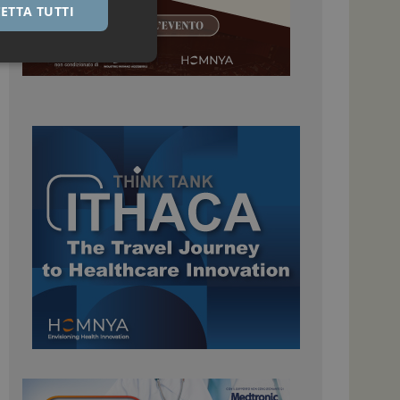
ETTA TUTTI
igazione sulle pagine
kie.
 Google Universal
nificativo del
tilizzato da Google.
stinguere utenti
o in modo casuale
uso in ogni richiesta
colare i dati di
apporti di analisi dei