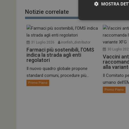
MOSTRA DET
Notizie correlate
31 Luglio 2026
ironfish_distributor
Farmaci più sostenibili, l’OMS
30 Luglio 20
indica la strada agli enti
Vaccini ant
regolatori
raccomand
alla varian
Il nuovo quadro globale propone
I cookie necessari con
standard comuni, procedure più...
Il Comitato pe
e l'accesso alle aree 
umano dell’EM
Primo Piano
NOME
Primo Piano
_ga