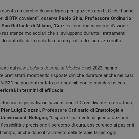
appresenta un cambio di paradigma per i pazienti con LLC che hanno
ori di BTK covalenti”, osserva
Paolo Ghia, Professore Ordinario
e San Raffaele di Milano,
“Grazie al suo meccanismo d’azione
 le resistenze molecolari che si sviluppano durante i trattamenti
i controllo della malattia con un profilo di sicurezza molto
licati dal
New England Journal of Medicine
nel 2023, hanno
te pretrattati, mostrando risposte cliniche durature anche nei casi
IN 321
ha poi confrontato pirtobrutinib con lo standard di cura
eriorità in termini di efficacia
.
efficacia significativa in pazienti con LLC recidivante o refrattaria,
a
Pier Luigi Zinzani, Professore Ordinario di Ematologia e
l’Università di Bologna,
“Disporre finalmente di questa opzione
flessibilità e precisione il percorso di cura, assicurando ai pazienti
l tempo, anche dopo il fallimento delle terapie target oggi