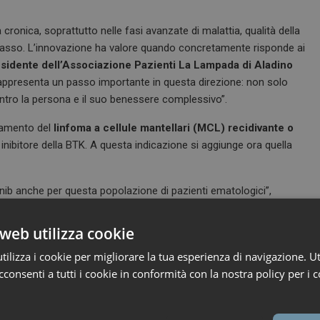
cronica, soprattutto nelle fasi avanzate di malattia, qualità della
 passo. L’innovazione ha valore quando concretamente risponde ai
esidente dell’Associazione Pazienti La Lampada di Aladino
 rappresenta un passo importante in questa direzione: non solo
entro la persona e il suo benessere complessivo”.
attamento del
linfoma a cellule mantellari (MCL) recidivante o
inibitore della BTK. A questa indicazione si aggiunge ora quella
inib anche per questa popolazione di pazienti ematologici”,
elegato Italy Hub di Lilly,
“Questa nuova approvazione riflette il
nella ricerca di soluzioni che possano realmente fare la
web utilizza cookie
lessi”.
ilizza i cookie per migliorare la tua esperienza di navigazione. Ut
consenti a tutti i cookie in conformità con la nostra policy per i c