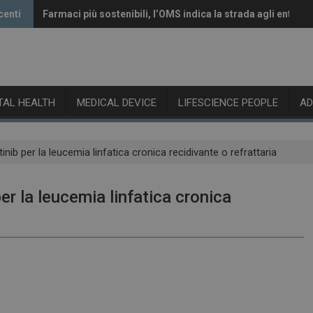
centi
Farmaci più sostenibili, l’OMS indica la strada agli enti reg
Vaccini anti-Covid, il CHMP raccomanda l’aggiornamento 
ITAL HEALTH
MEDICAL DEVICE
LIFESCIENCE PEOPLE
A
tinib per la leucemia linfatica cronica recidivante o refrattaria
per la leucemia linfatica cronica