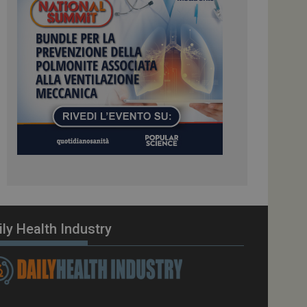
ome piattaforma di
el carico, questo
una sessione di
e gestite dallo
te sul linguaggio
erico utilizzato per
tente. Normalmente è
 il modo in cui
er il sito, ma un
di accesso per un
cazione per
 visitatore.
i Web eseguiti sulla
e utilizzato per il
i che le richieste
stradate allo stesso
ily Health Industry
zione.
gle Analytics per
azione per abilitare