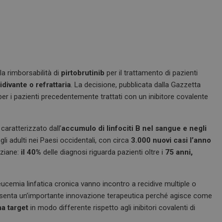
a rimborsabilità di
pirtobrutinib
per il trattamento di pazienti
divante o refrattaria
. La decisione, pubblicata dalla Gazzetta
 per i pazienti precedentemente trattati con un inibitore covalente
aratterizzato dall’
accumulo di linfociti B nel sangue e negli
gli adulti nei Paesi occidentali, con circa
3.000 nuovi casi l’anno
nziane:
il 40%
delle diagnosi riguarda pazienti oltre i
75 anni,
eucemia linfatica cronica vanno incontro a recidive multiple o
presenta un’importante innovazione terapeutica perché agisce come
na target
in modo differente rispetto agli inibitori covalenti di