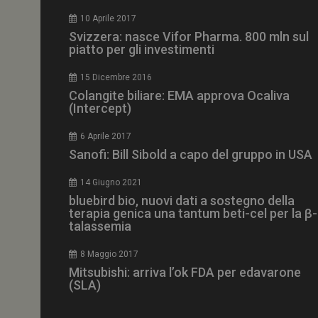
CookieScriptConse
10 Aprile 2017
Svizzera: nasce Vifor Pharma. 800 mln sul
piatto per gli investimenti
15 Dicembre 2016
NOME
Colangite biliare: EMA approva Ocaliva
(Intercept)
__Secure-ROLLOU
6 Aprile 2017
Sanofi: Bill Sibold a capo del gruppo in USA
tracking-sites-ironf
tracking-named-en
14 Giugno 2021
__Secure-YNID
bluebird bio, nuovi dati a sostegno della
terapia genica una tantum beti-cel per la β-
talassemia
8 Maggio 2017
VISITOR_PRIVACY_
Mitsubishi: arriva l’ok FDA per edavarone
(SLA)