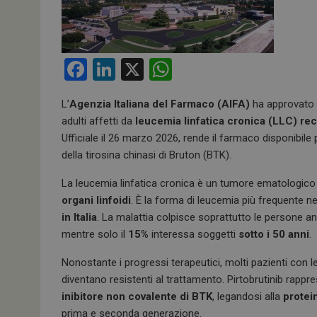
F
Li
X
W
a
n
h
L’
Agenzia Italiana del Farmaco (AIFA)
ha approvato l
ce
ke
at
adulti affetti da
leucemia linfatica cronica (LLC) reci
b
dI
s
Ufficiale il 26 marzo 2026, rende il farmaco disponibile
o
n
A
della tirosina chinasi di Bruton (BTK).
o
p
La leucemia linfatica cronica è un tumore ematologico c
k
p
organi linfoidi
. È la forma di leucemia più frequente ne
in Italia
. La malattia colpisce soprattutto le persone a
mentre solo il
15%
interessa soggetti
sotto i 50 anni
.
Nonostante i progressi terapeutici, molti pazienti con l
diventano resistenti al trattamento. Pirtobrutinib rap
inibitore non covalente di BTK
, legandosi alla
protei
prima e seconda generazione.