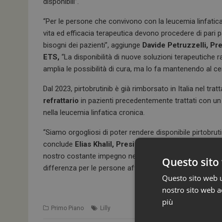
disponibili”.
“Per le persone che convivono con la leucemia linfatica 
vita ed efficacia terapeutica devono procedere di pari
bisogni dei pazienti”, aggiunge
Davide Petruzzelli, Pr
ETS,
“La disponibilità di nuove soluzioni terapeutiche
amplia le possibilità di cura, ma lo fa mantenendo al c
Dal 2023, pirtobrutinib è già rimborsato in Italia nel tr
refrattario
in pazienti precedentemente trattati con un 
nella leucemia linfatica cronica.
“Siamo orgogliosi di poter rendere disponibile pirtobrut
conclude
Elias Khalil, Presidente e Amministratore D
nostro costante impegno nell’innovazione oncologica e 
Questo sito 
differenza per le persone affette da tumori rari o comp
Questo sito web ut
nostro sito web ac
più
Primo Piano
Lilly