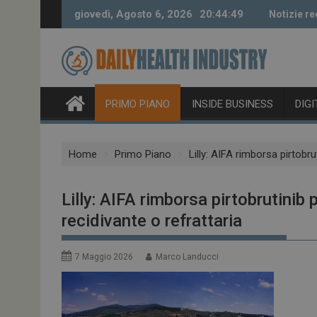
Skip
giovedì, Agosto 6, 2026
20:44:49
Notizie re
to
content
PRIMO PIANO
INSIDE BUSINESS
DIG
Home
Primo Piano
Lilly: AIFA rimborsa pirtobru
Lilly: AIFA rimborsa pirtobrutinib 
recidivante o refrattaria
7 Maggio 2026
Marco Landucci