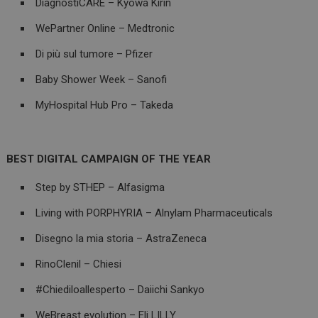
DiagnostiCARE – Kyowa Kirin
WePartner Online – Medtronic
Di più sul tumore – Pfizer
Baby Shower Week – Sanofi
MyHospital Hub Pro – Takeda
BEST DIGITAL CAMPAIGN OF THE YEAR
Step by STHEP – Alfasigma
Living with PORPHYRIA – Alnylam Pharmaceuticals
Disegno la mia storia – AstraZeneca
RinoClenil – Chiesi
#Chiediloallesperto – Daiichi Sankyo
WeBreast evolution – Eli LILLY