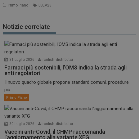
Primo Piano
LSEA23
VISITOR_INFO1_LIVE
5 m
Google LLC
sett
.youtube.com
Notizie correlate
31 Luglio 2026
ironfish_distributor
Farmaci più sostenibili, l’OMS indica la strada agli
enti regolatori
Il nuovo quadro globale propone standard comuni, procedure
più...
Primo Piano
30 Luglio 2026
ironfish_distributor
Vaccini anti-Covid, il CHMP raccomanda
l’aggiornamento alla variante XFG