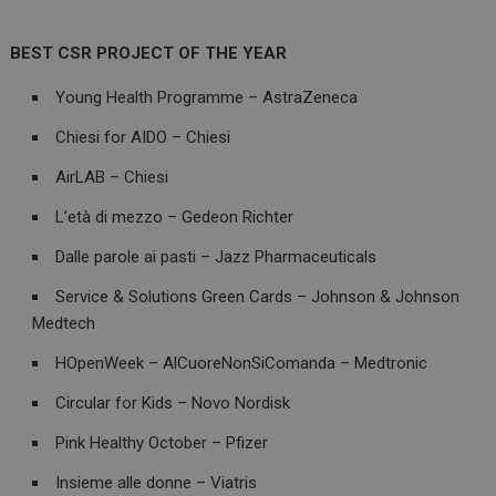
funzionare correttamente senza questi cookie.
NOME
FORNITORE / DOMINIO
SCADENZA
BEST CSR PROJECT OF THE YEAR
_ga
1 anno 1
Google LLC
mese
.dailyhealthindustry.it
Young Health Programme – AstraZeneca
Chiesi for AIDO – Chiesi
AirLAB – Chiesi
L’età di mezzo – Gedeon Richter
Dalle parole ai pasti – Jazz Pharmaceuticals
Service & Solutions Green Cards – Johnson & Johnson
Medtech
HOpenWeek – AlCuoreNonSiComanda – Medtronic
Circular for Kids – Novo Nordisk
Pink Healthy October – Pfizer
Insieme alle donne – Viatris