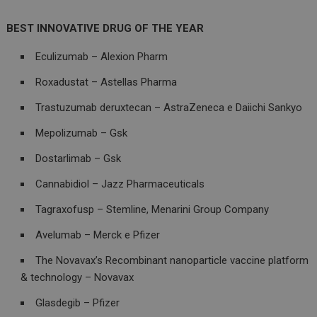
BEST INNOVATIVE DRUG OF THE YEAR
Eculizumab – Alexion Pharm
VISITOR_PRIVACY_METADATA
5 m
YouTube
sett
.youtube.com
Roxadustat – Astellas Pharma
Trastuzumab deruxtecan – AstraZeneca e Daiichi Sankyo
Mepolizumab – Gsk
Dostarlimab – Gsk
Cannabidiol – Jazz Pharmaceuticals
Tagraxofusp – Stemline, Menarini Group Company
Avelumab – Merck e Pfizer
The Novavax’s Recombinant nanoparticle vaccine platform
YSC
Ses
Google LLC
.youtube.com
& technology – Novavax
Glasdegib – Pfizer