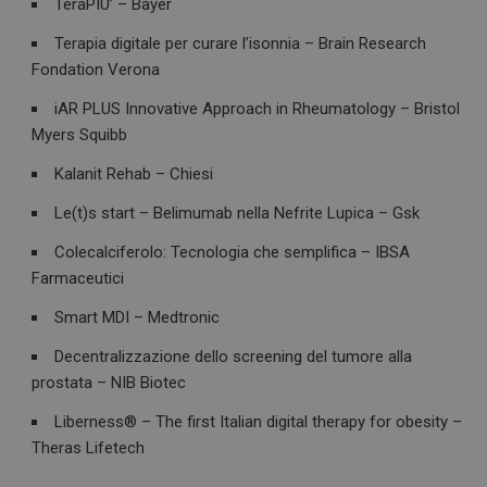
TeraPIU’ – Bayer
__Secure-ROLLOUT_TOKEN
.youtube.com
5 m
sett
Terapia digitale per curare l’isonnia – Brain Research
Fondation Verona
iAR PLUS Innovative Approach in Rheumatology – Bristol
Myers Squibb
tracking-sites-ironfish-
www.dailyhealthindustry.it
Kalanit Rehab – Chiesi
tracking-named-enable
sett
2 g
Le(t)s start – Belimumab nella Nefrite Lupica – Gsk
Colecalciferolo: Tecnologia che semplifica – IBSA
Farmaceutici
__Secure-YNID
.youtube.com
5 m
Smart MDI – Medtronic
sett
Decentralizzazione dello screening del tumore alla
prostata – NIB Biotec
Liberness® – The first Italian digital therapy for obesity –
Theras Lifetech