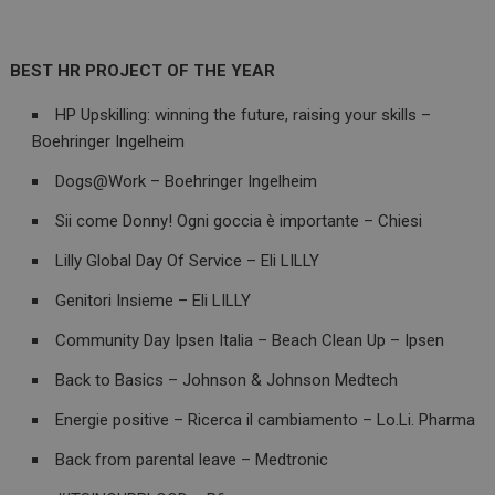
BEST HR PROJECT OF THE YEAR
HP Upskilling: winning the future, raising your skills –
ARRAffinitySameSite
Sessione
Microsoft Corporation
Boehringer Ingelheim
.www.dailyhealthindustry.it
Dogs@Work – Boehringer Ingelheim
Sii come Donny! Ogni goccia è importante – Chiesi
Lilly Global Day Of Service – Eli LILLY
Genitori Insieme – Eli LILLY
Community Day Ipsen Italia – Beach Clean Up – Ipsen
Back to Basics – Johnson & Johnson Medtech
Energie positive – Ricerca il cambiamento – Lo.Li. Pharma
PHPSESSID
Sessione
PHP.net
Back from parental leave – Medtronic
www.dailyhealthindustry.it