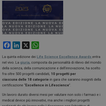
F
Li
X
W
a
n
h
La quinta edizione dei
Life Science Excellence Awards
entra
ce
ke
at
nel vivo. La
giuria
, composta da personalità di rilievo del mondo
b
dI
s
della scienza, della comunicazione e dell’innovazione, ha scelto
o
n
A
fra oltre 500 progetti candidati,
10 progetti per
ciascuna delle
18 categorie
in gara che saranno insigniti della
o
p
certificazione “
Excellence in Lifescience
”.
k
p
Un lavoro durato diversi mesi per valutare non solo i farmaci e i
medical device più innovativi, ma anche i migliori progetti