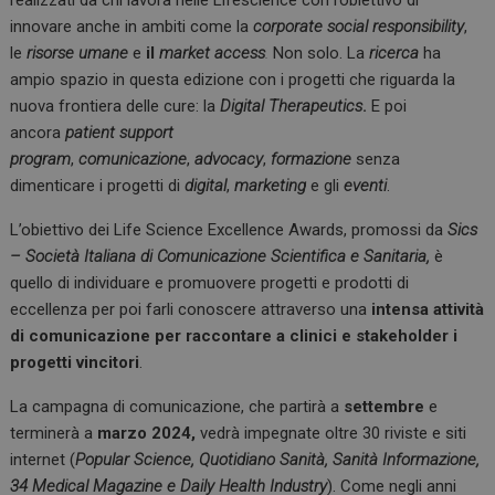
realizzati da chi lavora nelle Lifescience con l’obiettivo di
innovare anche in ambiti come la
corporate social responsibility
,
le
risorse umane
e
il
market access
.
Non solo. La
ricerca
ha
ampio spazio in questa edizione con i progetti che riguarda la
nuova frontiera delle cure: la
Digital Therapeutics
.
E poi
ancora
patient support
program
,
comunicazione
,
advocacy
,
formazione
senza
dimenticare i progetti di
digital
,
marketing
e gli
eventi
.
L’obiettivo dei Life Science Excellence Awards, promossi da
Sics
– Società Italiana di Comunicazione Scientifica e Sanitaria,
è
quello di individuare e promuovere progetti e prodotti di
eccellenza per poi farli conoscere attraverso una
intensa attività
di comunicazione per raccontare a clinici e stakeholder i
progetti vincitori
.
La campagna di comunicazione, che partirà a
settembre
e
terminerà a
marzo 2024,
vedrà impegnate oltre 30 riviste e siti
internet (
Popular Science, Quotidiano Sanità, Sanità Informazione,
34 Medical Magazine e Daily Health Industry
). Come negli anni