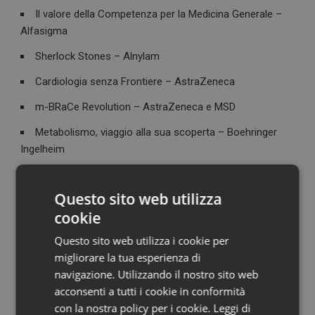
Il valore della Competenza per la Medicina Generale –
Alfasigma
Sherlock Stones – Alnylam
Cardiologia senza Frontiere – AstraZeneca
m-BRaCe Revolution – AstraZeneca e MSD
Metabolismo, viaggio alla sua scoperta – Boehringer
Ingelheim
MASTERCLASS sulle tecniche infiltrative di ginocchio e
spalla – IBSA Farmaceutici
Questo sito web utilizza
cookie
Echo Experience – Make Visible the Invisible – Novartis
Questo sito web utilizza i cookie per
Il paziente con dolore in farmacia – Viatris
migliorare la tua esperienza di
La disinfezione dermatologica, ginecologica e antivirale –
navigazione. Utilizzando il nostro sito web
Viatris
acconsenti a tutti i cookie in conformità
con la nostra policy per i cookie.
Leggi di