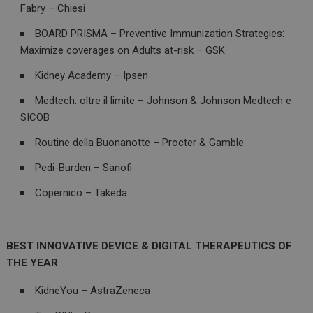
Fabry – Chiesi
BOARD PRISMA – Preventive Immunization Strategies:
CookieScriptConsent
5 mesi 3
CookieScript
Maximize coverages on Adults at-risk – GSK
settimane
www.dailyhealthindustry.it
Kidney Academy – Ipsen
Medtech: oltre il limite – Johnson & Johnson Medtech e
SICOB
Routine della Buonanotte – Procter & Gamble
Pedi-Burden – Sanofi
Copernico – Takeda
BEST INNOVATIVE DEVICE & DIGITAL THERAPEUTICS OF
THE YEAR
KidneYou – AstraZeneca
NOME
FORNITORE / DOMINIO
SCA