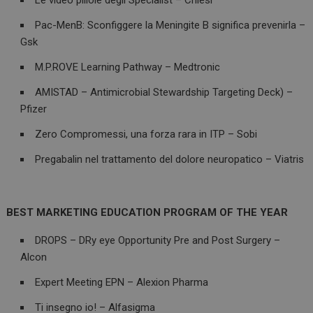
Le video pillole degli Specialist – Chiesi
Pac-MenB: Sconfiggere la Meningite B significa prevenirla –
Gsk
M.P.ROVE Learning Pathway – Medtronic
AMISTAD – Antimicrobial Stewardship Targeting Deck) –
Pfizer
Zero Compromessi, una forza rara in ITP – Sobi
Pregabalin nel trattamento del dolore neuropatico – Viatris
BEST MARKETING EDUCATION PROGRAM OF THE YEAR
DROPS – DRy eye Opportunity Pre and Post Surgery –
Alcon
Expert Meeting EPN – Alexion Pharma
Ti insegno io! – Alfasigma