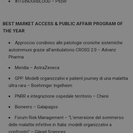
#ITSINOURBLOOD – Pfizer
BEST MARKET ACCESS & PUBLIC AFFAIR PROGRAM OF
THE YEAR
Approccio condiviso alle patologie croniche sistemiche
autoimmuni grazie all’ambulatorio CROSS 2.0 – Advanz
Pharma
Meridia – AstraZeneca
GPP: Modelli organizzativi e patient journey di una malattia
ultra rara – Boehringer Ingelheim
PNRR e integrazione ospedale territorio – Chiesi
tracking-sites-
www.dailyhealthindustry.it
4
ironfish-session-id
settimane
2 giorni
Bioneers – Galapagos
Forum Risk Management – “L’emersione del sommerso
delle malattie infettive in Italia: modelli organizzativi a
ARRAffinity
Sessione
Microsoft Corporation
confronto” – Gilead Sciences