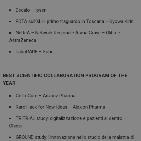
.www.dailyhealthindustry.it
Dedalo – Ipsen
PDTA sull’XLH: primo traguardo in Toscana – Kyowa Kirin
NeReA – Network Regionale Asma Grave – Oliba e
AstraZeneca
LaboRARE – Sobi
BEST SCIENTIFIC COLLABORATION PROGRAM OF THE
YEAR
_ga_Z2VT792F98
.dailyhealthindustry.it
1 anno 1
mese
CeftoCure – Advanz Pharma
Rare Hack for New Ideas – Alexion Pharma
TRITRIAL study: digitalizzazione e pazienti al centro –
tracking-sites-
www.dailyhealthindustry.it
4
Chiesi
ironfish-tracking-
settimane
enable
2 giorni
GROUND study: l’innovazione nello studio della malattia di