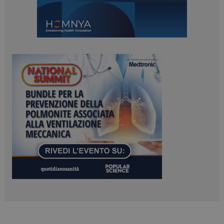
PHPSESSID
Sessione
PHP.net
www.dailyhealthindustry.it