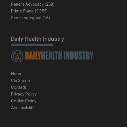
Patient Advocacy
(258)
Primo Piano
(9.855)
Senza categoria
(16)
Daily Health Industry
NOME
FORNITORE / DOMINIO
SCA
__Secure-ROLLOUT_TOKEN
.youtube.com
5 m
sett
Home
Chi Siamo
tracking-sites-ironfish-
www.dailyhealthindustry.it
Contatti
tracking-named-enable
sett
Privacy Policy
2 g
Cookie Policy
Accessibilità
__Secure-YNID
.youtube.com
5 m