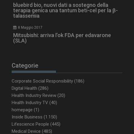
mese
bluebird bio, nuovi dati a sostegno della
terapia genica una tantum beti-cel per la β-
talassemia
8 Maggio 2017
tracking-sites-
www.dailyhealthindustry.it
4
Mitsubishi: arriva l’ok FDA per edavarone
ironfish-tracking-
settimane
(SLA)
enable
2 giorni
Categorie
CookieScriptConsent
5 mesi 3
CookieScript
settimane
www.dailyhealthindustry.it
Corporate Social Responsibility
(186)
Digital Health
(286)
Health Industry Review
(20)
Health Industry TV
(40)
homepage
(1)
Inside Business
(1.150)
Lifescience People
(445)
Medical Device
(485)