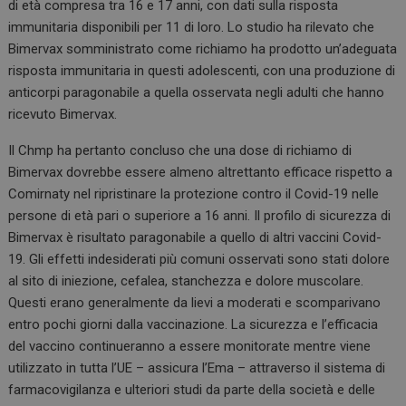
di età compresa tra 16 e 17 anni, con dati sulla risposta
immunitaria disponibili per 11 di loro. Lo studio ha rilevato che
Bimervax somministrato come richiamo ha prodotto un’adeguata
risposta immunitaria in questi adolescenti, con una produzione di
anticorpi paragonabile a quella osservata negli adulti che hanno
ricevuto Bimervax.
Il Chmp ha pertanto concluso che una dose di richiamo di
Bimervax dovrebbe essere almeno altrettanto efficace rispetto a
Comirnaty nel ripristinare la protezione contro il Covid-19 nelle
persone di età pari o superiore a 16 anni. Il profilo di sicurezza di
Bimervax è risultato paragonabile a quello di altri vaccini Covid-
19. Gli effetti indesiderati più comuni osservati sono stati dolore
al sito di iniezione, cefalea, stanchezza e dolore muscolare.
Questi erano generalmente da lievi a moderati e scomparivano
entro pochi giorni dalla vaccinazione. La sicurezza e l’efficacia
del vaccino continueranno a essere monitorate mentre viene
utilizzato in tutta l’UE – assicura l’Ema – attraverso il sistema di
farmacovigilanza e ulteriori studi da parte della società e delle