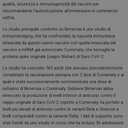
qualità, sicurezza e immunogenicità del vaccino per
raccomandarne l’autorizzazione all’immissione in commercio
nell’Ue.
Lo studio principale condotto su Bimervax è uno studio di
immunobridging, che ha confrontato la risposta immunitaria
innescata da questo nuovo vaccino con quella innescata dal
vaccino a mRNA già autorizzato Comirnaty, che bersaglia la
proteina spike originale (ceppo Wuhan) di Sars-CoV-2.
Lo studio ha coinvolto 765 adulti che avevano precedentemente
completato la vaccinazione primaria con 2 dosi di Comirnaty e ai
quali è stata successivamente somministrata una dose di
richiamo di Bimervax o Comirnaty. Sebbene Bimervax abbia
innescato la produzione di livelli inferiori di anticorpi contro il
ceppo originale di Sars‑CoV‑2 rispetto a Comirnaty, ha portato a
livelli più elevati di anticorpi contro le varianti Beta e Omicron e
livelli comparabili contro la variante Delta. I dati di supporto sono
stati forniti da uno studio in corso che ha incluso 36 adolescenti