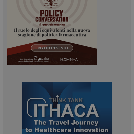
ARRAffinitySameSite
Sessione
Microsoft Corporation
.www.dailyhealthindustry.it