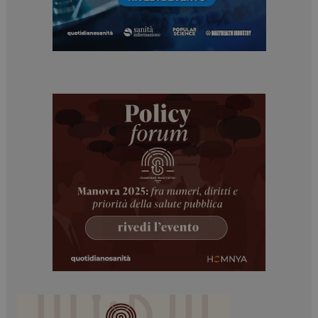
Necessari
Marketing
I cookie necessari contribuiscono a rendere fruibile il
sito web abilitandone funzionalità di base quali la
navigazione sulle pagine e l'accesso alle aree
protette del sito. Il sito web non è in grado di
funzionare correttamente senza questi cookie.
NOME
FORNITORE / DOMINIO
SCADENZA
_ga
1 anno 1
Google LLC
mese
.dailyhealthindustry.it