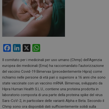
F
Li
X
W
a
n
h
Il comitato per i medicinali per uso umano (Chmp) dell’Agenzia
ce
ke
at
europea dei medicinali (Ema) ha raccomandato l’autorizzazione
b
dI
s
del vaccino Covid-19 Bimervax (precedentemente Hipra) come
o
n
A
richiamo nelle persone di età pari o superiore a 16 anni che sono
state vaccinate con un vaccino mRNA. Bimervax, sviluppato da
o
p
Hipra Human Health S.L.U., contiene una proteina prodotta in
k
p
laboratorio composta di una parte della proteina spike del virus
Sars-CoV-2, in particolare delle varianti Alpha e Beta. Secondo il
Chmp sono ora disponibili dati sufficientemente solidi sulla