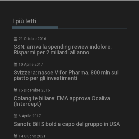
tracking-sites-
www.dailyhealthindustry.it
4
ironfish-session-id
settimane
2 giorni
I più letti
21 Ottobre 2016
ARRAffinity
Sessione
SSN: arriva la spending review indolore.
Microsoft Corporation
.www.dailyhealthindustry.it
Risparmi per 2 miliardi all’anno
10 Aprile 2017
Svizzera: nasce Vifor Pharma. 800 mln sul
piatto per gli investimenti
15 Dicembre 2016
Colangite biliare: EMA approva Ocaliva
(Intercept)
6 Aprile 2017
Sanofi: Bill Sibold a capo del gruppo in USA
14 Giugno 2021
_ga_Z2VT792F98
.dailyhealthindustry.it
1 anno 1