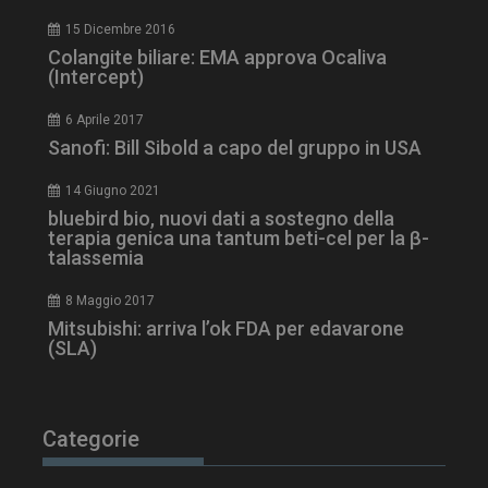
15 Dicembre 2016
_ga_Z2VT792F98
.dailyhealthindustry.it
1 anno 1
Colangite biliare: EMA approva Ocaliva
mese
(Intercept)
6 Aprile 2017
Sanofi: Bill Sibold a capo del gruppo in USA
tracking-sites-
www.dailyhealthindustry.it
4
ironfish-tracking-
settimane
14 Giugno 2021
enable
2 giorni
bluebird bio, nuovi dati a sostegno della
terapia genica una tantum beti-cel per la β-
talassemia
CookieScriptConsent
5 mesi 3
CookieScript
settimane
8 Maggio 2017
www.dailyhealthindustry.it
Mitsubishi: arriva l’ok FDA per edavarone
(SLA)
Categorie