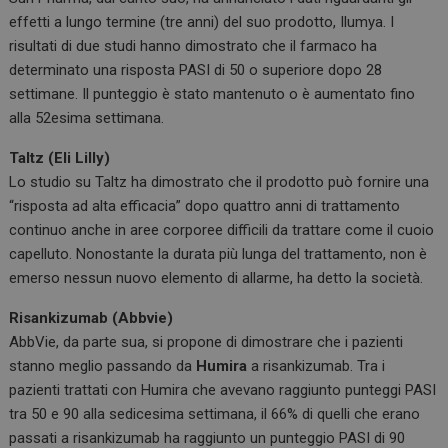
effetti a lungo termine (tre anni) del suo prodotto, Ilumya. I
risultati di due studi hanno dimostrato che il farmaco ha
determinato una risposta PASI di 50 o superiore dopo 28
settimane. Il punteggio è stato mantenuto o è aumentato fino
alla 52esima settimana.
Taltz (Eli Lilly)
Lo studio su Taltz ha dimostrato che il prodotto può fornire una
“risposta ad alta efficacia” dopo quattro anni di trattamento
continuo anche in aree corporee difficili da trattare come il cuoio
capelluto. Nonostante la durata più lunga del trattamento, non è
emerso nessun nuovo elemento di allarme, ha detto la società.
Risankizumab (Abbvie)
AbbVie, da parte sua, si propone di dimostrare che i pazienti
stanno meglio passando da
Humira
a risankizumab. Tra i
pazienti trattati con Humira che avevano raggiunto punteggi PASI
tra 50 e 90 alla sedicesima settimana, il 66% di quelli che erano
passati a risankizumab ha raggiunto un punteggio PASI di 90