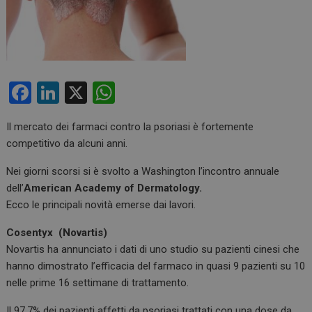
F
Li
X
W
a
n
h
Il mercato dei farmaci contro la psoriasi è fortemente
ce
ke
at
competitivo da alcuni anni.
b
dI
s
Nei giorni scorsi si è svolto a Washington l’incontro annuale
o
n
A
dell’
American Academy of Dermatology.
o
p
Ecco le principali novità emerse dai lavori.
k
p
Cosentyx (Novartis)
Novartis ha annunciato i dati di uno studio su pazienti cinesi che
hanno dimostrato l’efficacia del farmaco in quasi 9 pazienti su 10
nelle prime 16 settimane di trattamento.
Il 97,7% dei pazienti affetti da psoriasi trattati con una dose da