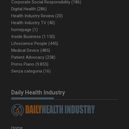
Corporate Social Responsibility
(186)
Digital Health
(286)
Health Industry Review
(20)
Health Industry TV
(40)
homepage
(1)
Inside Business
(1.150)
Lifescience People
(445)
Medical Device
(485)
NOME
FORNITORE / DOMINIO
SCA
Patient Advocacy
(258)
__Secure-ROLLOUT_TOKEN
.youtube.com
5 m
sett
Primo Piano
(9.855)
Senza categoria
(16)
Daily Health Industry
tracking-sites-ironfish-
www.dailyhealthindustry.it
tracking-named-enable
sett
2 g
Home