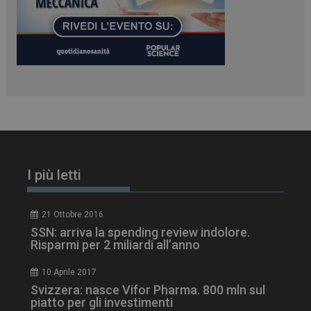
tracking-sites-
www.dailyhealthindustry.it
4
ironfish-session-id
settimane
2 giorni
ARRAffinity
Sessione
Microsoft Corporation
.www.dailyhealthindustry.it
I più letti
21 Ottobre 2016
SSN: arriva la spending review indolore.
Risparmi per 2 miliardi all’anno
10 Aprile 2017
Svizzera: nasce Vifor Pharma. 800 mln sul
piatto per gli investimenti