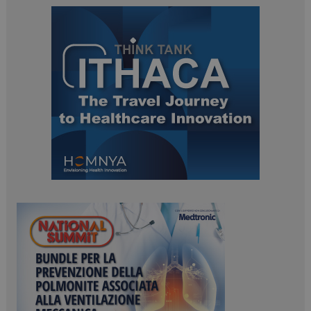
PHPSESSID
Sessione
PHP.net
www.dailyhealthindustry.it