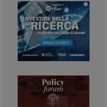
Necessari
Marketing
I cookie necessari contribuiscono a rendere fruibile il
sito web abilitandone funzionalità di base quali la
navigazione sulle pagine e l'accesso alle aree
protette del sito. Il sito web non è in grado di
funzionare correttamente senza questi cookie.
NOME
FORNITORE / DOMINIO
SCADENZA
_ga
1 anno 1
Google LLC
mese
.dailyhealthindustry.it