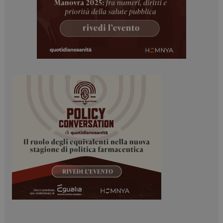
ARRAffinitySameSite
Sessione
Microsoft Corporation
.www.dailyhealthindustry.it