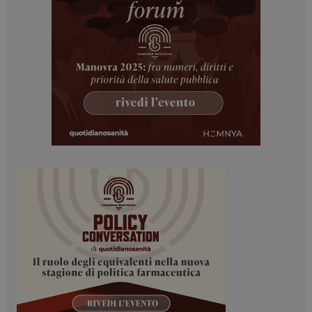
I cookie necessari contribuiscono a rendere fruibile il
sito web abilitandone funzionalità di base quali la
navigazione sulle pagine e l'accesso alle aree
protette del sito. Il sito web non è in grado di
funzionare correttamente senza questi cookie.
NOME
FORNITORE / DOMINIO
SCADENZA
_ga
1 anno 1
Google LLC
mese
.dailyhealthindustry.it