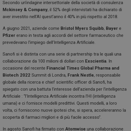
Secondo un’indagine intersettoriale della società di consulenza
Mckinsey & Company
, il 52% degli intervistati ha dichiarato di
aver investito nell’AI quest’anno il 40% in più rispetto al 2018.
A giugno 2021, aziende come
Bristol Myers Squibb
,
Bayer
e
Pfizer
erano in testa agli accordi del settore farmaceutico che
prevedevano l’impiego dell’Intelligenza Artificiale.
Sanofi si è distinta con una serie di partnership tra le quali una
collaborazione da 100 milioni di dollari con
Exscientia
. In
occasione del recente
Financial Times Global Pharma and
Biotech 2022
Summit di Londra,
Frank Nestle
, responsabile
globale della ricerca e chief scientific officer di Sanofi, ha
spiegato con una battuta l’interesse dell’azienda per l’intelligenza
Artificiale : “l’Intelligenza Artificiale incontra l’HI (intelligenza
umana) e ci fornisce modelli predittivi. Questi modelli, a loro
volta, ci forniscono nuove ipotesi che, si spera, accelereranno la
scoperta di farmaci migliori e di più facile accesso”.
In agosto Sanofi ha firmato con
Atomwise
una collaborazione