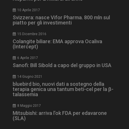
10 Aprile 2017
Svizzera: nasce Vifor Pharma. 800 mln sul
ARRAffinity
Sessione
Microsoft Corporation
piatto per gli investimenti
.www.dailyhealthindustry.it
15 Dicembre 2016
Colangite biliare: EMA approva Ocaliva
(Intercept)
6 Aprile 2017
Sanofi: Bill Sibold a capo del gruppo in USA
14 Giugno 2021
bluebird bio, nuovi dati a sostegno della
terapia genica una tantum beti-cel per la β-
talassemia
_ga_Z2VT792F98
.dailyhealthindustry.it
1 anno 1
8 Maggio 2017
mese
Mitsubishi: arriva l’ok FDA per edavarone
(SLA)