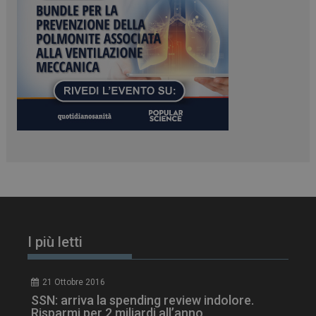
PHPSESSID
Sessione
PHP.net
www.dailyhealthindustry.it
I più letti
tracking-sites-
www.dailyhealthindustry.it
4
21 Ottobre 2016
ironfish-session-id
settimane
SSN: arriva la spending review indolore.
2 giorni
Risparmi per 2 miliardi all’anno