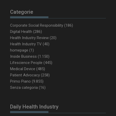
tracking-sites-
www.dailyhealthindustry.it
4
ironfish-tracking-
settimane
Categorie
enable
2 giorni
Corporate Social Responsibility
(186)
Digital Health
(286)
CookieScriptConsent
5 mesi 3
CookieScript
Health Industry Review
(20)
settimane
www.dailyhealthindustry.it
Health Industry TV
(40)
homepage
(1)
Inside Business
(1.150)
Lifescience People
(445)
Medical Device
(485)
Patient Advocacy
(258)
Primo Piano
(9.855)
Senza categoria
(16)
Daily Health Industry