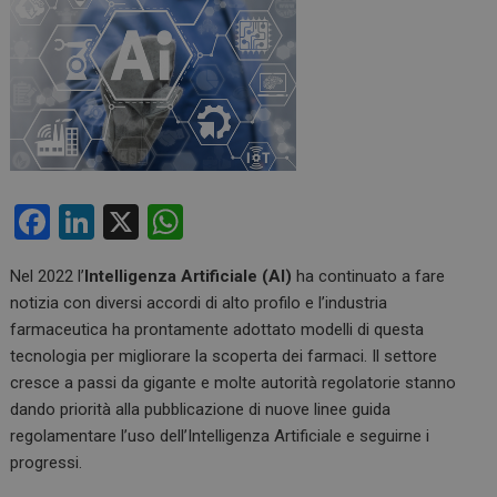
F
Li
X
W
a
n
h
Nel 2022 l’
Intelligenza Artificiale
(AI)
ha continuato a fare
ce
ke
at
notizia con diversi accordi di alto profilo e l’industria
b
dI
s
farmaceutica ha prontamente adottato modelli di questa
o
n
A
tecnologia per migliorare la scoperta dei farmaci. Il settore
cresce a passi da gigante e molte autorità regolatorie stanno
o
p
dando priorità alla pubblicazione di nuove linee guida
k
p
regolamentare l’uso dell’Intelligenza Artificiale e seguirne i
progressi.