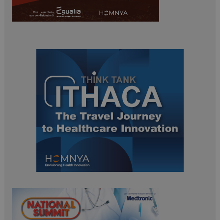
ARRAffinitySameSite
Sessione
Microsoft Corporation
.www.dailyhealthindustry.it