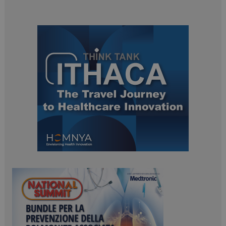
ARRAffinitySameSite
Sessione
Microsoft Corporation
.www.dailyhealthindustry.it