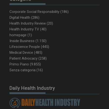
Corporate Social Responsibility
(186)
_ga_Z2VT792F98
.dailyhealthindustry.it
1 anno 1
mese
Digital Health
(286)
Health Industry Review
(20)
Health Industry TV
(40)
homepage
(1)
tracking-sites-
www.dailyhealthindustry.it
4
Inside Business
(1.150)
ironfish-tracking-
settimane
enable
2 giorni
Lifescience People
(445)
Medical Device
(485)
Patient Advocacy
(258)
Primo Piano
(9.855)
CookieScriptConsent
5 mesi 3
CookieScript
Senza categoria
(16)
settimane
www.dailyhealthindustry.it
Daily Health Industry