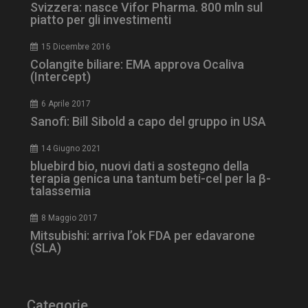
Svizzera: nasce Vifor Pharma. 800 mln sul
piatto per gli investimenti
15 Dicembre 2016
tracking-sites-
www.dailyhealthindustry.it
4
Colangite biliare: EMA approva Ocaliva
ironfish-session-id
settimane
(Intercept)
2 giorni
6 Aprile 2017
Sanofi: Bill Sibold a capo del gruppo in USA
ARRAffinity
Sessione
Microsoft Corporation
.www.dailyhealthindustry.it
14 Giugno 2021
bluebird bio, nuovi dati a sostegno della
terapia genica una tantum beti-cel per la β-
talassemia
8 Maggio 2017
Mitsubishi: arriva l’ok FDA per edavarone
(SLA)
Categorie