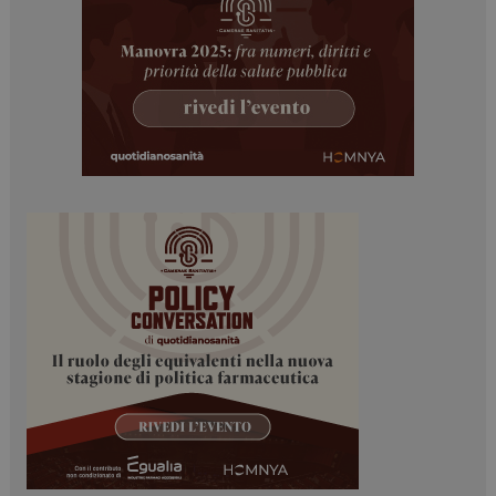
Necessari
Marketing
I cookie necessari contribuiscono a rendere fruibile il
sito web abilitandone funzionalità di base quali la
navigazione sulle pagine e l'accesso alle aree
protette del sito. Il sito web non è in grado di
funzionare correttamente senza questi cookie.
NOME
FORNITORE / DOMINIO
SCADENZA
_ga
1 anno 1
Google LLC
mese
.dailyhealthindustry.it