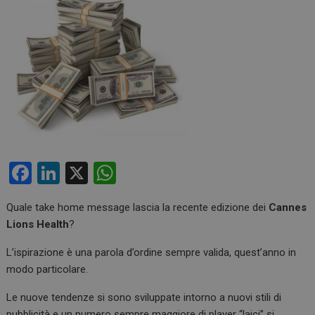
F
Li
X
W
a
n
h
Quale take home message lascia la recente edizione dei
Cannes
ce
ke
at
Lions Health
?
b
dI
s
L’ispirazione è una parola d’ordine sempre valida, quest’anno in
o
n
A
modo particolare.
o
p
Le nuove tendenze si sono sviluppate intorno a nuovi stili di
k
p
pubblicità e un numero sempre maggiore di player “laici” si