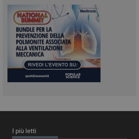
PHPSESSID
Sessione
PHP.net
www.dailyhealthindustry.it
I più letti
tracking-sites-
www.dailyhealthindustry.it
4