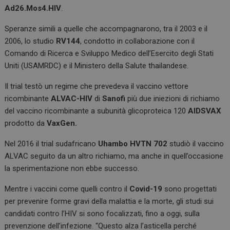
o
p
Ad26.Mos4.HIV
.
k
p
Speranze simili a quelle che accompagnarono, tra il 2003 e il
2006, lo studio
RV144
, condotto in collaborazione con il
Comando di Ricerca e Sviluppo Medico dell’Esercito degli Stati
Uniti (USAMRDC) e il Ministero della Salute thailandese.
Il trial testò un regime che prevedeva il vaccino vettore
ricombinante
ALVAC-HIV
di
Sanofi
più due iniezioni di richiamo
del vaccino ricombinante a subunità glicoproteica 120
AIDSVAX
prodotto da
VaxGen.
Nel 2016 il trial sudafricano
Uhambo HVTN 702
studiò il vaccino
ALVAC seguito da un altro richiamo, ma anche in quell’occasione
la sperimentazione non ebbe successo.
Mentre i vaccini come quelli contro il
Covid-19
sono progettati
per prevenire forme gravi della malattia e la morte, gli studi sui
candidati contro l’HIV si sono focalizzati, fino a oggi, sulla
prevenzione dell’infezione. “Questo alza l’asticella perché