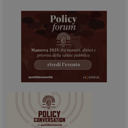
Necessari
Marketing
I cookie necessari contribuiscono a rendere fruibile il
sito web abilitandone funzionalità di base quali la
navigazione sulle pagine e l'accesso alle aree
protette del sito. Il sito web non è in grado di
funzionare correttamente senza questi cookie.
NOME
FORNITORE / DOMINIO
SCADENZA
_ga
1 anno 1
Google LLC
mese
.dailyhealthindustry.it