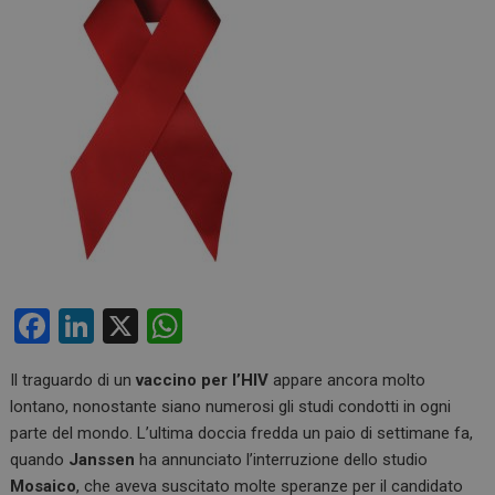
F
Li
X
W
a
n
h
Il traguardo di un
vaccino per l’
HIV
appare ancora molto
ce
ke
at
lontano, nonostante siano numerosi gli studi condotti in ogni
b
dI
s
parte del mondo. L’ultima doccia fredda un paio di settimane fa,
o
n
A
quando
Janssen
ha annunciato l’interruzione dello studio
Mosaico
, che aveva suscitato molte speranze per il candidato