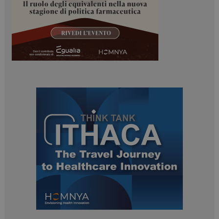
ARRAffinitySameSite
Sessione
Microsoft Corporation
.www.dailyhealthindustry.it