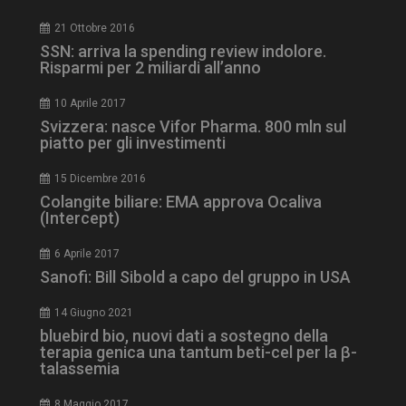
ironfish-session-id
settimane
2 giorni
21 Ottobre 2016
SSN: arriva la spending review indolore.
Risparmi per 2 miliardi all’anno
ARRAffinity
Sessione
Microsoft Corporation
10 Aprile 2017
.www.dailyhealthindustry.it
Svizzera: nasce Vifor Pharma. 800 mln sul
piatto per gli investimenti
15 Dicembre 2016
Colangite biliare: EMA approva Ocaliva
(Intercept)
6 Aprile 2017
Sanofi: Bill Sibold a capo del gruppo in USA
14 Giugno 2021
bluebird bio, nuovi dati a sostegno della
terapia genica una tantum beti-cel per la β-
_ga_Z2VT792F98
.dailyhealthindustry.it
1 anno 1
talassemia
mese
8 Maggio 2017