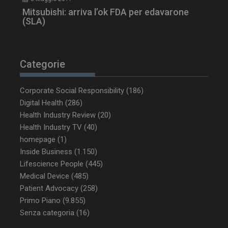
Mitsubishi: arriva l’ok FDA per edavarone
(SLA)
tracking-sites-
www.dailyhealthindustry.it
4
ironfish-tracking-
settimane
enable
2 giorni
Categorie
CookieScriptConsent
5 mesi 3
CookieScript
Corporate Social Responsibility
(186)
settimane
www.dailyhealthindustry.it
Digital Health
(286)
Health Industry Review
(20)
Health Industry TV
(40)
homepage
(1)
Inside Business
(1.150)
Lifescience People
(445)
Medical Device
(485)
Patient Advocacy
(258)
Primo Piano
(9.855)
Senza categoria
(16)