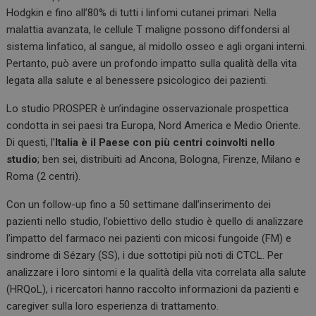
Hodgkin e fino all’80% di tutti i linfomi cutanei primari. Nella
malattia avanzata, le cellule T maligne possono diffondersi al
sistema linfatico, al sangue, al midollo osseo e agli organi interni.
Pertanto, può avere un profondo impatto sulla qualità della vita
legata alla salute e al benessere psicologico dei pazienti.
Lo studio PROSPER è un’indagine osservazionale prospettica
condotta in sei paesi tra Europa, Nord America e Medio Oriente.
Di questi, l’
Italia è il Paese con più centri coinvolti nello
studio
; ben sei, distribuiti ad Ancona, Bologna, Firenze, Milano e
Roma (2 centri).
Con un follow-up fino a 50 settimane dall’inserimento dei
pazienti nello studio, l’obiettivo dello studio è quello di analizzare
l’impatto del farmaco nei pazienti con micosi fungoide (FM) e
sindrome di Sézary (SS), i due sottotipi più noti di CTCL. Per
analizzare i loro sintomi e la qualità della vita correlata alla salute
(HRQoL), i ricercatori hanno raccolto informazioni da pazienti e
caregiver sulla loro esperienza di trattamento.