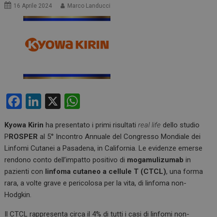
16 Aprile 2024
Marco Landucci
F
Li
X
W
a
n
h
Kyowa Kirin
ha presentato i primi risultati
real life
dello studio
ce
ke
at
P
ROSPER
al 5° Incontro Annuale del Congresso Mondiale dei
b
dI
s
Linfomi Cutanei a Pasadena, in California. Le evidenze emerse
o
n
A
rendono conto dell’impatto positivo di
mogamulizumab
in
pazienti con
linfoma cutaneo a cellule T (CTCL)
, una forma
o
p
rara, a volte grave e pericolosa per la vita, di linfoma non-
k
p
Hodgkin.
Il CTCL rappresenta circa il 4% di tutti i casi di linfomi non-