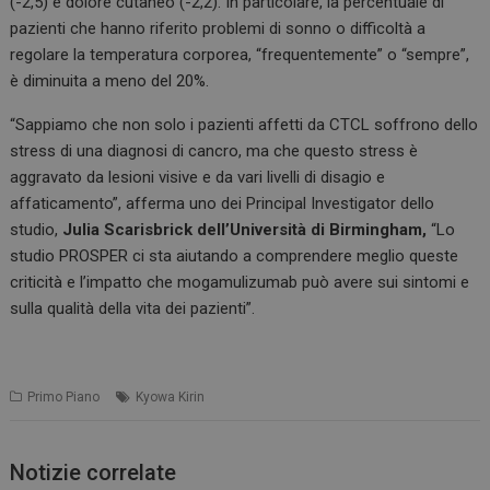
(-2,5) e dolore cutaneo (-2,2). In particolare, la percentuale di
pazienti che hanno riferito problemi di sonno o difficoltà a
regolare la temperatura corporea, “frequentemente” o “sempre”,
è diminuita a meno del 20%.
“Sappiamo che non solo i pazienti affetti da CTCL soffrono dello
stress di una diagnosi di cancro, ma che questo stress è
aggravato da lesioni visive e da vari livelli di disagio e
affaticamento”, afferma uno dei Principal Investigator dello
studio,
Julia Scarisbrick dell’Università di Birmingham,
“Lo
studio PROSPER ci sta aiutando a comprendere meglio queste
criticità e l’impatto che mogamulizumab può avere sui sintomi e
sulla qualità della vita dei pazienti”.
Primo Piano
Kyowa Kirin
Notizie correlate