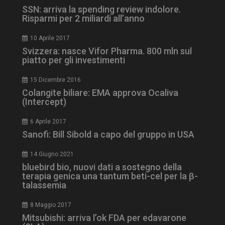
SSN: arriva la spending review indolore.
Risparmi per 2 miliardi all’anno
10 Aprile 2017
Svizzera: nasce Vifor Pharma. 800 mln sul
_ga_Z2VT792F98
.dailyhealthindustry.it
1 anno 1
mese
piatto per gli investimenti
15 Dicembre 2016
Colangite biliare: EMA approva Ocaliva
(Intercept)
tracking-sites-
www.dailyhealthindustry.it
4
ironfish-tracking-
settimane
6 Aprile 2017
enable
2 giorni
Sanofi: Bill Sibold a capo del gruppo in USA
14 Giugno 2021
CookieScriptConsent
5 mesi 3
CookieScript
bluebird bio, nuovi dati a sostegno della
settimane
www.dailyhealthindustry.it
terapia genica una tantum beti-cel per la β-
talassemia
8 Maggio 2017
Mitsubishi: arriva l’ok FDA per edavarone