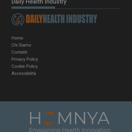
Daily Health Industry
__Secure-YNID
.youtube.com
5 m
sett
Home
Chi Siamo
Contatti
Privacy Policy
Cookie Policy
Accessibilità
VISITOR_PRIVACY_METADATA
5 m
YouTube
sett
.youtube.com