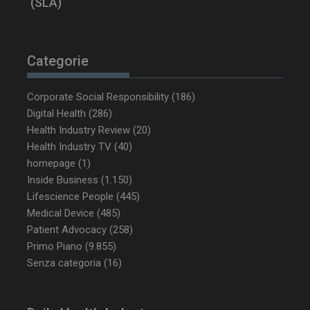
(SLA)
Categorie
Corporate Social Responsibility
(186)
Digital Health
(286)
Health Industry Review
(20)
Health Industry TV
(40)
homepage
(1)
NOME
FORNITORE / DOMINIO
SCA
Inside Business
(1.150)
__Secure-ROLLOUT_TOKEN
.youtube.com
5 m
Lifescience People
(445)
sett
Medical Device
(485)
Patient Advocacy
(258)
Primo Piano
(9.855)
Senza categoria
(16)
tracking-sites-ironfish-
www.dailyhealthindustry.it
tracking-named-enable
sett
2 g