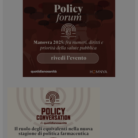
ARRAffinitySameSite
Sessione
Microsoft Corporation
.www.dailyhealthindustry.it