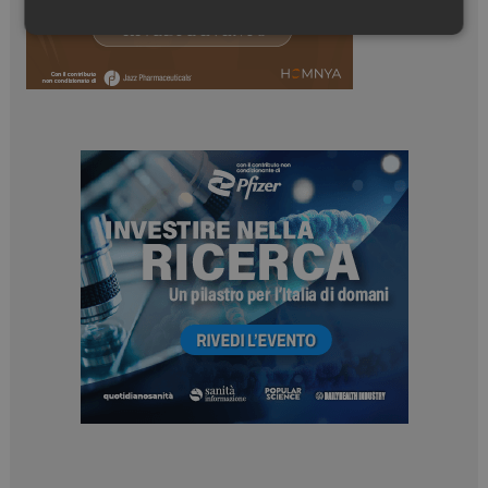
Necessari
Marketing
Necessari
Marketing
I cookie necessari contribuiscono a rendere fruibile il
sito web abilitandone funzionalità di base quali la
navigazione sulle pagine e l'accesso alle aree
protette del sito. Il sito web non è in grado di
funzionare correttamente senza questi cookie.
NOME
FORNITORE / DOMINIO
SCADENZA
_ga
1 anno 1
Google LLC
mese
.dailyhealthindustry.it