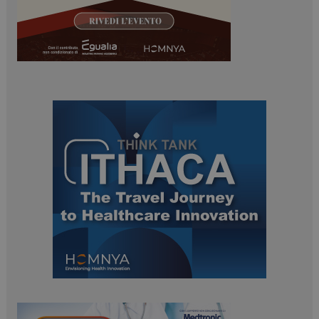
PHPSESSID
Sessione
PHP.net
www.dailyhealthindustry.it