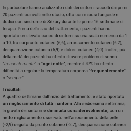
In particolare hanno analizzato i dati dei sintomi raccolti dai primi
20 pazienti coinvolti nello studio, otto con micosi fungoide e
dodici con sindrome di Sézary durante le prime 16 settimane di
terapia. Prima dell’inizio del trattamento, i pazienti hanno
riportato un elevato carico di sintomi su una scala numerica da 1
a 10, tra cui prurito cutaneo (6,6), arrossamento cutaneo (6,2),
desquamazione cutanea (5,9) e dolore cutaneo (4,0). Inoltre, più
della metà dei pazienti ha riferito di avere problemi di sonno
“
frequentemente
” o “
ogni notte”
, mentre il 47% ha riferito
difficoltà a regolare la temperatura corporea “
frequentemente
”
o “
sempre
“.
I risultati
A quattro settimane dall’inizio del trattamento, è stato riportato
un miglioramento di tutti i sintomi
. Alla sedicesima settimana,
la gravità dei sintomi
è diminuita considerevolmente,
con un
netto miglioramento osservato nell’arrossamento della pelle
(-2,9) seguito da prurito cutaneo (-2,7), desquamazione cutanea