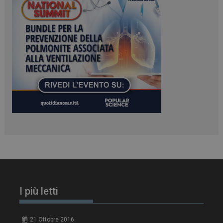
tracking-sites-
www.dailyhealthindustry.it
4
ironfish-session-id
settimane
2 giorni
ARRAffinity
Sessione
Microsoft Corporation
.www.dailyhealthindustry.it
I più letti
21 Ottobre 2016