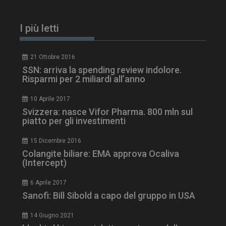
I più letti
21 Ottobre 2016
SSN: arriva la spending review indolore.
Risparmi per 2 miliardi all’anno
10 Aprile 2017
Svizzera: nasce Vifor Pharma. 800 mln sul
piatto per gli investimenti
tracking-sites-
www.dailyhealthindustry.it
4
ironfish-session-id
settimane
15 Dicembre 2016
2 giorni
Colangite biliare: EMA approva Ocaliva
(Intercept)
6 Aprile 2017
ARRAffinity
Sessione
Microsoft Corporation
.www.dailyhealthindustry.it
Sanofi: Bill Sibold a capo del gruppo in USA
14 Giugno 2021