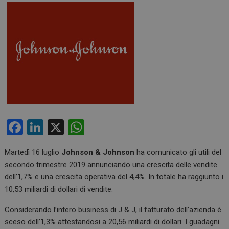
F
Li
X
W
a
n
h
Martedì 16 luglio
Johnson & Johnson
ha comunicato gli utili del
ce
ke
at
secondo trimestre 2019 annunciando una crescita delle vendite
b
dI
s
dell’1,7% e una crescita operativa del 4,4%. In totale ha raggiunto i
o
n
A
10,53 miliardi di dollari di vendite.
o
p
Considerando l’intero business di J & J, il fatturato dell’azienda è
k
p
sceso dell’1,3% attestandosi a 20,56 miliardi di dollari. I guadagni