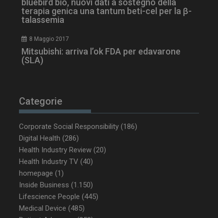
bluebird bio, nuovi dati a sostegno della
terapia genica una tantum beti-cel per la β-
talassemia
8 Maggio 2017
Mitsubishi: arriva l’ok FDA per edavarone
(SLA)
Categorie
_ga_Z2VT792F98
.dailyhealthindustry.it
1 anno 1
mese
Corporate Social Responsibility
(186)
Digital Health
(286)
Health Industry Review
(20)
tracking-sites-
www.dailyhealthindustry.it
4
Health Industry TV
(40)
ironfish-tracking-
settimane
enable
2 giorni
homepage
(1)
Inside Business
(1.150)
Lifescience People
(445)
Medical Device
(485)
CookieScriptConsent
5 mesi 3
CookieScript