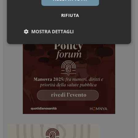
RIFIUTA
MOSTRA DETTAGLI
Necessari
Marketing
Necessari
Marketing
I cookie necessari contribuiscono a rendere fruibile il
sito web abilitandone funzionalità di base quali la
navigazione sulle pagine e l'accesso alle aree
protette del sito. Il sito web non è in grado di
funzionare correttamente senza questi cookie.
NOME
FORNITORE / DOMINIO
SCADENZA
_ga
1 anno 1
Google LLC