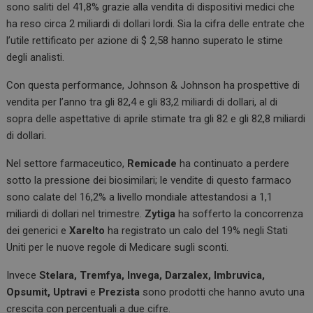
sono saliti del 41,8% grazie alla vendita di dispositivi medici che
ha reso circa 2 miliardi di dollari lordi. Sia la cifra delle entrate che
l’utile rettificato per azione di $ 2,58 hanno superato le stime
degli analisti.
Con questa performance, Johnson & Johnson ha prospettive di
vendita per l’anno tra gli 82,4 e gli 83,2 miliardi di dollari, al di
sopra delle aspettative di aprile stimate tra gli 82 e gli 82,8 miliardi
di dollari.
Nel settore farmaceutico,
Remicade
ha continuato a perdere
sotto la pressione dei biosimilari; le vendite di questo farmaco
sono calate del 16,2% a livello mondiale attestandosi a 1,1
miliardi di dollari nel trimestre.
Zytiga
ha sofferto la concorrenza
dei generici e
Xarelto
ha registrato un calo del 19% negli Stati
Uniti per le nuove regole di Medicare sugli sconti.
Invece
Stelara, Tremfya, Invega, Darzalex, Imbruvica,
Opsumit, Uptravi
e
Prezista
sono prodotti che hanno avuto una
crescita con percentuali a due cifre.