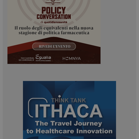
mese
.dailyhealthindustry.it