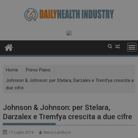
Skip
to
content
Home
Primo Piano
Johnson & Johnson: per Stelara, Darzalex e Tremfya crescita a
due cifre
Johnson & Johnson: per Stelara,
Darzalex e Tremfya crescita a due cifre
17 Luglio 2019
Marco Landucci