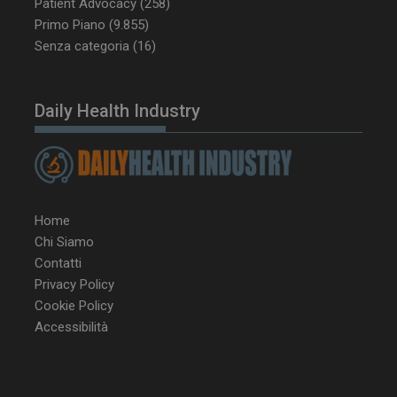
Patient Advocacy
(258)
settimane
www.dailyhealthindustry.it
Primo Piano
(9.855)
Senza categoria
(16)
Daily Health Industry
Home
Chi Siamo
Contatti
Privacy Policy
Cookie Policy
NOME
FORNITORE / DOMINIO
SCA
Accessibilità
__Secure-ROLLOUT_TOKEN
.youtube.com
5 m
sett