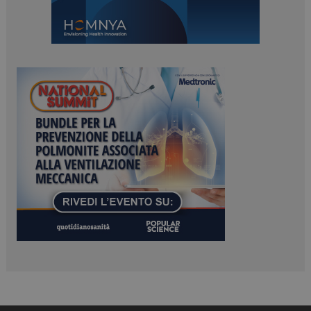
ARRAffinitySameSite
Sessione
Microsoft Corporation
.www.dailyhealthindustry.it
PHPSESSID
Sessione
PHP.net
www.dailyhealthindustry.it