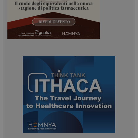
PHPSESSID
Sessione
PHP.net
www.dailyhealthindustry.it
tracking-sites-
www.dailyhealthindustry.it
4