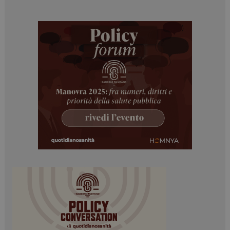
ARRAffinitySameSite
Sessione
Microsoft Corporation
.www.dailyhealthindustry.it