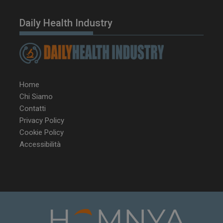
Daily Health Industry
Home
Chi Siamo
VISITOR_PRIVACY_METADATA
5 m
YouTube
Contatti
sett
.youtube.com
Privacy Policy
Cookie Policy
Accessibilità