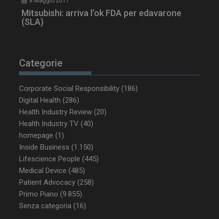
8 Maggio 2017
Mitsubishi: arriva l’ok FDA per edavarone
(SLA)
NOME
FORNITORE / DOMINIO
SCA
__Secure-ROLLOUT_TOKEN
.youtube.com
5 m
Categorie
sett
Corporate Social Responsibility
(186)
Digital Health
(286)
Health Industry Review
(20)
Health Industry TV
(40)
tracking-sites-ironfish-
www.dailyhealthindustry.it
tracking-named-enable
sett
homepage
(1)
2 g
Inside Business
(1.150)
Lifescience People
(445)
Medical Device
(485)
Patient Advocacy
(258)
Primo Piano
(9.855)
__Secure-YNID
.youtube.com
5 m
sett
Senza categoria
(16)