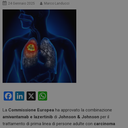
24 Gennaio 2025
Marco Landucci
F
Li
X
W
a
n
h
La
Commissione Europea
ha approvato la combinazione
ce
ke
at
amivantamab e lazertinib
di
Johnson & Johnson
per il
b
dI
s
trattamento di prima linea di persone adulte con
carcinoma