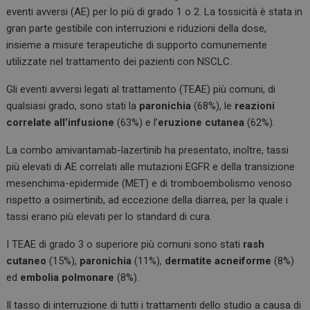
eventi avversi (AE) per lo più di grado 1 o 2. La tossicità è stata in
gran parte gestibile con interruzioni e riduzioni della dose,
insieme a misure terapeutiche di supporto comunemente
utilizzate nel trattamento dei pazienti con NSCLC.
Gli eventi avversi legati al trattamento (TEAE) più comuni, di
qualsiasi grado, sono stati la
paronichia
(68%), le
reazioni
correlate all’infusione
(63%) e l’
eruzione cutanea
(62%).
La combo amivantamab-lazertinib ha presentato, inoltre, tassi
più elevati di AE correlati alle mutazioni EGFR e della transizione
mesenchima-epidermide (MET) e di tromboembolismo venoso
rispetto a osimertinib, ad eccezione della diarrea, per la quale i
tassi erano più elevati per lo standard di cura.
I TEAE di grado 3 o superiore più comuni sono stati
rash
cutaneo
(15%),
paronichia
(11%),
dermatite acneiforme
(8%)
ed
embolia polmonare
(8%).
Il tasso di interruzione di tutti i trattamenti dello studio a causa di