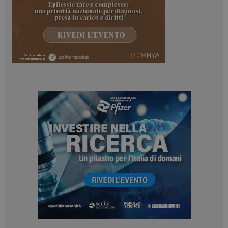
Necessari
Marketing
I cookie necessari contribuiscono a rendere fruibile il
sito web abilitandone funzionalità di base quali la
navigazione sulle pagine e l'accesso alle aree
protette del sito. Il sito web non è in grado di
funzionare correttamente senza questi cookie.
NOME
FORNITORE / DOMINIO
SCADENZA
_ga
1 anno 1
Google LLC
mese
.dailyhealthindustry.it