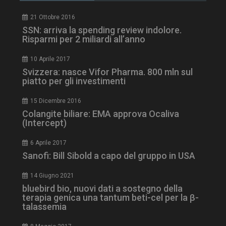
21 Ottobre 2016
SSN: arriva la spending review indolore.
tracking-sites-
www.dailyhealthindustry.it
4
Risparmi per 2 miliardi all’anno
ironfish-tracking-
settimane
enable
2 giorni
10 Aprile 2017
Svizzera: nasce Vifor Pharma. 800 mln sul
piatto per gli investimenti
CookieScriptConsent
5 mesi 3
CookieScript
settimane
www.dailyhealthindustry.it
15 Dicembre 2016
Colangite biliare: EMA approva Ocaliva
(Intercept)
6 Aprile 2017
Sanofi: Bill Sibold a capo del gruppo in USA
14 Giugno 2021
bluebird bio, nuovi dati a sostegno della
terapia genica una tantum beti-cel per la β-
talassemia