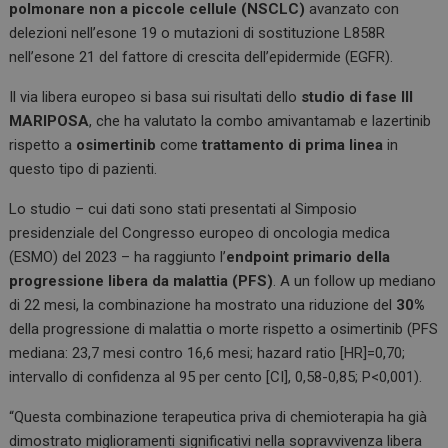
o
n
A
polmonare non a piccole cellule (NSCLC)
avanzato con
delezioni nell’esone 19 o mutazioni di sostituzione L858R
o
p
nell’esone 21 del fattore di crescita dell’epidermide (EGFR).
k
p
Il via libera europeo si basa sui risultati dello
studio di fase III
MARIPOSA
, che ha valutato la combo amivantamab e lazertinib
rispetto a
osimertinib
come
trattamento di prima linea
in
questo tipo di pazienti.
Lo studio – cui dati sono stati presentati al Simposio
presidenziale del Congresso europeo di oncologia medica
(ESMO) del 2023 – ha raggiunto l’
endpoint primario della
progressione libera da malattia (PFS)
. A un follow up mediano
di 22 mesi, la combinazione ha mostrato una riduzione del
30%
della progressione di malattia o morte rispetto a osimertinib (PFS
mediana: 23,7 mesi contro 16,6 mesi; hazard ratio [HR]=0,70;
intervallo di confidenza al 95 per cento [CI], 0,58-0,85; P<0,001).
“Questa combinazione terapeutica priva di chemioterapia ha già
dimostrato miglioramenti significativi nella sopravvivenza libera