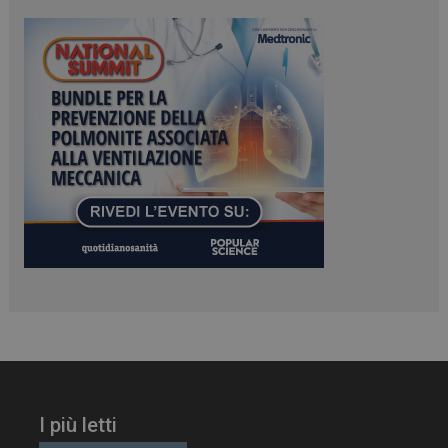
ironfish-session-id
settimane
2 giorni
ARRAffinity
Sessione
Microsoft Corporation
.www.dailyhealthindustry.it
_ga_Z2VT792F98
.dailyhealthindustry.it
1 anno 1
mese
I più letti