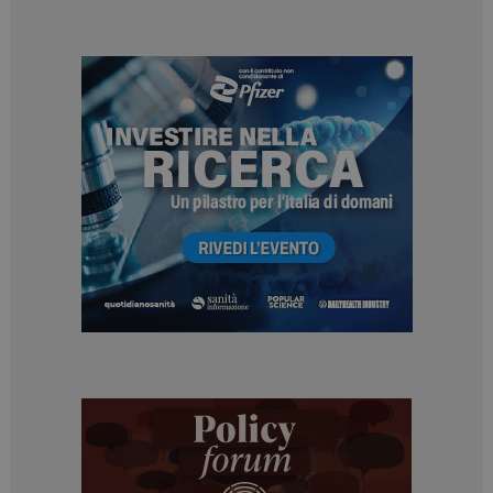
sito web abilitandone funzionalità di base quali la
navigazione sulle pagine e l'accesso alle aree
protette del sito. Il sito web non è in grado di
funzionare correttamente senza questi cookie.
NOME
FORNITORE / DOMINIO
SCADENZA
_ga
1 anno 1
Google LLC
mese
.dailyhealthindustry.it