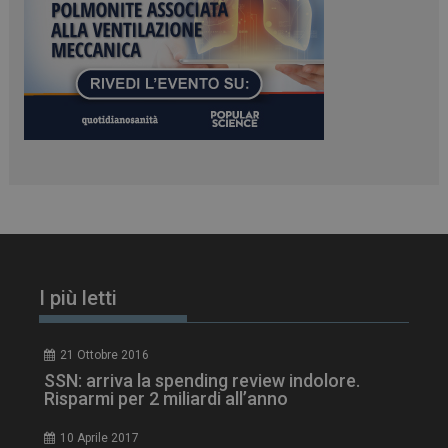
ARRAffinity
Sessione
Microsoft Corporation
.www.dailyhealthindustry.it
I più letti
_ga_Z2VT792F98
.dailyhealthindustry.it
1 anno 1
mese
21 Ottobre 2016
SSN: arriva la spending review indolore.
Risparmi per 2 miliardi all’anno
10 Aprile 2017
tracking-sites-
www.dailyhealthindustry.it
4