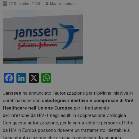
22 Dicembre 2020
Marco Landucci
F
Li
X
W
a
n
h
Janssen
ha annunciato l’autorizzazione per rilpivirina iniettiva in
ce
ke
at
combinazione con
cabotegravir iniettivo e
compresse di ViiV
b
dI
s
Healthcare
nell’Unione Europea
per il trattamento
o
n
A
dell’infezione da HIV-1 negli adulti in soppressione virologica.
Con questa autorizzazione, per la prima volta le persone affette
o
p
da HIV in Europa possono ricevere un trattamento iniettabile a
k
p
lunga durata d’azione che elimina la necessità di assumere