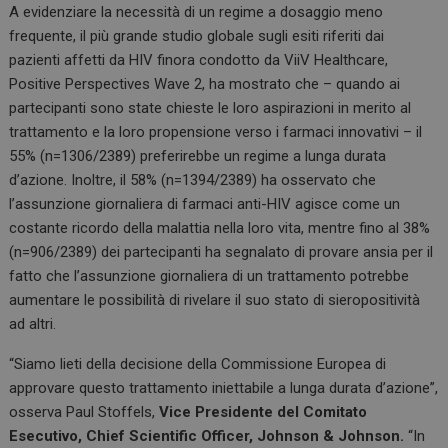
A evidenziare la necessità di un regime a dosaggio meno
frequente, il più grande studio globale sugli esiti riferiti dai
pazienti affetti da HIV finora condotto da ViiV Healthcare,
Positive Perspectives Wave 2, ha mostrato che – quando ai
partecipanti sono state chieste le loro aspirazioni in merito al
trattamento e la loro propensione verso i farmaci innovativi – il
55% (n=1306/2389) preferirebbe un regime a lunga durata
d’azione. Inoltre, il 58% (n=1394/2389) ha osservato che
l’assunzione giornaliera di farmaci anti-HIV agisce come un
costante ricordo della malattia nella loro vita, mentre fino al 38%
(n=906/2389) dei partecipanti ha segnalato di provare ansia per il
fatto che l’assunzione giornaliera di un trattamento potrebbe
aumentare le possibilità di rivelare il suo stato di sieropositività
ad altri.
“Siamo lieti della decisione della Commissione Europea di
approvare questo trattamento iniettabile a lunga durata d’azione”,
osserva Paul Stoffels,
Vice Presidente del Comitato
Esecutivo, Chief Scientific Officer, Johnson & Johnson.
“In