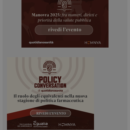
ARRAffinitySameSite
Sessione
Microsoft Corporation
.www.dailyhealthindustry.it