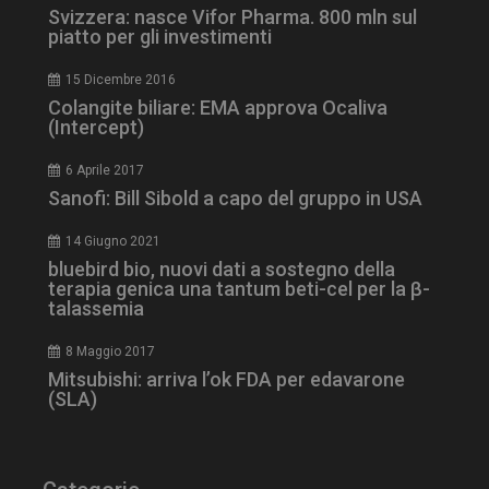
ironfish-tracking-
settimane
Svizzera: nasce Vifor Pharma. 800 mln sul
enable
2 giorni
piatto per gli investimenti
15 Dicembre 2016
Colangite biliare: EMA approva Ocaliva
CookieScriptConsent
5 mesi 3
CookieScript
(Intercept)
settimane
www.dailyhealthindustry.it
6 Aprile 2017
Sanofi: Bill Sibold a capo del gruppo in USA
14 Giugno 2021
bluebird bio, nuovi dati a sostegno della
terapia genica una tantum beti-cel per la β-
talassemia
8 Maggio 2017
Mitsubishi: arriva l’ok FDA per edavarone
(SLA)