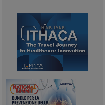
PHPSESSID
Sessione
PHP.net
www.dailyhealthindustry.it
tracking-sites-
www.dailyhealthindustry.it
4
ironfish-session-id
settimane
2 giorni