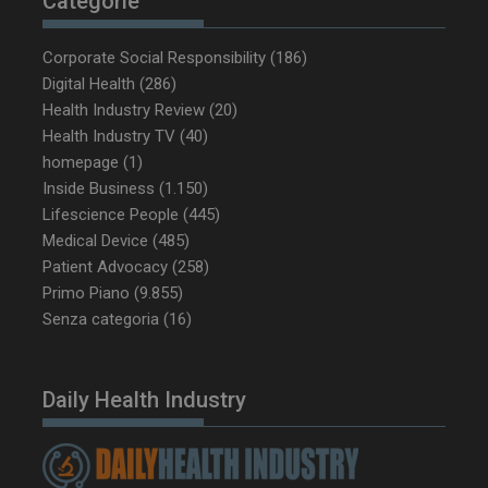
Categorie
NOME
FORNITORE / DOMINIO
SCA
Corporate Social Responsibility
(186)
__Secure-ROLLOUT_TOKEN
.youtube.com
5 m
sett
Digital Health
(286)
Health Industry Review
(20)
Health Industry TV
(40)
homepage
(1)
Inside Business
(1.150)
Lifescience People
(445)
tracking-sites-ironfish-
www.dailyhealthindustry.it
tracking-named-enable
sett
Medical Device
(485)
2 g
Patient Advocacy
(258)
Primo Piano
(9.855)
Senza categoria
(16)
__Secure-YNID
.youtube.com
5 m
sett
Daily Health Industry