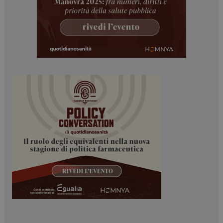
Necessari
Marketing
I cookie necessari contribuiscono a rendere fruibile il
sito web abilitandone funzionalità di base quali la
navigazione sulle pagine e l'accesso alle aree
protette del sito. Il sito web non è in grado di
funzionare correttamente senza questi cookie.
NOME
FORNITORE / DOMINIO
SCADENZA
_ga
1 anno 1
Google LLC
mese
.dailyhealthindustry.it