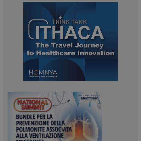
ARRAffinitySameSite
Sessione
Microsoft Corporation
.www.dailyhealthindustry.it