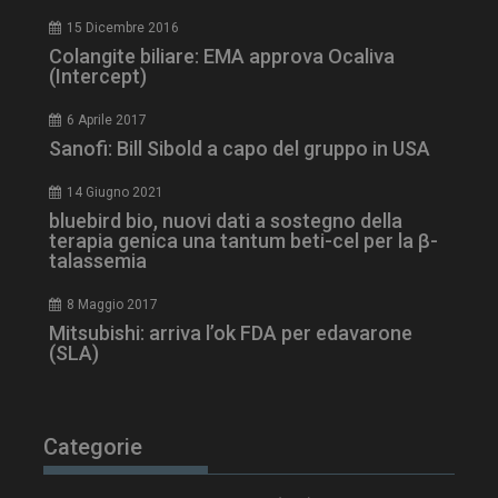
15 Dicembre 2016
Colangite biliare: EMA approva Ocaliva
(Intercept)
tracking-sites-
www.dailyhealthindustry.it
4
ironfish-session-id
settimane
2 giorni
6 Aprile 2017
Sanofi: Bill Sibold a capo del gruppo in USA
14 Giugno 2021
ARRAffinity
Sessione
Microsoft Corporation
bluebird bio, nuovi dati a sostegno della
.www.dailyhealthindustry.it
terapia genica una tantum beti-cel per la β-
talassemia
8 Maggio 2017
Mitsubishi: arriva l’ok FDA per edavarone
(SLA)
Categorie