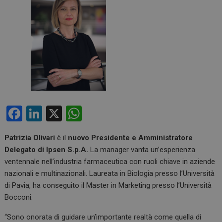
F
Li
X
W
a
n
h
Patrizia Olivari
è il
nuovo Presidente e Amministratore
ce
ke
at
Delegato di Ipsen S.p.A.
La manager vanta un’esperienza
b
dI
s
ventennale nell’industria farmaceutica con ruoli chiave in aziende
o
n
A
nazionali e multinazionali. Laureata in Biologia presso l’Università
di Pavia, ha conseguito il Master in Marketing presso l’Università
o
p
Bocconi.
k
p
“Sono onorata di guidare un’importante realtà come quella di