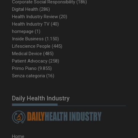
Corporate Social Responsibility
(186)
Digital Health
(286)
_ga_Z2VT792F98
.dailyhealthindustry.it
1 anno 1
mese
Health Industry Review
(20)
Health Industry TV
(40)
homepage
(1)
Inside Business
(1.150)
tracking-sites-
www.dailyhealthindustry.it
4
Lifescience People
(445)
ironfish-tracking-
settimane
Medical Device
(485)
enable
2 giorni
Patient Advocacy
(258)
Primo Piano
(9.855)
Senza categoria
(16)
CookieScriptConsent
5 mesi 3
CookieScript
settimane
www.dailyhealthindustry.it
Daily Health Industry
Home