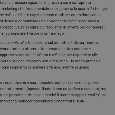
re le pressioni riguardanti i prezzi a cui è sottoposta
o di marketing che fondamentalmente ignorava la quarta P che ogni
ché
policy-maker
e
payer
cercano modi per controllare i costi
 si riesce a comunicare una convincente
value proposition
a
l prezzo. L’uso sempre più frequente di offerte per contenere i
el comunicare il valore di un farmaco.
one-size-fits-all
e focalizzato sul prodotto. Tuttavia, mentre i
ui vivono ruotano attorno allo stesso obiettivo comune –
n approccio
one-size-fit-all
non è efficace per rispondere alle
diverso per ogni mercato non è realistico. Un modo pratico è
di ogni segmento in maniera efficace, mentre si usano
rsi su metodi di misura obsoleti, come il numero dei pazienti
o un trattamento (spesso illustrati con un grafico a cascata), ma
o del paziente e del
payer
: perché il mercato appare così? Quali
 I marketing manager dovrebbero concentrarsi sulla