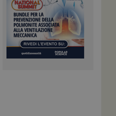
igazione sulle pagine
kie.
 Google Universal
nificativo del
tilizzato da Google.
stinguere utenti
o in modo casuale
uso in ogni richiesta
colare i dati di
apporti di analisi dei
ome piattaforma di
el carico, questo
una sessione di
e gestite dallo