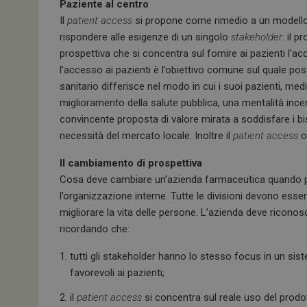
Paziente al centro
Il
patient access
si propone come rimedio a un modello 
rispondere alle esigenze di un singolo
stakeholder:
il pr
prospettiva che si concentra sul fornire ai pazienti l’a
l’accesso ai pazienti è l’obiettivo comune sul quale po
sanitario differisce nel modo in cui i suoi pazienti, medi
miglioramento della salute pubblica, una mentalità ince
convincente proposta di valore mirata a soddisfare i biso
necessità del mercato locale. Inoltre il
patient access
of
Il cambiamento di prospettiva
Cosa deve cambiare un’azienda farmaceutica quando 
l’organizzazione interne. Tutte le divisioni devono essere
migliorare la vita delle persone. L’azienda deve riconos
ricordando che:
tutti gli stakeholder hanno lo stesso focus in un sistem
favorevoli ai pazienti;
il
patient access
si concentra sul reale uso del prod