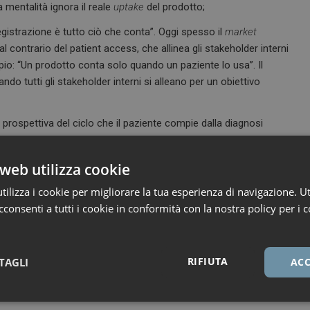
mentalità ignora il reale
uptake
del prodotto;
egistrazione è tutto ciò che conta”. Oggi spesso il
market
 contrario del patient access, che allinea gli stakeholder interni
ipio: “Un prodotto conta solo quando un paziente lo usa”. Il
ndo tutti gli stakeholder interni si alleano per un obiettivo
la prospettiva del ciclo che il paziente compie dalla diagnosi
one totale del flusso del payer: d
ove vengono sostenuti i costi?
finanziario?
.
web utilizza cookie
ilizza i cookie per migliorare la tua esperienza di navigazione. Ut
access
– il
patient access
cerca di creare soluzioni
win/win/win
consenti a tutti i cookie in conformità con la nostra policy per i c
 sanitario in generale. Il primo passo è un cambiamento di
tti ai pazienti che possono trarne vantaggio”. Formare gli
cesso. Altre elementi costitutivi possono essere i seguenti:
RIFIUTA
TAGLI
ACC
utte le funzioni e chiarire come ogni funzione influenza
Necessari
Marketing