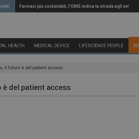
centi
Farmaci più sostenibili, l’OMS indica la strada agli enti re
Vaccini anti-Covid, il CHMP raccomanda l’aggiornamento 
ITAL HEALTH
MEDICAL DEVICE
LIFESCIENCE PEOPLE
A
, il futuro è del patient access
o è del patient access