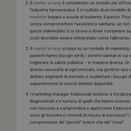
Il
market access
è considerato un rimedio per affronta
l’industria farmaceutica. È il risultato di un modell
marketer
impara a scuola di business: il prezzo. Poi
senza compromettere l’assistenza sanitaria, se non
questi stakeholder ci si ritrova a dover competere su
costi dovrebbe essere interpretato come fallimento n
Il
market access
si basa su un modello di marketing
pazienti hanno bisogni simili, i sistemi sanitari in c
migliorare la salute pubblica – in maniera diversa. U
diverse necessità di ogni mercato, ma gestirne uno 
definire segmenti di mercato e soddisfare i bisogni 
sapientemente le risorse limitate disponibili.
I marketing manager tradizionali tendono a focalizza
diagnosticati e il numero di quelli che hanno ricevut
non riescono a comprendere e apprezzare il percors
sono gli incentivi e i metodi di misura di successo?
comprensione del “perché” invece che del “cosa”.