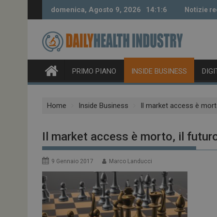
Skip
domenica, Agosto 9, 2026
14:1:7
Notizie re
to
content
PRIMO PIANO
INSIDE BUSINESS
DIG
Home
Inside Business
Il market access è morto
Il market access è morto, il futur
9 Gennaio 2017
Marco Landucci