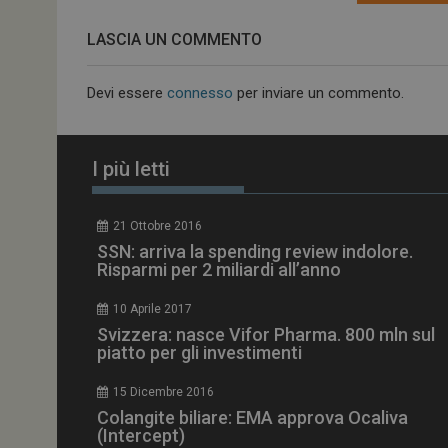
LASCIA UN COMMENTO
NOME
__Secure-ROLLOU
Devi essere
connesso
per inviare un commento.
tracking-sites-ironf
tracking-named-en
I più letti
__Secure-YNID
21 Ottobre 2016
SSN: arriva la spending review indolore.
Risparmi per 2 miliardi all’anno
VISITOR_PRIVACY_
10 Aprile 2017
Svizzera: nasce Vifor Pharma. 800 mln sul
piatto per gli investimenti
15 Dicembre 2016
YSC
Colangite biliare: EMA approva Ocaliva
(Intercept)