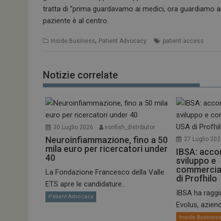
tratta di “prima guardavamo ai medici, ora guardiamo ai
PHPSESSID
paziente è al centro.
,
Inside Business
Patient Advocacy
patient access
tracking-sites-
Notizie correlate
ironfish-session-id
ARRAffinity
30 Luglio 2026
ironfish_distributor
_ga_Z2VT792F98
Neuroinfiammazione, fino a 50
27 Luglio 20
mila euro per ricercatori under
IBSA: acco
40
tracking-sites-
sviluppo e
ironfish-tracking-
commercial
La Fondazione Francesco della Valle
enable
di Profhilo
ETS apre le candidature...
CookieScriptConse
IBSA ha ragg
Patient Advocacy
Evolus, aziend
Inside Busines