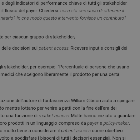
 degli indicatori di performance chiave di tutti gli stakeholder.
l flusso del payer. Chiedersi:
cosa sta cercando di ottenere il
anitario? In che modo questo intervento fornisce un contributo?
te per ciascun gruppo di stakeholder;
Necessari
Marketing
delle decisioni sul
patient access
. Ricevere input e consigli dei
tribuiscono a rendere fruibile il sito web abilitandone funzionalità di base quali la nav
protette del sito. Il sito web non è in grado di funzionare correttamente senza questi coo
gli stakeholder, per esempio: “Percentuale di persone che usano
FORNITORE / DOMINIO
SCADENZA
DESCRIZIONE
i medici che scelgono liberamente il prodotto per una certa
1 anno 1
Questo nome di cookie è associato a
Google LLC
mese
Analytics, che è un aggiornamento sig
.dailyhealthindustry.it
servizio di analisi più comunemente u
Questo cookie viene utilizzato per di
unici assegnando un numero generat
come identificatore del cliente. È incl
citazione dell’autore di fantascienza William Gibson aiuta a spiegare
di pagina in un sito e utilizzato per cal
visitatori, sessioni e campagne per i r
o mentre lottano per venire a patti con la fine dell’era dei
siti.
eato una funzione di
market access.
Molte hanno iniziato a guardare
e
Sessione
Quando si utilizza Microsoft Azure c
Microsoft Corporation
 loro prodotti in un linguaggio compreso da
payer
e
policy-maker
.
hosting e si abilita il bilanciamento d
.www.dailyhealthindustry.it
cookie garantisce che le richieste di 
no molto bene a considerare il
patient access
come obiettivo
navigazione del visitatore siano sempr
stesso server nel cluster.
volto a soddisfare i bisogni di tutti i decisori essenziali. Non si