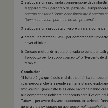
sviluppare una profonda comprensione degli obiettivi e
Mappare tutto il percorso del paziente. Comprendere i
sistema sanitario? Come viene finanziato il sistema s
Questo intervento potrebbe creare problemi?
;
sviluppare una proposta di valore chiara e convincen
creare una matrice SWOT per comprendere l’impatto 
I cookie necessari con
payer all’inizio;
e l'accesso alle aree 
Cercare metodi di misura che vadano bene per tutti 
NOME
il prodotto per lo scopo concepito” o “Percentuale d
_ga
terapia”.
Conclusioni
“Il futuro è già qui, è solo mal distribuito”. La famosa 
i vari percorsi che le aziende sanitarie stanno esplorand
blockbuster
. Quasi tutte le aziende sanitarie hanno cr
ARRAffinitySameSit
alle competenze richieste per comunicare il valore dei
Tuttavia, per avere davvero successo, tali aziende fan
generale e a sviluppare un approccio
multi-stakeholder