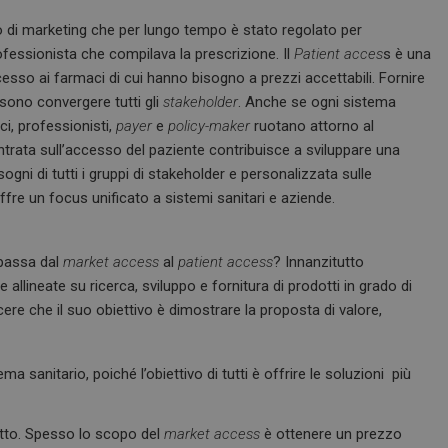
di marketing che per lungo tempo è stato regolato per
ofessionista che compilava la prescrizione. Il
Patient acces
s è una
ccesso ai farmaci di cui hanno bisogno a prezzi accettabili. Fornire
ssono convergere tutti gli
stakeholder
. Anche se ogni sistema
ci, professionisti,
payer
e
policy-maker
ruotano attorno al
ntrata sull’accesso del paziente contribuisce a sviluppare una
gni di tutti i gruppi di stakeholder e personalizzata sulle
fre un focus unificato a sistemi sanitari e aziende.
passa dal
market access
al
patient access
? Innanzitutto
 allineate su ricerca, sviluppo e fornitura di prodotti in grado di
cere che il suo obiettivo è dimostrare la proposta di valore,
a sanitario, poiché l’obiettivo di tutti è offrire le soluzioni più
otto. Spesso lo scopo del
market access
è ottenere un prezzo