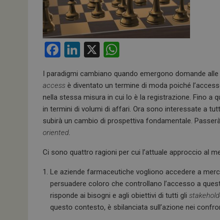
F
Li
X
W
a
n
h
I paradigmi cambiano quando emergono domande alle qu
ce
ke
at
access
è diventato un termine di moda poiché l’accesso 
b
dI
s
nella stessa misura in cui lo è la registrazione. Fino 
o
n
A
in termini di volumi di affari. Ora sono interessate a tutt
subirà un cambio di prospettiva fondamentale. Passerà 
o
p
oriented
.
k
p
Ci sono quattro ragioni per cui l’attuale approccio al me
Le aziende farmaceutiche vogliono accedere a mercati,
persuadere coloro che controllano l’accesso a quest
risponde ai bisogni e agli obiettivi di tutti gli
stakehold
questo contesto, è sbilanciata sull’azione nei confro