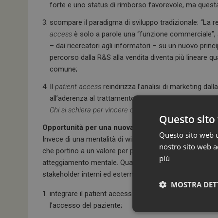
forte e uno status di rimborso favorevole, ma questa 
scompare il paradigma di sviluppo tradizionale: “La r
access
è solo a parole una “funzione commerciale”, al
– dai ricercatori agli informatori – su un nuovo princ
percorso dalla R&S alla vendita diventa più lineare qua
comune;
Il
patient access
reindirizza l’analisi di marketing dal
all’aderenza al trattamento a quella di una comprensi
Chi si schiera per vincere o perdere dal punto di vista 
Questo sito 
Opportunità per una nuova era
Questo sito web ut
Invece di una mentalità di win/lose – cuore del
market 
nostro sito web ac
che portino a un valore per pazienti, aziende e sistema
più
atteggiamento mentale. Qual è l’obiettivo? “Dare i prodo
stakeholder interni ed esterni è una delle chiavi di suc
MOSTRA DET
integrare il patient access come principio guida per t
l’accesso del paziente;