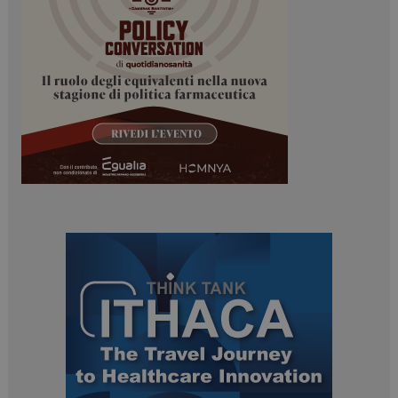
mese
.dailyhealthindustry.it