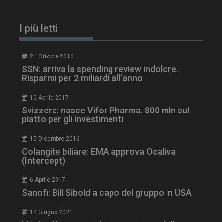
I più letti
21 Ottobre 2016
SSN: arriva la spending review indolore.
Risparmi per 2 miliardi all’anno
10 Aprile 2017
Svizzera: nasce Vifor Pharma. 800 mln sul
piatto per gli investimenti
tracking-sites-
www.dailyhealthindustry.it
4
ironfish-session-id
settimane
15 Dicembre 2016
2 giorni
Colangite biliare: EMA approva Ocaliva
(Intercept)
6 Aprile 2017
ARRAffinity
Sessione
Microsoft Corporation
.www.dailyhealthindustry.it
Sanofi: Bill Sibold a capo del gruppo in USA
14 Giugno 2021