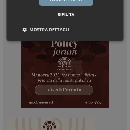
RIFIUTA
MOSTRA DETTAGLI
Necessari
Marketing
Necessari
Marketing
I cookie necessari contribuiscono a rendere fruibile il
sito web abilitandone funzionalità di base quali la
navigazione sulle pagine e l'accesso alle aree
protette del sito. Il sito web non è in grado di
funzionare correttamente senza questi cookie.
NOME
FORNITORE / DOMINIO
SCADENZA
_ga
1 anno 1
Google LLC