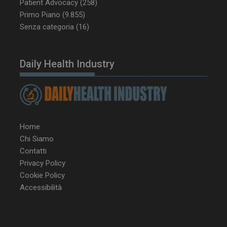
Patient Advocacy
(258)
settimane
www.dailyhealthindustry.it
Primo Piano
(9.855)
Senza categoria
(16)
Daily Health Industry
Home
Chi Siamo
Contatti
Privacy Policy
Cookie Policy
NOME
FORNITORE / DOMINIO
SCA
Accessibilità
__Secure-ROLLOUT_TOKEN
.youtube.com
5 m
sett