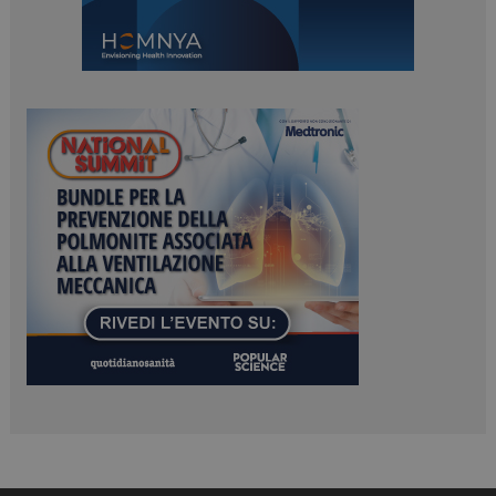
ARRAffinitySameSite
Sessione
Microsoft Corporation
.www.dailyhealthindustry.it
PHPSESSID
Sessione
PHP.net
www.dailyhealthindustry.it