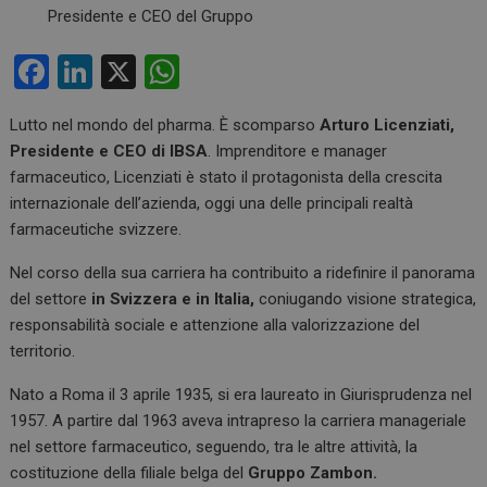
F
Li
X
W
a
n
h
Lutto nel mondo del pharma. È scomparso
Arturo Licenziati,
ce
ke
at
Presidente e CEO di IBSA
. Imprenditore e manager
b
dI
s
farmaceutico, Licenziati è stato il protagonista della crescita
o
n
A
internazionale dell’azienda, oggi una delle principali realtà
farmaceutiche svizzere.
o
p
k
p
Nel corso della sua carriera ha contribuito a ridefinire il panorama
del settore
in Svizzera e in Italia,
coniugando visione strategica,
responsabilità sociale e attenzione alla valorizzazione del
territorio.
Nato a Roma il 3 aprile 1935, si era laureato in Giurisprudenza nel
1957. A partire dal 1963 aveva intrapreso la carriera manageriale
nel settore farmaceutico, seguendo, tra le altre attività, la
costituzione della filiale belga del
Gruppo Zambon.