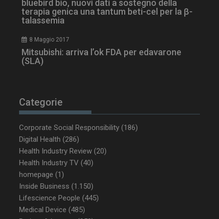
bluebird bio, nuovi dati a sostegno della
terapia genica una tantum beti-cel per la β-
talassemia
8 Maggio 2017
Mitsubishi: arriva l’ok FDA per edavarone
(SLA)
Categorie
_ga_Z2VT792F98
.dailyhealthindustry.it
1 anno 1
mese
Corporate Social Responsibility
(186)
Digital Health
(286)
Health Industry Review
(20)
tracking-sites-
www.dailyhealthindustry.it
4
Health Industry TV
(40)
ironfish-tracking-
settimane
enable
2 giorni
homepage
(1)
Inside Business
(1.150)
Lifescience People
(445)
Medical Device
(485)
CookieScriptConsent
5 mesi 3
CookieScript