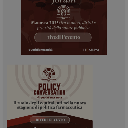
ARRAffinitySameSite
Sessione
Microsoft Corporation
.www.dailyhealthindustry.it
PHPSESSID
Sessione
PHP.net
www.dailyhealthindustry.it