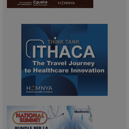
tracking-sites-
www.dailyhealthindustry.it
4
ironfish-session-id
settimane
2 giorni
ARRAffinity
Sessione
Microsoft Corporation
.www.dailyhealthindustry.it