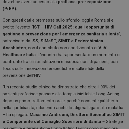
dovrebbe avere accesso alla
profilassi pre-esposizione
(PrEP).
Con questi dati e premesse sullo sfondo, oggi a Roma si è
svolto l’evento “
IST – HIV Call 2025: quali opportunità di
gestione e prevenzione per l’emergenza sanitaria silente
”,
patrocinato da
ISS, SIMaST, SIMIT e Federchimica
Assobiotec
, con il contributo non condizionato di
ViiV
Healthcare Italia
. L’incontro ha rappresentato un momento di
confronto tra clinici, istituzioni e associazioni di pazienti, con
focus sulle innovazioni terapeutiche e sulle sfide della
prevenzione dell’HIV.
“Un recente studio clinico ha dimostrato che oltre il 90% dei
pazienti preferisce passare alla terapia iniettabile Long-Acting
dopo un primo trattamento orale, perché consente più libertà
nella quotidianità, riducendo anche lo stigma legato alla malattia
– ha spiegato
Massimo Andreoni, Direttore Scientifico SIMIT
e Componente del Consiglio Superiore di Sanità
– Strategie
preventive e terapeutiche Long-Acting favoriscono maggiore