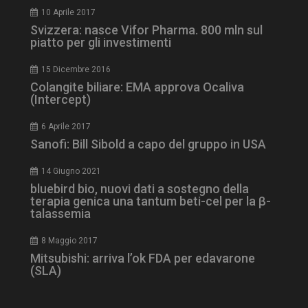
CookieScriptConsent
5 mesi 3
CookieScript
10 Aprile 2017
settimane
www.dailyhealthindustry.it
Svizzera: nasce Vifor Pharma. 800 mln sul
piatto per gli investimenti
15 Dicembre 2016
Colangite biliare: EMA approva Ocaliva
(Intercept)
6 Aprile 2017
Sanofi: Bill Sibold a capo del gruppo in USA
14 Giugno 2021
bluebird bio, nuovi dati a sostegno della
terapia genica una tantum beti-cel per la β-
talassemia
8 Maggio 2017
Mitsubishi: arriva l’ok FDA per edavarone
NOME
FORNITORE / DOMINIO
SCA
(SLA)
__Secure-ROLLOUT_TOKEN
.youtube.com
5 m
sett