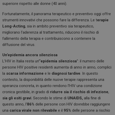
superiore rispetto alle donne (40 anni).
Fortunatamente, il panorama terapeutico e preventivo oggi offre
strumenti innovativi che possono fare la differenza. Le t
erapie
Long-Acting
, sia in ambito preventivo sia terapeutico,
migliorano l’aderenza al trattamento, riducono il rischio di
fallimento della terapia e contribuiscono a contenere la
diffusione del virus.
Un’epidemia ancora silenziosa
L’HIV in Italia resta un’“
epidemia silenziosa
”: il numero delle
persone HIV positive residenti aumenta di anno in anno, complici
la
scarsa informazione
e le
diagnosi tardive
. In questo
contesto, la disponibilità delle nuove terapie rappresenta una
speranza concreta, in quanto rendono l’HIV una condizione
cronica gestibile, in grado di
ridurre sia il rischio di infezione
,
sia gli esiti gravi
. Secondo le stime di
UNAIDS,
alla fine di
questo anno, l’
86%
delle persone con HIV dovrebbe raggiungere
una
carica virale non rilevabile
e il
95%
delle persone a rischio