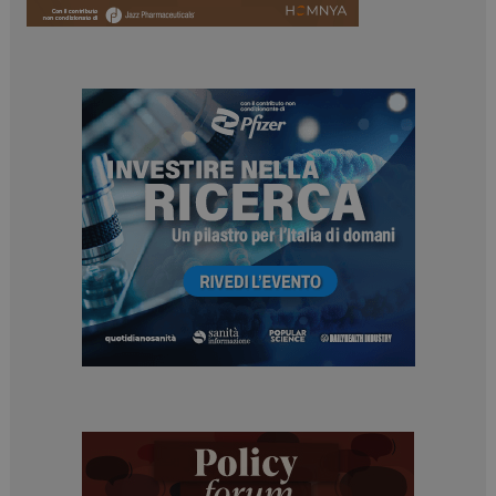
_ga
1 anno 1
Google LLC
mese
.dailyhealthindustry.it