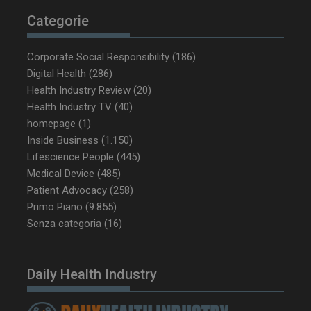
Categorie
Corporate Social Responsibility
(186)
tracking-sites-ironfish-
www.dailyhealthindustry.it
Digital Health
(286)
tracking-named-enable
sett
Health Industry Review
(20)
2 g
Health Industry TV
(40)
homepage
(1)
Inside Business
(1.150)
Lifescience People
(445)
__Secure-YNID
.youtube.com
5 m
Medical Device
(485)
sett
Patient Advocacy
(258)
Primo Piano
(9.855)
Senza categoria
(16)
Daily Health Industry