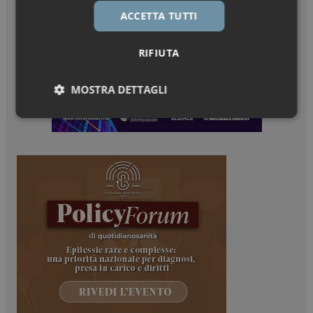
ACCETTA TUTTI
RIFIUTA
MOSTRA DETTAGLI
Necessari
Marketing
Necessari
Marketing
I cookie necessari contribuiscono a rendere fruibile il
sito web abilitandone funzionalità di base quali la
navigazione sulle pagine e l'accesso alle aree
protette del sito. Il sito web non è in grado di
funzionare correttamente senza questi cookie.
NOME
FORNITORE / DOMINIO
SCADENZA