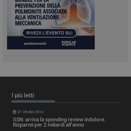
_ga_Z2VT792F98
.dailyhealthindustry.it
1 anno 1
mese
I più letti
tracking-sites-
www.dailyhealthindustry.it
4
ironfish-tracking-
settimane
enable
2 giorni
21 Ottobre 2016
SSN: arriva la spending review indolore.
Risparmi per 2 miliardi all’anno