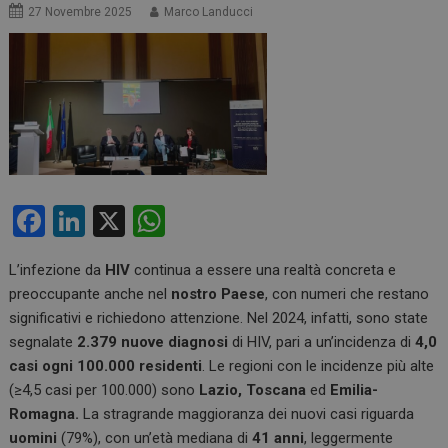
27 Novembre 2025
Marco Landucci
F
Li
X
W
a
n
h
L’infezione da
HIV
continua a essere una realtà concreta e
ce
ke
at
preoccupante anche nel
nostro Paese
, con numeri che restano
b
dI
s
significativi e richiedono attenzione. Nel 2024, infatti, sono state
o
n
A
segnalate
2.379 nuove diagnosi
di HIV, pari a un’incidenza di
4,0
casi ogni 100.000 residenti
. Le regioni con le incidenze più alte
o
p
(≥4,5 casi per 100.000) sono
Lazio, Toscana
ed
Emilia-
k
p
Romagna.
La stragrande maggioranza dei nuovi casi riguarda
uomini
(79%), con un’età mediana di
41 anni
, leggermente