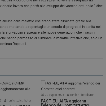
 vaccini. Ricordo che nel 1962 il premio venne assegnato ad
zionario lavoro che portò allo sviluppo del vaccino anti-polio ” dice
 alcune delle malattie che erano state eliminate grazie alla
rnando mettendo a repentaglio un secolo di progressi in sanità nel
are di vaccini e spiegare alle nuove generazioni che i vaccini
erché hanno permesso di eliminare le malattie infettive che, solo un
continua Rappuoli.
30 Luglio 2026
ironfish_distributor
FAST-EU, AIFA aggiorna
26
ironfish_distributor
l’elenco dei Comitati etici