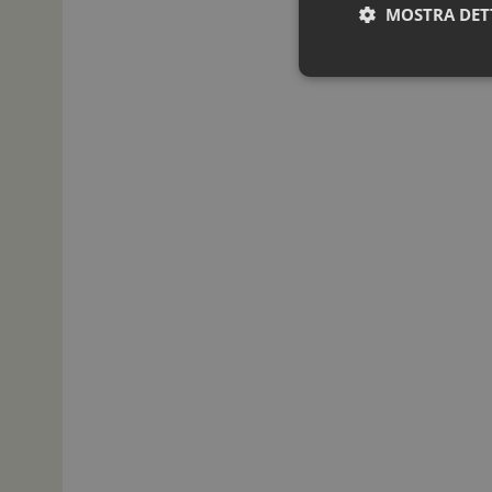
MOSTRA DET
I cookie necessari con
e l'accesso alle aree 
NOME
_ga