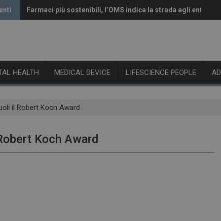
enti
Farmaci più sostenibili, l’OMS indica la strada agli enti rego
Vaccini anti-Covid, il CHMP raccomanda l’aggiornamento a
ITAL HEALTH
MEDICAL DEVICE
LIFESCIENCE PEOPLE
A
oli il Robert Koch Award
 Robert Koch Award