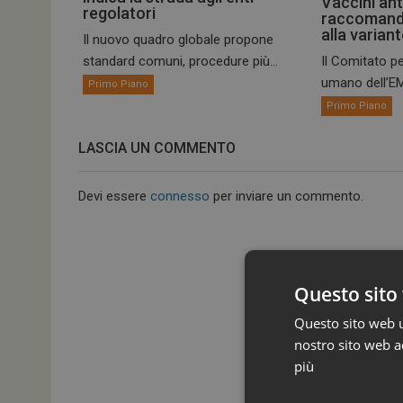
Vaccini ant
regolatori
raccomand
alla varian
Il nuovo quadro globale propone
standard comuni, procedure più...
Il Comitato pe
umano dell’EM
Primo Piano
Primo Piano
LASCIA UN COMMENTO
Devi essere
connesso
per inviare un commento.
Questo sito 
Questo sito web ut
nostro sito web ac
più