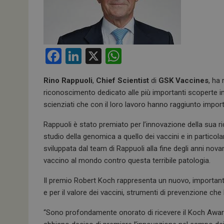
F
Li
X
W
a
n
h
Rino Rappuoli
,
Chief Scientist
di
GSK Vaccines
, ha
ce
ke
at
riconoscimento dedicato alle più importanti scoperte in
b
dI
s
scienziati che con il loro lavoro hanno raggiunto impor
o
n
A
Rappuoli è stato premiato per l’innovazione della sua ri
o
p
studio della genomica a quello dei vaccini e in particol
k
p
sviluppata dal team di Rappuoli alla fine degli anni nova
vaccino al mondo contro questa terribile patologia.
Il premio Robert Koch rappresenta un nuovo, importante 
e per il valore dei vaccini, strumenti di prevenzione che
“Sono profondamente onorato di ricevere il Koch Award 