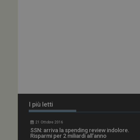
ARRAffinitySameSit
PHPSESSID
tracking-sites-
ironfish-session-id
ARRAffinity
I più letti
_ga_Z2VT792F98
21 Ottobre 2016
tracking-sites-
SSN: arriva la spending review indolore.
ironfish-tracking-
enable
Risparmi per 2 miliardi all’anno