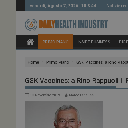
Skip
venerdì, Agosto 7, 2026
18:8:45
Notizie rec
to
content
PRIMO PIANO
INSIDE BUSINESS
DIG
Home
Primo Piano
GSK Vaccines: a Rino Rappu
GSK Vaccines: a Rino Rappuoli il
18 Novembre 2019
Marco Landucci