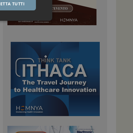
ETTA TUTTI
igazione sulle pagine
kie.
 Google Universal
nificativo del
tilizzato da Google.
stinguere utenti
o in modo casuale
uso in ogni richiesta
colare i dati di
apporti di analisi dei