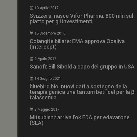
CookieScriptConse
10 Aprile 2017
Svizzera: nasce Vifor Pharma. 800 mln sul
piatto per gli investimenti
15 Dicembre 2016
NOME
Colangite biliare: EMA approva Ocaliva
(Intercept)
__Secure-ROLLOU
6 Aprile 2017
Sanofi: Bill Sibold a capo del gruppo in USA
tracking-sites-ironf
tracking-named-en
14 Giugno 2021
__Secure-YNID
bluebird bio, nuovi dati a sostegno della
terapia genica una tantum beti-cel per la β-
talassemia
8 Maggio 2017
VISITOR_PRIVACY_
Mitsubishi: arriva l’ok FDA per edavarone
(SLA)