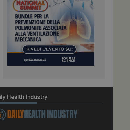
ome piattaforma di
el carico, questo
una sessione di
e gestite dallo
te sul linguaggio
erico utilizzato per
tente. Normalmente è
 il modo in cui
er il sito, ma un
di accesso per un
cazione per
 visitatore.
i Web eseguiti sulla
e utilizzato per il
i che le richieste
stradate allo stesso
ily Health Industry
zione.
gle Analytics per
azione per abilitare