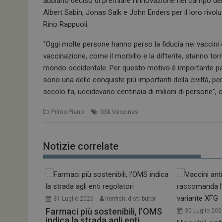
abbiano deciso di premiare l’innovazione nel campo dei
Albert Sabin, Jonas Salk e John Enders per il loro rivolu
Rino Rappuoli.
“Oggi molte persone hanno perso la fiducia nei vaccini e
vaccinazione, come il morbillo e la difterite, stanno to
mondo occidentale. Per questo motivo è importante parl
sono una delle conquiste più importanti della civiltà, p
secolo fa, uccidevano centinaia di milioni di persone”, 
Primo Piano
GSk Veccines
Notizie correlate
31 Luglio 2026
ironfish_distributor
Farmaci più sostenibili, l’OMS
30 Luglio 20
indica la strada agli enti