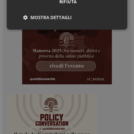
RIFIUTA
MOSTRA DETTAGLI
Necessari
Marketing
Necessari
Marketing
I cookie necessari contribuiscono a rendere fruibile il
sito web abilitandone funzionalità di base quali la
navigazione sulle pagine e l'accesso alle aree
protette del sito. Il sito web non è in grado di
funzionare correttamente senza questi cookie.
NOME
FORNITORE / DOMINIO
SCADENZA
_ga
1 anno 1
Google LLC
mese
.dailyhealthindustry.it