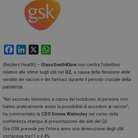
F
Li
X
W
a
n
h
(Reuters Health) –
GlaxoSmithKline
non centra l’obiettivo
ce
ke
at
relativo alle stime sugli utili nel
Q2,
a causa della flessione delle
b
dI
s
vendite dei vaccini e dei farmaci durante il periodo cruciale della
o
n
A
pandemia.
o
p
“Nel secondo trimestre, a causa del lockdown, le persone non
k
p
hanno praticamente avuto la possibilità di accedere ai vaccini”,
ha commentato la
CEO Emma Walmsley
nel corso della
conferenza stampa di presentazione dei dati del Q2.
Ora GSK prevede per l’intero anno una diminuzione degli utili
compresa tra l’1 e il 4%.