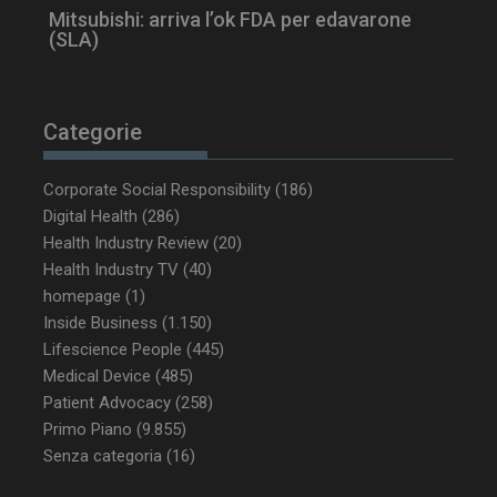
Mitsubishi: arriva l’ok FDA per edavarone
(SLA)
Categorie
_ga_Z2VT792F98
.dailyhealthindustry.it
1 anno 1
Corporate Social Responsibility
(186)
mese
Digital Health
(286)
Health Industry Review
(20)
Health Industry TV
(40)
homepage
(1)
tracking-sites-
www.dailyhealthindustry.it
4
Inside Business
(1.150)
ironfish-tracking-
settimane
enable
2 giorni
Lifescience People
(445)
Medical Device
(485)
Patient Advocacy
(258)
Primo Piano
(9.855)
CookieScriptConsent
5 mesi 3
CookieScript
settimane
www.dailyhealthindustry.it
Senza categoria
(16)