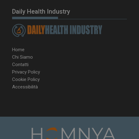
Daily Health Industry
Home
Chi Siamo
Contatti
Privacy Policy
Cookie Policy
Accessibilità
NOME
FORNITORE / DOMINIO
SCA
__Secure-ROLLOUT_TOKEN
.youtube.com
5 m
sett