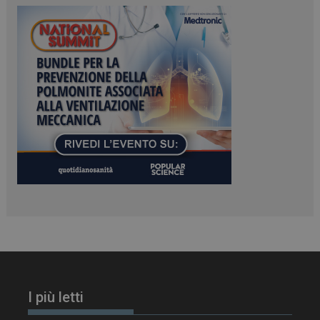
ARRAffinitySameSite
Sessione
Microsoft Corporation
.www.dailyhealthindustry.it
PHPSESSID
Sessione
PHP.net
www.dailyhealthindustry.it
I più letti