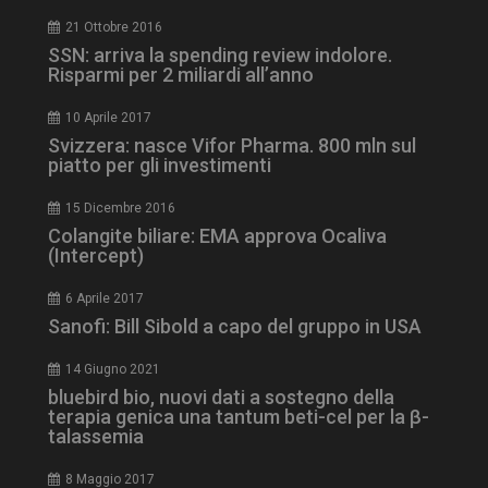
21 Ottobre 2016
SSN: arriva la spending review indolore.
Risparmi per 2 miliardi all’anno
10 Aprile 2017
Svizzera: nasce Vifor Pharma. 800 mln sul
piatto per gli investimenti
15 Dicembre 2016
tracking-sites-
www.dailyhealthindustry.it
4
Colangite biliare: EMA approva Ocaliva
ironfish-session-id
settimane
(Intercept)
2 giorni
6 Aprile 2017
Sanofi: Bill Sibold a capo del gruppo in USA
ARRAffinity
Sessione
Microsoft Corporation
.www.dailyhealthindustry.it
14 Giugno 2021
bluebird bio, nuovi dati a sostegno della
terapia genica una tantum beti-cel per la β-
talassemia
8 Maggio 2017