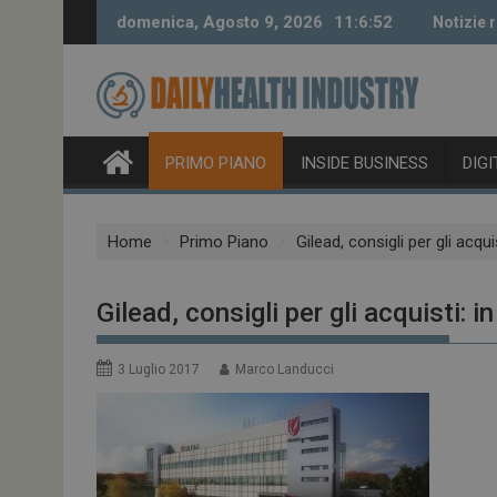
Skip
domenica, Agosto 9, 2026
11:6:53
Notizie 
to
content
PRIMO PIANO
INSIDE BUSINESS
DIG
Home
Primo Piano
Gilead, consigli per gli acqui
Gilead, consigli per gli acquisti: i
3 Luglio 2017
Marco Landucci