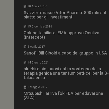
CookieScriptConse
10 Aprile 2017
Svizzera: nasce Vifor Pharma. 800 mln sul
piatto per gli investimenti
15 Dicembre 2016
NOME
Colangite biliare: EMA approva Ocaliva
(Intercept)
__Secure-ROLLOU
6 Aprile 2017
Sanofi: Bill Sibold a capo del gruppo in USA
tracking-sites-ironf
tracking-named-en
14 Giugno 2021
__Secure-YNID
bluebird bio, nuovi dati a sostegno della
terapia genica una tantum beti-cel per la β-
talassemia
8 Maggio 2017
VISITOR_PRIVACY_
Mitsubishi: arriva l’ok FDA per edavarone
(SLA)