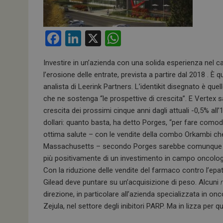
F
Li
X
W
a
n
h
Investire in un’azienda con una solida esperienza nel ca
ce
ke
at
l’erosione delle entrate, prevista a partire dal 2018 . 
b
dI
s
analista di Leerink Partners. L’identikit disegnato è qu
o
n
A
che ne sostenga “le prospettive di crescita”. E Vertex s
crescita dei prossimi cinque anni dagli attuali -0,5% al
o
p
dollari: quanto basta, ha detto Porges, “per fare com
k
p
ottima salute – con le vendite della combo Orkambi ch
Massachusetts – secondo Porges sarebbe comunque un
più positivamente di un investimento in campo oncologi
Con la riduzione delle vendite del farmaco contro l’epat
Gilead deve puntare su un’acquisizione di peso. Alcuni
direzione, in particolare all’azienda specializzata in 
Zejula, nel settore degli inibitori PARP. Ma in lizza per