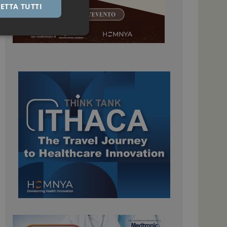
ETTA TUTTI
igazione sulle pagine
kie.
 Google Universal
nificativo del
tilizzato da Google.
stinguere utenti
o in modo casuale
uso in ogni richiesta
colare i dati di
apporti di analisi dei