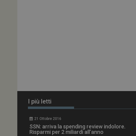
ARRAffinitySameSit
PHPSESSID
tracking-sites-
ironfish-session-id
ARRAffinity
I più letti
_ga_Z2VT792F98
21 Ottobre 2016
tracking-sites-
SSN: arriva la spending review indolore.
ironfish-tracking-
enable
Risparmi per 2 miliardi all’anno