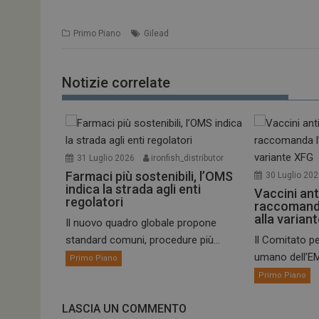
Primo Piano
Gilead
Notizie correlate
31 Luglio 2026
ironfish_distributor
Farmaci più sostenibili, l’OMS
30 Luglio 20
indica la strada agli enti
Vaccini ant
regolatori
raccomand
alla varian
Il nuovo quadro globale propone
standard comuni, procedure più...
Il Comitato pe
umano dell’EM
Primo Piano
Primo Piano
LASCIA UN COMMENTO