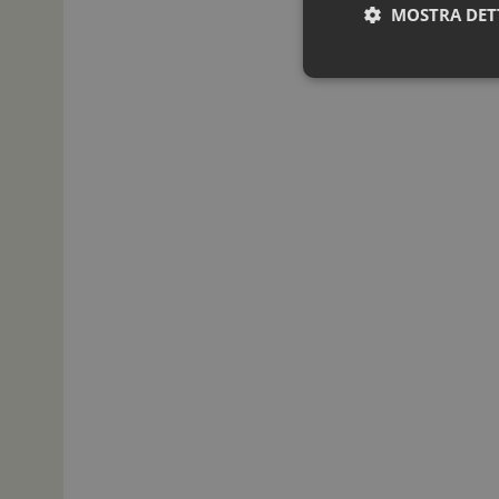
MOSTRA DET
I cookie necessari con
e l'accesso alle aree 
NOME
_ga