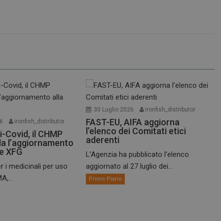
30 Luglio 2026
ironfish_distributor
FAST-EU, AIFA aggiorna
26
ironfish_distributor
l’elenco dei Comitati etici
i-Covid, il CHMP
aderenti
a l’aggiornamento
te XFG
L’Agenzia ha pubblicato l’elenco
r i medicinali per uso
aggiornato al 27 luglio dei...
A,...
Primo Piano