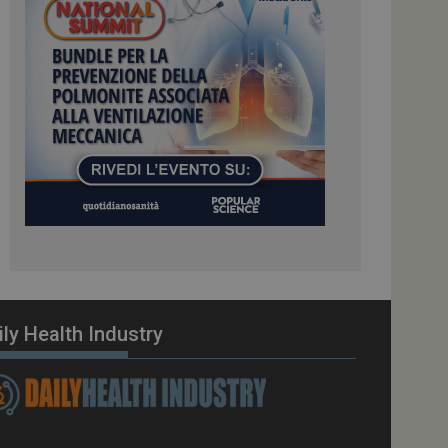
ome piattaforma di
el carico, questo
una sessione di
e gestite dallo
te sul linguaggio
erico utilizzato per
tente. Normalmente è
 il modo in cui
er il sito, ma un
di accesso per un
cazione per
 visitatore.
i Web eseguiti sulla
e utilizzato per il
i che le richieste
stradate allo stesso
ily Health Industry
zione.
gle Analytics per
azione per abilitare