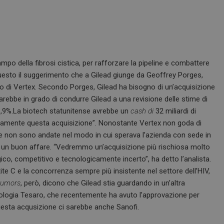
mpo della fibrosi cistica, per rafforzare la pipeline e combattere
È questo il suggerimento che a Gilead giunge da Geoffrey Porges,
ello di Vertex. Secondo Porges, Gilead ha bisogno di un’acquisizione
arebbe in grado di condurre Gilead a una revisione delle stime di
l’1,9%.La biotech statunitense avrebbe un
cash
di
32 miliardi di
odamente questa acquisizione”. Nonostante Vertex non goda di
e non sono andate nel modo in cui sperava l’azienda con sede in
 buon affare. “Vedremmo un’acquisizione più rischiosa molto
co, competitivo e tecnologicamente incerto”, ha detto l’analista.
ite C e la concorrenza sempre più insistente nel settore dell’HIV,
rumors
, però, dicono che Gilead stia guardando in un’altra
oncologia Tesaro, che recentemente ha avuto l’approvazione per
 questa acqusizione ci sarebbe anche Sanofi.