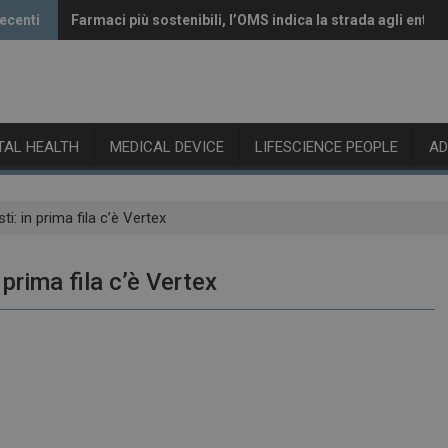
recenti
Farmaci più sostenibili, l’OMS indica la strada agli enti r
Vaccini anti-Covid, il CHMP raccomanda l’aggiornamento
ITAL HEALTH
MEDICAL DEVICE
LIFESCIENCE PEOPLE
A
sti: in prima fila c’è Vertex
n prima fila c’è Vertex