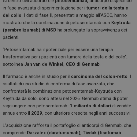
o
p
Al centro dell’accordo c’è
petosemtamab,
anticorpo bispecifico
k
p
in fase avanzata di sperimentazione per i
tumori della testa e
del collo.
I dati di fase II, presentati a maggio all’ASCO, hanno
mostrato che la combinazione di petosemtamab con
Keytruda
(pembrolizumab)
di
MSD
ha prolungato la sopravvivenza dei
pazienti.
“Petosemtamab ha il potenziale per essere una terapia
trasformativa per i pazienti con tumore della testa e del collo”,
sottolinea
Jan van de Winkel, CEO di Genmab
.
Il farmaco è anche in studio per il
carcinoma del colon-retto
. I
risultati di uno studio di conferma di fase avanzata, che
confronterà la combinazione petosemtamab-Keytruda con
Keytruda da solo, sono attesi nel 2026. Genmab stima di poter
raggiungere con petosemtamab
1 miliardo di dollari
di vendite
annue entro il
2029,
con ulteriore crescita negli anni successivi.
L’acquisizione rafforza il portafoglio di anticorpi di Genmab, che
comprende
Darzalex (daratumumab)
,
Tivdak (tisotumab