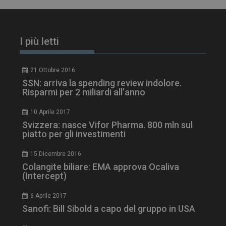
I più letti
21 Ottobre 2016
SSN: arriva la spending review indolore.
Risparmi per 2 miliardi all’anno
10 Aprile 2017
Svizzera: nasce Vifor Pharma. 800 mln sul
piatto per gli investimenti
tracking-sites-
www.dailyhealthindustry.it
4
ironfish-session-id
settimane
2 giorni
15 Dicembre 2016
Colangite biliare: EMA approva Ocaliva
(Intercept)
ARRAffinity
Sessione
Microsoft Corporation
6 Aprile 2017
.www.dailyhealthindustry.it
Sanofi: Bill Sibold a capo del gruppo in USA