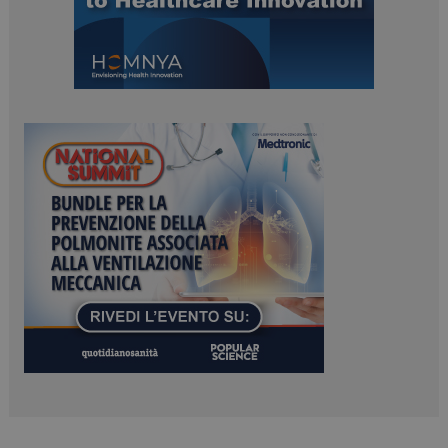
ARRAffinitySameSite
Sessione
Microsoft Corporation
.www.dailyhealthindustry.it
PHPSESSID
Sessione
PHP.net
www.dailyhealthindustry.it