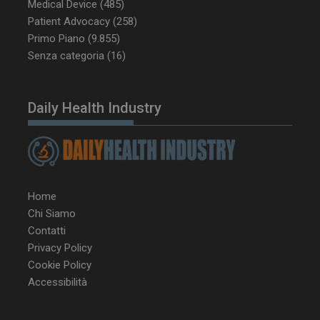
CookieScriptConsent
5 mesi 3
CookieScript
Medical Device
(485)
settimane
www.dailyhealthindustry.it
Patient Advocacy
(258)
Primo Piano
(9.855)
Senza categoria
(16)
Daily Health Industry
Home
Chi Siamo
Contatti
Privacy Policy
NOME
FORNITORE / DOMINIO
SCA
Cookie Policy
Accessibilità
__Secure-ROLLOUT_TOKEN
.youtube.com
5 m
sett