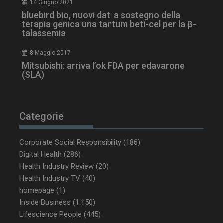
14 Giugno 2021
bluebird bio, nuovi dati a sostegno della
terapia genica una tantum beti-cel per la β-
talassemia
8 Maggio 2017
Mitsubishi: arriva l’ok FDA per edavarone
(SLA)
_ga_Z2VT792F98
.dailyhealthindustry.it
1 anno 1
Categorie
mese
Corporate Social Responsibility
(186)
Digital Health
(286)
Health Industry Review
(20)
tracking-sites-
www.dailyhealthindustry.it
4
ironfish-tracking-
settimane
Health Industry TV
(40)
enable
2 giorni
homepage
(1)
Inside Business
(1.150)
Lifescience People
(445)