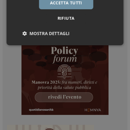
ACCETTA TUTTI
RIFIUTA
MOSTRA DETTAGLI
Necessari
Marketing
Necessari
Marketing
I cookie necessari contribuiscono a rendere fruibile il
sito web abilitandone funzionalità di base quali la
navigazione sulle pagine e l'accesso alle aree
protette del sito. Il sito web non è in grado di
funzionare correttamente senza questi cookie.
NOME
FORNITORE / DOMINIO
SCADENZA