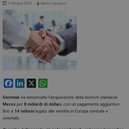
1 Ottobre 2025
Marco Landucci
F
Li
X
W
a
n
h
Genmab
ha annunciato l’acquisizione della biotech olandese
ce
ke
at
Merus
per
8 miliardi di dollari
, con un pagamento aggiuntivo
b
dI
s
fino a
14 milioni
legato alle vendite in Europa centrale e
o
n
A
orientale.