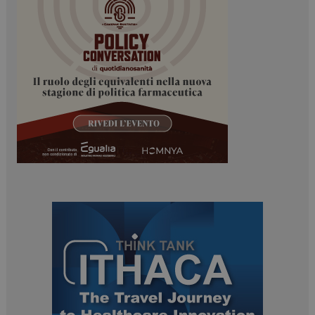
_ga
1 anno 1
Google LLC
mese
.dailyhealthindustry.it