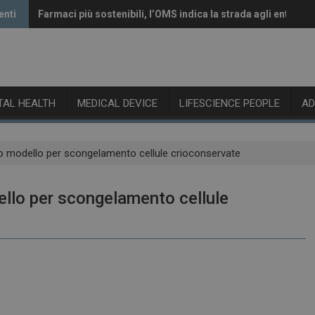
enti
Farmaci più sostenibili, l’OMS indica la strada agli enti rego
Vaccini anti-Covid, il CHMP raccomanda l’aggiornamento a
ITAL HEALTH
MEDICAL DEVICE
LIFESCIENCE PEOPLE
A
o modello per scongelamento cellule crioconservate
llo per scongelamento cellule