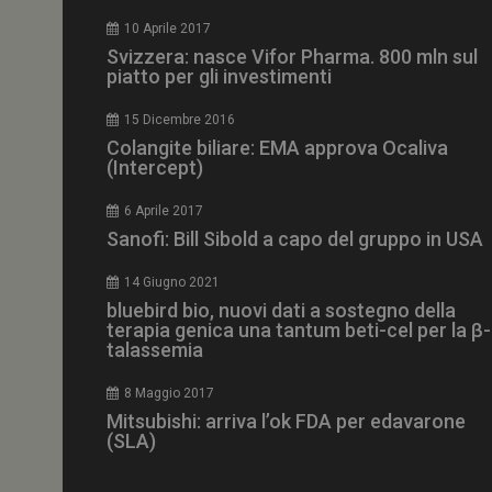
CookieScriptConse
10 Aprile 2017
Svizzera: nasce Vifor Pharma. 800 mln sul
piatto per gli investimenti
15 Dicembre 2016
NOME
Colangite biliare: EMA approva Ocaliva
(Intercept)
__Secure-ROLLOU
6 Aprile 2017
Sanofi: Bill Sibold a capo del gruppo in USA
tracking-sites-ironf
tracking-named-en
14 Giugno 2021
__Secure-YNID
bluebird bio, nuovi dati a sostegno della
terapia genica una tantum beti-cel per la β-
talassemia
8 Maggio 2017
VISITOR_PRIVACY_
Mitsubishi: arriva l’ok FDA per edavarone
(SLA)