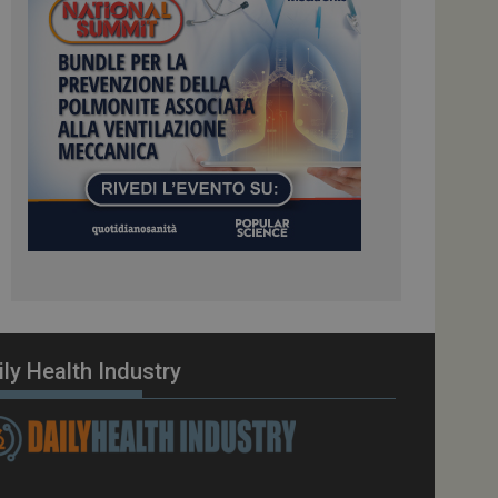
ome piattaforma di
el carico, questo
una sessione di
e gestite dallo
te sul linguaggio
erico utilizzato per
tente. Normalmente è
 il modo in cui
er il sito, ma un
di accesso per un
cazione per
 visitatore.
i Web eseguiti sulla
e utilizzato per il
i che le richieste
stradate allo stesso
ily Health Industry
zione.
gle Analytics per
azione per abilitare