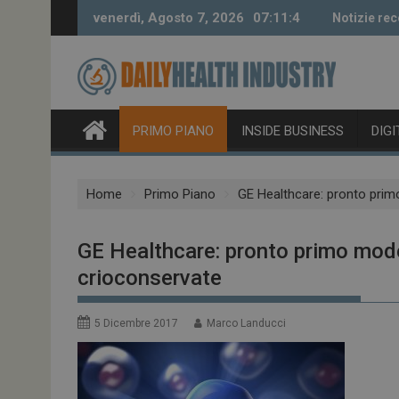
Skip
venerdì, Agosto 7, 2026
07:11:5
Notizie rec
to
content
PRIMO PIANO
INSIDE BUSINESS
DIG
Home
Primo Piano
GE Healthcare: pronto prim
GE Healthcare: pronto primo mode
crioconservate
5 Dicembre 2017
Marco Landucci