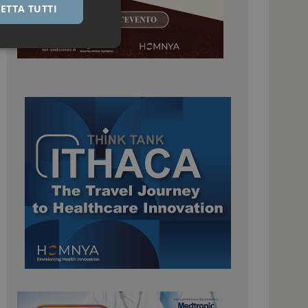
ETTA TUTTI
igazione sulle pagine
kie.
 Google Universal
nificativo del
tilizzato da Google.
stinguere utenti
o in modo casuale
uso in ogni richiesta
colare i dati di
apporti di analisi dei