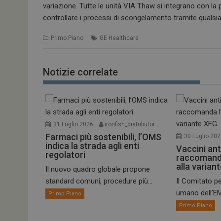
variazione. Tutte le unità VIA Thaw si integrano con la
controllare i processi di scongelamento tramite qualsi
Primo Piano
GE Healthcare
Notizie correlate
31 Luglio 2026
ironfish_distributor
Farmaci più sostenibili, l’OMS
30 Luglio 20
indica la strada agli enti
Vaccini ant
regolatori
raccomand
alla varian
Il nuovo quadro globale propone
standard comuni, procedure più...
Il Comitato pe
umano dell’EM
Primo Piano
Primo Piano