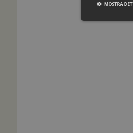
MOSTRA DET
I cookie necessari con
e l'accesso alle aree 
NOME
_ga