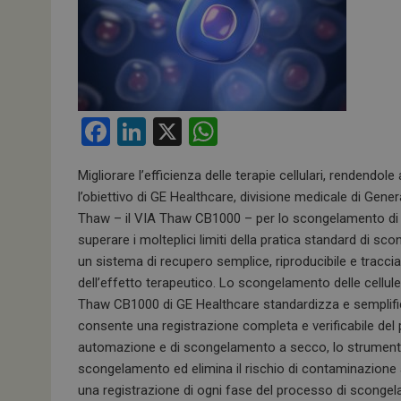
F
Li
X
W
a
n
h
Migliorare l’efficienza delle terapie cellulari, rendend
ce
ke
at
l’obiettivo di GE Healthcare, divisione medicale di Gener
b
dI
s
Thaw – il VIA Thaw CB1000 – per lo scongelamento di g
o
n
A
superare i molteplici limiti della pratica standard di 
un sistema di recupero semplice, riproducibile e tracciab
o
p
dell’effetto terapeutico. Lo scongelamento delle cellule
k
p
Thaw CB1000 di GE Healthcare standardizza e semplific
consente una registrazione completa e verificabile de
automazione e di scongelamento a secco, lo strumento 
scongelamento ed elimina il rischio di contaminazione as
una registrazione di ogni fase del processo di scongela