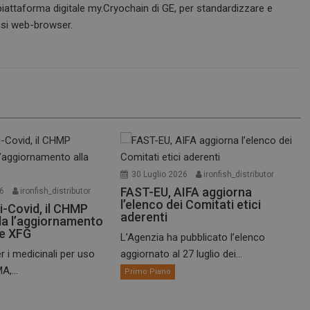
 piattaforma digitale my.Cryochain di GE, per standardizzare e
asi web-browser.
30 Luglio 2026
ironfish_distributor
FAST-EU, AIFA aggiorna
26
ironfish_distributor
l’elenco dei Comitati etici
i-Covid, il CHMP
aderenti
a l’aggiornamento
te XFG
L’Agenzia ha pubblicato l’elenco
r i medicinali per uso
aggiornato al 27 luglio dei...
A,...
Primo Piano