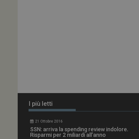
ARRAffinitySameSit
PHPSESSID
tracking-sites-
ironfish-session-id
ARRAffinity
I più letti
_ga_Z2VT792F98
21 Ottobre 2016
tracking-sites-
SSN: arriva la spending review indolore.
ironfish-tracking-
enable
Risparmi per 2 miliardi all’anno