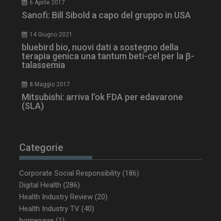
6 Aprile 2017
Sanofi: Bill Sibold a capo del gruppo in USA
14 Giugno 2021
tracking-sites-
www.dailyhealthindustry.it
4
ironfish-session-id
settimane
bluebird bio, nuovi dati a sostegno della
2 giorni
terapia genica una tantum beti-cel per la β-
talassemia
8 Maggio 2017
ARRAffinity
Sessione
Microsoft Corporation
Mitsubishi: arriva l’ok FDA per edavarone
.www.dailyhealthindustry.it
(SLA)
Categorie
Corporate Social Responsibility
(186)
Digital Health
(286)
Health Industry Review
(20)
Health Industry TV
(40)
homepage
(1)