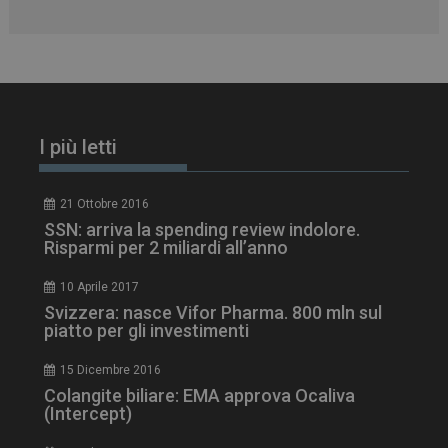
I più letti
PHPSESSID
Sessione
PHP.net
www.dailyhealthindustry.it
21 Ottobre 2016
SSN: arriva la spending review indolore.
Risparmi per 2 miliardi all’anno
10 Aprile 2017
Svizzera: nasce Vifor Pharma. 800 mln sul
piatto per gli investimenti
15 Dicembre 2016
Colangite biliare: EMA approva Ocaliva
(Intercept)