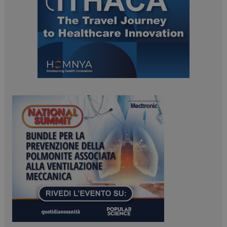
ARRAffinitySameSite
Sessione
Microsoft Corporation
.www.dailyhealthindustry.it