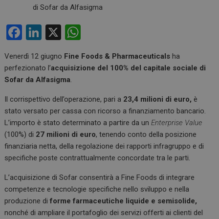
F
Li
X
W
a
n
h
Venerdì 12 giugno
Fine Foods & Pharmaceuticals
ha
ce
ke
at
perfezionato l’
acquisizione del 100% del capitale sociale di
b
dI
s
Sofar da Alfasigma
.
o
n
A
Il corrispettivo dell’operazione, pari a
23,4 milioni di euro,
è
o
p
stato versato per cassa con ricorso a finanziamento bancario.
k
p
L’importo è stato determinato a partire da un
Enterprise Value
(100%) di
27 milioni di euro
, tenendo conto della posizione
finanziaria netta, della regolazione dei rapporti infragruppo e di
specifiche poste contrattualmente concordate tra le parti.
L’acquisizione di Sofar consentirà a Fine Foods di integrare
competenze e tecnologie specifiche nello sviluppo e nella
produzione di
forme farmaceutiche liquide e semisolide,
nonché di ampliare il portafoglio dei servizi offerti ai clienti del