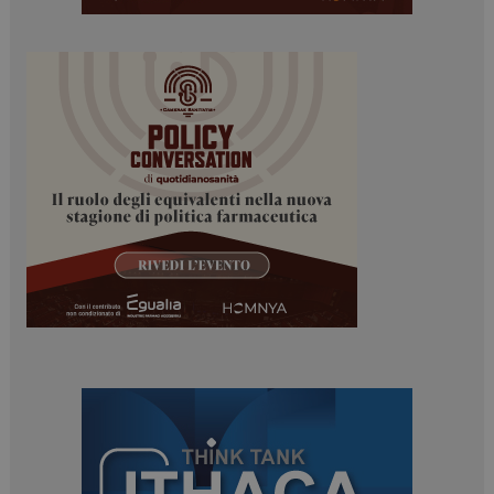
Necessari
Marketing
I cookie necessari contribuiscono a rendere fruibile il
sito web abilitandone funzionalità di base quali la
navigazione sulle pagine e l'accesso alle aree
protette del sito. Il sito web non è in grado di
funzionare correttamente senza questi cookie.
NOME
FORNITORE / DOMINIO
SCADENZA
_ga
1 anno 1
Google LLC
mese
.dailyhealthindustry.it