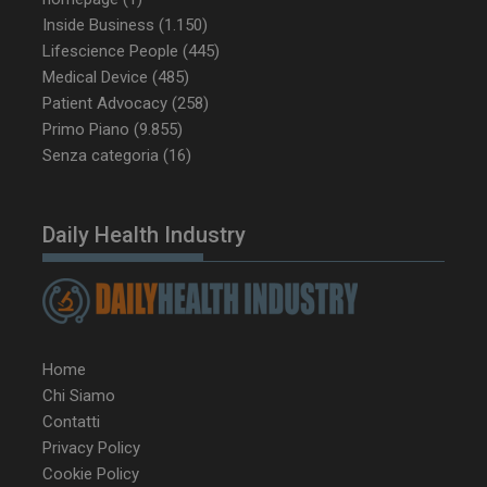
Inside Business
(1.150)
_ga_Z2VT792F98
.dailyhealthindustry.it
1 anno 1
Lifescience People
(445)
mese
Medical Device
(485)
Patient Advocacy
(258)
Primo Piano
(9.855)
Senza categoria
(16)
tracking-sites-
www.dailyhealthindustry.it
4
ironfish-tracking-
settimane
enable
2 giorni
Daily Health Industry
CookieScriptConsent
5 mesi 3
CookieScript
settimane
www.dailyhealthindustry.it
Home
Chi Siamo
Contatti
Privacy Policy
Cookie Policy